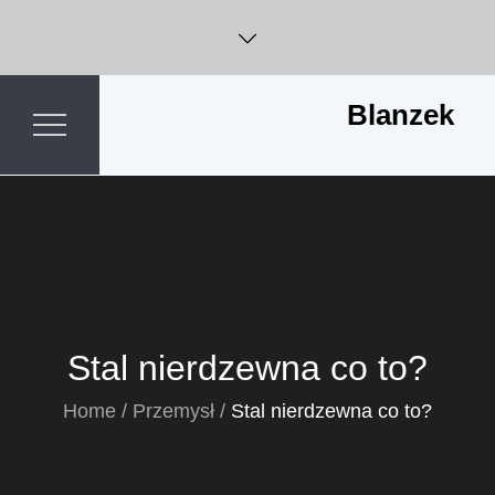
Skip
to
content
Blanzek
Stal nierdzewna co to?
Home
Przemysł
Stal nierdzewna co to?