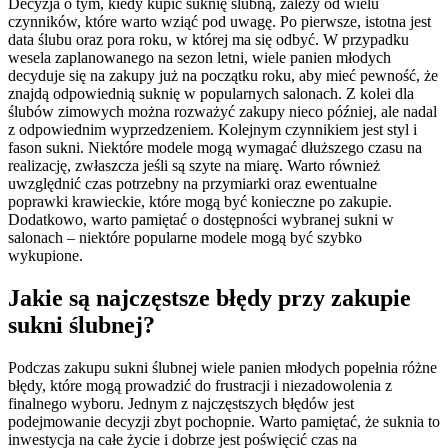
Decyzja o tym, kiedy kupić suknię ślubną, zależy od wielu
czynników, które warto wziąć pod uwagę. Po pierwsze, istotna jest
data ślubu oraz pora roku, w której ma się odbyć. W przypadku
wesela zaplanowanego na sezon letni, wiele panien młodych
decyduje się na zakupy już na początku roku, aby mieć pewność, że
znajdą odpowiednią suknię w popularnych salonach. Z kolei dla
ślubów zimowych można rozważyć zakupy nieco później, ale nadal
z odpowiednim wyprzedzeniem. Kolejnym czynnikiem jest styl i
fason sukni. Niektóre modele mogą wymagać dłuższego czasu na
realizację, zwłaszcza jeśli są szyte na miarę. Warto również
uwzględnić czas potrzebny na przymiarki oraz ewentualne
poprawki krawieckie, które mogą być konieczne po zakupie.
Dodatkowo, warto pamiętać o dostępności wybranej sukni w
salonach – niektóre popularne modele mogą być szybko
wykupione.
Jakie są najczęstsze błędy przy zakupie
sukni ślubnej?
Podczas zakupu sukni ślubnej wiele panien młodych popełnia różne
błędy, które mogą prowadzić do frustracji i niezadowolenia z
finalnego wyboru. Jednym z najczęstszych błędów jest
podejmowanie decyzji zbyt pochopnie. Warto pamiętać, że suknia to
inwestycja na całe życie i dobrze jest poświęcić czas na