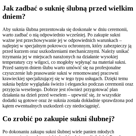
Jak zadbać o suknię ślubną przed wielkim
dniem?
Aby suknia ślubna prezentowała się doskonale w dniu ceremonii,
warto zadbać o nią odpowiednio wcześniej. Po zakupie sukni
ważne jest przechowywanie jej w odpowiednich warunkach –
najlepiej w specjalnym pokrowcu ochronnym, który zabezpieczy ją
przed kurzem oraz uszkodzeniami mechanicznymi. Należy unikać
trzymania jej w miejscach narażonych na działanie wysokiej
temperatury czy wilgoci, co mogłoby wpłynąć na materiał sukni.
Przed samym dniem ślubu warto umówić się na profesjonalne
czyszczenie lub prasowanie sukni w renomowanej pracowni
krawieckiej specjalizującej się w tego typu usługach. Dzięki temu
suknia będzie wyglądała świeżo i elegancko podczas ceremonii oraz
przyjęcia weselnego. Dobrze jest również przygotować plan
działania na dzień przed weselem – upewnić się, że wszystkie
dodatki są gotowe oraz że suknia została dokładnie sprawdzona pod
kątem ewentualnych uszkodzeń czy niedociągnięć.
Co zrobić po zakupie sukni ślubnej?
Po dokonaniu zakupu sukni ślubnej wiele panien młodych