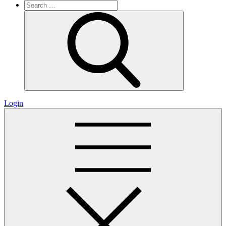
Search
for:
Search
Login