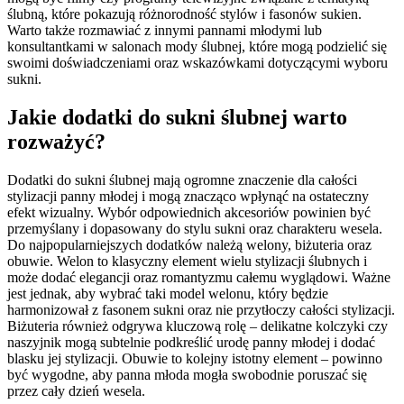
ślubną, które pokazują różnorodność stylów i fasonów sukien.
Warto także rozmawiać z innymi pannami młodymi lub
konsultantkami w salonach mody ślubnej, które mogą podzielić się
swoimi doświadczeniami oraz wskazówkami dotyczącymi wyboru
sukni.
Jakie dodatki do sukni ślubnej warto
rozważyć?
Dodatki do sukni ślubnej mają ogromne znaczenie dla całości
stylizacji panny młodej i mogą znacząco wpłynąć na ostateczny
efekt wizualny. Wybór odpowiednich akcesoriów powinien być
przemyślany i dopasowany do stylu sukni oraz charakteru wesela.
Do najpopularniejszych dodatków należą welony, biżuteria oraz
obuwie. Welon to klasyczny element wielu stylizacji ślubnych i
może dodać elegancji oraz romantyzmu całemu wyglądowi. Ważne
jest jednak, aby wybrać taki model welonu, który będzie
harmonizował z fasonem sukni oraz nie przytłoczy całości stylizacji.
Biżuteria również odgrywa kluczową rolę – delikatne kolczyki czy
naszyjnik mogą subtelnie podkreślić urodę panny młodej i dodać
blasku jej stylizacji. Obuwie to kolejny istotny element – powinno
być wygodne, aby panna młoda mogła swobodnie poruszać się
przez cały dzień wesela.