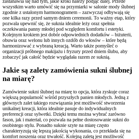
zastanawia się nad tym, jakie kroki należy podjąć dalej. Przede
wszystkim warto umówić się na przymiarki w salonie mody ślubnej
zgodnie z ustalonym harmonogramem – zazwyczaj odbywają się
one kilka razy przed samym dniem ceremonii. To ważny etap, który
pozwala upewnić się, że suknia idealnie leży oraz spełnia
oczekiwania panny młodej pod względem komfortu i estetyki.
Kolejnym krokiem jest dobór odpowiednich dodatków – biżuterii,
obuwia oraz welonu lub innych ozdób do włosów – które będą
harmonizować z wybraną kreacją. Warto także pomyśleć o
organizacji próbnego makijażu i fryzury przed dniem ślubu, aby
zobaczyć jak całość będzie wyglądała razem ze suknią.
Jakie są zalety zamówienia sukni ślubnej
na miarę?
Zamówienie sukni ślubnej na miarę to opcja, która zyskuje coraz
większą popularność wśród przyszłych panien młodych. Jedną z
głównych zalet takiego rozwiązania jest możliwość stworzenia
unikalnej kreacji, która idealnie pasuje do indywidualnych
preferencji oraz sylwetki. Dzięki temu można wybrać zarówno
fason, jak i materiał, co pozwala na pełne dostosowanie sukni do
osobistego stylu. Ponadto suknie szyte na miarę często
charakteryzują się lepszą jakością wykonania, co przekłada się na
komfort noszenia oraz trwałość. Kolejną zaletą jest możliwość