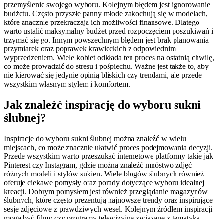
przemyślenie swojego wyboru. Kolejnym błędem jest ignorowanie
budżetu. Często przyszłe panny młode zakochują się w modelach,
które znacznie przekraczają ich możliwości finansowe. Dlatego
warto ustalić maksymalny budżet przed rozpoczęciem poszukiwań i
trzymać się go. Innym powszechnym błędem jest brak planowania
przymiarek oraz poprawek krawieckich z odpowiednim
wyprzedzeniem. Wiele kobiet odkłada ten proces na ostatnią chwilę,
co może prowadzić do stresu i pośpiechu. Ważne jest także to, aby
nie kierować się jedynie opinią bliskich czy trendami, ale przede
wszystkim własnym stylem i komfortem.
Jak znaleźć inspirację do wyboru sukni
ślubnej?
Inspiracje do wyboru sukni ślubnej można znaleźć w wielu
miejscach, co może znacznie ułatwić proces podejmowania decyzji.
Przede wszystkim warto przeszukać internetowe platformy takie jak
Pinterest czy Instagram, gdzie można znaleźć mnóstwo zdjęć
różnych modeli i stylów sukien. Wiele blogów ślubnych również
oferuje ciekawe pomysły oraz porady dotyczące wyboru idealnej
kreacji. Dobrym pomysłem jest również przeglądanie magazynów
ślubnych, które często prezentują najnowsze trendy oraz inspirujące
sesje zdjęciowe z prawdziwych wesel. Kolejnym źródłem inspiracji
mogą być filmy czy programy telewizyjne związane z tematyką