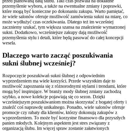
przed planowaną datą ślubu. Taki czas pozwala na dokładne
przemyślenie wyboru, a także na ewentualne zmiany i poprawki,
które mogą być konieczne po dokonaniu zakupu. Warto pamiętać,
że wiele salonów oferuje możliwość zamówienia sukni na miarę, co
może wydłużyć czas oczekiwania. Dlatego też im wcześniej
zaczniemy szukać, tym większa szansa na znalezienie wymarzonej
sukni. Dodatkowo, wcześniejsze zakupy dają możliwość
przemyślenia stylu i detali, które będą pasować do całej koncepcji
wesela.
Dlaczego warto zacząć poszukiwania
sukni ślubnej wcześniej?
Rozpoczęcie poszukiwań sukni ślubnej z odpowiednim
wyprzedzeniem ma wiele korzyści. Przede wszystkim daje to
możliwość zapoznania się z różnorodnymi stylami i trendami, które
mogą być inspirujące. W branży mody ślubnej zmiany zachodzą
szybko, a nowe kolekcje pojawiają się co sezon. Dzięki
wcześniejszym poszukiwaniom można skorzystać z bogatej oferty i
znaleźć coś naprawdę unikalnego. Ponadto, wiele salonów oferuje
promocje czy rabaty dla klientów, którzy dokonują zakupów z
wyprzedzeniem. To może być korzystne finansowo dla przyszłych
panien młodych. Kolejnym aspektem jest stres związany z
organizacją ślubu. Im więcej spraw zostanie załatwionych