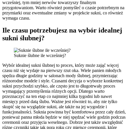
wcześniej, tym mniej nerwów towarzyszy finalnym
przygotowaniom. Warto również pomyśleć o czasie potrzebnym na
przymiarki oraz ewentualne zmiany w projekcie sukni, co również
wymaga czasu.
Ile czasu potrzebujesz na wybór idealnej
sukni ślubnej?
Suknie ślubne ile wcześniej?
Wybór idealnej sukni ślubnej to proces, który może zająć więcej
czasu niż się wydaje na pierwszy rzut oka. Wiele panien młodych
spędza długie godziny w salonach mody ślubnej, przymierzając
różnorodne modele i style. Czasami decyzja o wyborze konkretnej
sukni przychodzi szybko, ale często jest to długotrwały proces
wymagający przemyślenia różnych opcji. Dlatego warto
przeznaczyć na ten etap co najmniej kilka tygodni lub nawet
miesięcy przed datą ślubu. Ważne jest również to, aby nie tylko
skupić się na wyglądzie sukni, ale także na jej wygodzie i
funkcjonalności. Suknia powinna być komfortowa przez cały dzień,
ponieważ panna młoda będzie w niej spędzać wiele godzin podczas
ceremonii oraz przyjęcia weselnego. Dobrze jest także uwzględnić
różne czynniki takie jak pora roku czy miejsce ceremonii, które