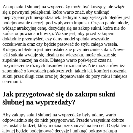
Zakup sukni ślubnej na wyprzedaży może być kuszący, ale wiąże
się z pewnymi pułapkami, które warto znać, aby uniknąć
nieprzyjemnych niespodzianek. Jednym z najczęstszych błędów jest
podejmowanie decyzji pod wpływem impulsu. Często panie młode,
widząc atrakcyjną cenę, decydują się na zakup sukni, która nie do
końca odpowiada ich wizji. Ważne jest, aby przed zakupem
dokładnie przemyśleć, czy dany model spełnia wszystkie
oczekiwania oraz czy będzie pasować do stylu całego wesela.
Kolejnym błędem jest niedostateczne przymierzanie sukni. Nawet
jeśli suknia wydaje się idealna na wieszaku, może okazać się
zupełnie inaczej na ciele. Dlatego warto poświęcić czas na
przymierzenie różnych fasonów i rozmiarów. Nie można również
zapominać o kwestiach praktycznych, takich jak komfort noszenia
sukni przez długi czas oraz jej dopasowanie do pory roku i miejsca
ceremonii.
Jak przygotować się do zakupu sukni
ślubnej na wyprzedaży?
Aby zakupy sukni ślubnej na wyprzedaży były udane, warto
odpowiednio się do nich przygotować. Przede wszystkim dobrze
jest ustalić budżet, który można przeznaczyć na ten cel. Dzięki temu
łatwiej będzie podejmować decyzje i uniknąć pokusy zakupu