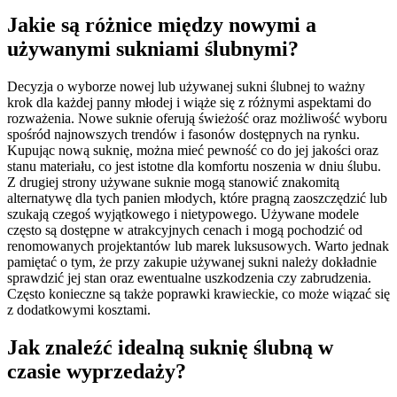
Jakie są różnice między nowymi a
używanymi sukniami ślubnymi?
Decyzja o wyborze nowej lub używanej sukni ślubnej to ważny
krok dla każdej panny młodej i wiąże się z różnymi aspektami do
rozważenia. Nowe suknie oferują świeżość oraz możliwość wyboru
spośród najnowszych trendów i fasonów dostępnych na rynku.
Kupując nową suknię, można mieć pewność co do jej jakości oraz
stanu materiału, co jest istotne dla komfortu noszenia w dniu ślubu.
Z drugiej strony używane suknie mogą stanowić znakomitą
alternatywę dla tych panien młodych, które pragną zaoszczędzić lub
szukają czegoś wyjątkowego i nietypowego. Używane modele
często są dostępne w atrakcyjnych cenach i mogą pochodzić od
renomowanych projektantów lub marek luksusowych. Warto jednak
pamiętać o tym, że przy zakupie używanej sukni należy dokładnie
sprawdzić jej stan oraz ewentualne uszkodzenia czy zabrudzenia.
Często konieczne są także poprawki krawieckie, co może wiązać się
z dodatkowymi kosztami.
Jak znaleźć idealną suknię ślubną w
czasie wyprzedaży?