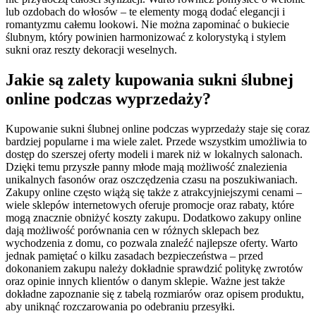
lub ozdobach do włosów – te elementy mogą dodać elegancji i
romantyzmu całemu lookowi. Nie można zapominać o bukiecie
ślubnym, który powinien harmonizować z kolorystyką i stylem
sukni oraz reszty dekoracji weselnych.
Jakie są zalety kupowania sukni ślubnej
online podczas wyprzedaży?
Kupowanie sukni ślubnej online podczas wyprzedaży staje się coraz
bardziej popularne i ma wiele zalet. Przede wszystkim umożliwia to
dostęp do szerszej oferty modeli i marek niż w lokalnych salonach.
Dzięki temu przyszłe panny młode mają możliwość znalezienia
unikalnych fasonów oraz oszczędzenia czasu na poszukiwaniach.
Zakupy online często wiążą się także z atrakcyjniejszymi cenami –
wiele sklepów internetowych oferuje promocje oraz rabaty, które
mogą znacznie obniżyć koszty zakupu. Dodatkowo zakupy online
dają możliwość porównania cen w różnych sklepach bez
wychodzenia z domu, co pozwala znaleźć najlepsze oferty. Warto
jednak pamiętać o kilku zasadach bezpieczeństwa – przed
dokonaniem zakupu należy dokładnie sprawdzić politykę zwrotów
oraz opinie innych klientów o danym sklepie. Ważne jest także
dokładne zapoznanie się z tabelą rozmiarów oraz opisem produktu,
aby uniknąć rozczarowania po odebraniu przesyłki.