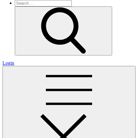
Search
for:
Search
Login