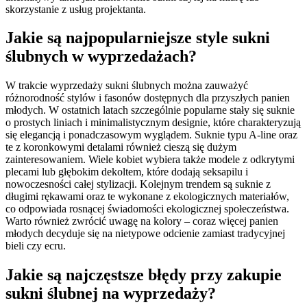
skorzystanie z usług projektanta.
Jakie są najpopularniejsze style sukni
ślubnych w wyprzedażach?
W trakcie wyprzedaży sukni ślubnych można zauważyć
różnorodność stylów i fasonów dostępnych dla przyszłych panien
młodych. W ostatnich latach szczególnie popularne stały się suknie
o prostych liniach i minimalistycznym designie, które charakteryzują
się elegancją i ponadczasowym wyglądem. Suknie typu A-line oraz
te z koronkowymi detalami również cieszą się dużym
zainteresowaniem. Wiele kobiet wybiera także modele z odkrytymi
plecami lub głębokim dekoltem, które dodają seksapilu i
nowoczesności całej stylizacji. Kolejnym trendem są suknie z
długimi rękawami oraz te wykonane z ekologicznych materiałów,
co odpowiada rosnącej świadomości ekologicznej społeczeństwa.
Warto również zwrócić uwagę na kolory – coraz więcej panien
młodych decyduje się na nietypowe odcienie zamiast tradycyjnej
bieli czy ecru.
Jakie są najczęstsze błędy przy zakupie
sukni ślubnej na wyprzedaży?