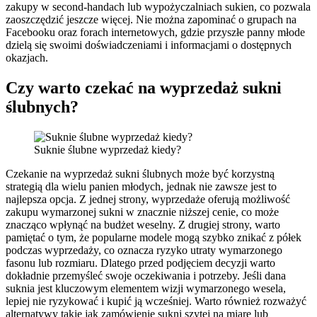
zakupy w second-handach lub wypożyczalniach sukien, co pozwala
zaoszczędzić jeszcze więcej. Nie można zapominać o grupach na
Facebooku oraz forach internetowych, gdzie przyszłe panny młode
dzielą się swoimi doświadczeniami i informacjami o dostępnych
okazjach.
Czy warto czekać na wyprzedaż sukni
ślubnych?
Suknie ślubne wyprzedaż kiedy?
Czekanie na wyprzedaż sukni ślubnych może być korzystną
strategią dla wielu panien młodych, jednak nie zawsze jest to
najlepsza opcja. Z jednej strony, wyprzedaże oferują możliwość
zakupu wymarzonej sukni w znacznie niższej cenie, co może
znacząco wpłynąć na budżet weselny. Z drugiej strony, warto
pamiętać o tym, że popularne modele mogą szybko znikać z półek
podczas wyprzedaży, co oznacza ryzyko utraty wymarzonego
fasonu lub rozmiaru. Dlatego przed podjęciem decyzji warto
dokładnie przemyśleć swoje oczekiwania i potrzeby. Jeśli dana
suknia jest kluczowym elementem wizji wymarzonego wesela,
lepiej nie ryzykować i kupić ją wcześniej. Warto również rozważyć
alternatywy takie jak zamówienie sukni szytej na miarę lub