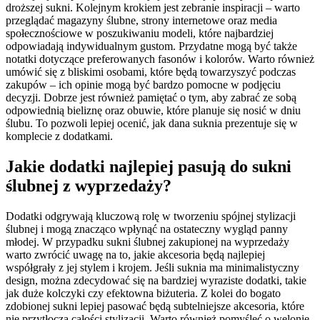
droższej sukni. Kolejnym krokiem jest zebranie inspiracji – warto
przeglądać magazyny ślubne, strony internetowe oraz media
społecznościowe w poszukiwaniu modeli, które najbardziej
odpowiadają indywidualnym gustom. Przydatne mogą być także
notatki dotyczące preferowanych fasonów i kolorów. Warto również
umówić się z bliskimi osobami, które będą towarzyszyć podczas
zakupów – ich opinie mogą być bardzo pomocne w podjęciu
decyzji. Dobrze jest również pamiętać o tym, aby zabrać ze sobą
odpowiednią bieliznę oraz obuwie, które planuje się nosić w dniu
ślubu. To pozwoli lepiej ocenić, jak dana suknia prezentuje się w
komplecie z dodatkami.
Jakie dodatki najlepiej pasują do sukni
ślubnej z wyprzedaży?
Dodatki odgrywają kluczową rolę w tworzeniu spójnej stylizacji
ślubnej i mogą znacząco wpłynąć na ostateczny wygląd panny
młodej. W przypadku sukni ślubnej zakupionej na wyprzedaży
warto zwrócić uwagę na to, jakie akcesoria będą najlepiej
współgrały z jej stylem i krojem. Jeśli suknia ma minimalistyczny
design, można zdecydować się na bardziej wyraziste dodatki, takie
jak duże kolczyki czy efektowna biżuteria. Z kolei do bogato
zdobionej sukni lepiej pasować będą subtelniejsze akcesoria, które
nie przytłoczą całości stylizacji. Warto również pomyśleć o welonie