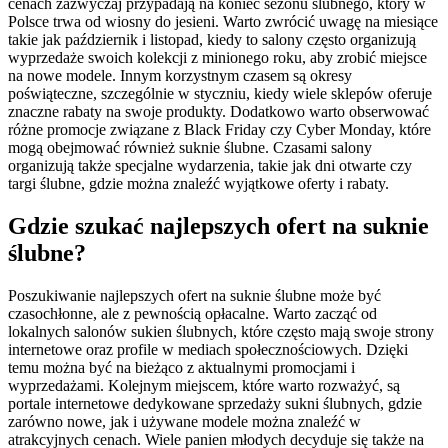
cenach zazwyczaj przypadają na koniec sezonu ślubnego, który w
Polsce trwa od wiosny do jesieni. Warto zwrócić uwagę na miesiące
takie jak październik i listopad, kiedy to salony często organizują
wyprzedaże swoich kolekcji z minionego roku, aby zrobić miejsce
na nowe modele. Innym korzystnym czasem są okresy
poświąteczne, szczególnie w styczniu, kiedy wiele sklepów oferuje
znaczne rabaty na swoje produkty. Dodatkowo warto obserwować
różne promocje związane z Black Friday czy Cyber Monday, które
mogą obejmować również suknie ślubne. Czasami salony
organizują także specjalne wydarzenia, takie jak dni otwarte czy
targi ślubne, gdzie można znaleźć wyjątkowe oferty i rabaty.
Gdzie szukać najlepszych ofert na suknie
ślubne?
Poszukiwanie najlepszych ofert na suknie ślubne może być
czasochłonne, ale z pewnością opłacalne. Warto zacząć od
lokalnych salonów sukien ślubnych, które często mają swoje strony
internetowe oraz profile w mediach społecznościowych. Dzięki
temu można być na bieżąco z aktualnymi promocjami i
wyprzedażami. Kolejnym miejscem, które warto rozważyć, są
portale internetowe dedykowane sprzedaży sukni ślubnych, gdzie
zarówno nowe, jak i używane modele można znaleźć w
atrakcyjnych cenach. Wiele panien młodych decyduje się także na