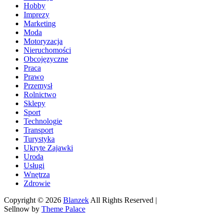
Hobby
Imprezy
Marketing
Moda
Motoryzacja
Nieruchomości
Obcojęzyczne
Praca
Prawo
Przemysł
Rolnictwo
Sklepy
Sport
Technologie
Transport
Turystyka
Ukryte Zajawki
Uroda
Usługi
Wnętrza
Zdrowie
Copyright © 2026
Blanzek
All Rights Reserved |
Sellnow by
Theme Palace