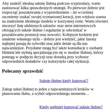
Aby znaleźć idealną suknię ślubną podczas wyprzedaży, warto
zastosować kilka sprawdzonych strategii. Po pierwsze dobrze jest
rozpocząć poszukiwania z wyprzedzeniem – im wcześniej
zaczniemy szukać swojej wymarzonej kreacji, tym większa szansa
na znalezienie idealnego modelu w korzystnej cenie. Warto również
stworzyć listę ulubionych salonów oraz stron internetowych
oferujących suknie ślubne i regularnie je odwiedzać w
poszukiwaniu promocji oraz nowości. Kolejnym krokiem jest
ustalenie własnego stylu – dobrze jest wiedzieć, jakie fasony
najlepiej pasują do sylwetki oraz jakie detale są dla nas
najważniejsze. Przydatne mogą być także konsultacje z osobami
bliskimi lub stylistą specjalizującym się w modzie ślubnej, którzy
pomogą w podjęciu decyzji oraz doradzą przy wyborze
odpowiednich dodatków czy kolorystyki całej stylizacji.
Polecamy sprawdzić
Nawigacja
Suknie ślubne kiedy kupować?
wpisu
Zakup sukni ślubnej to jeden z najważniejszych kroków w
planowaniu ślubu, a wybór odpowiedniego momentu…
Kiedy najlepiej kupować suknie ślubne?