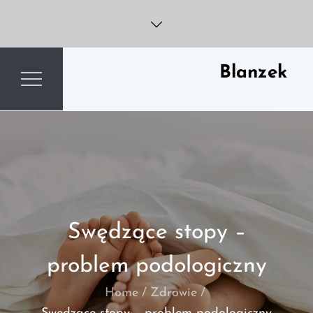
Skip
to
content
Blanzek
Swędzące stopy –
problem podologiczny
Home
Zdrowie