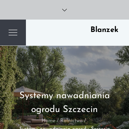
Skip
to
content
Blanzek
Systemy nawadniania
ogrodu Szczecin
Home
Rolnictwo