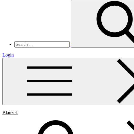
Search
for:
Login
Blanzek