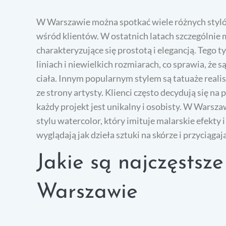
W Warszawie można spotkać wiele różnych stylów
wśród klientów. W ostatnich latach szczególnie 
charakteryzujące się prostotą i elegancją. Tego
liniach i niewielkich rozmiarach, co sprawia, że
ciała. Innym popularnym stylem są tatuaże realis
ze strony artysty. Klienci często decydują się na 
każdy projekt jest unikalny i osobisty. W Wars
stylu watercolor, który imituje malarskie efekty 
wyglądają jak dzieła sztuki na skórze i przyciąga
Jakie są najczęstsz
Warszawie