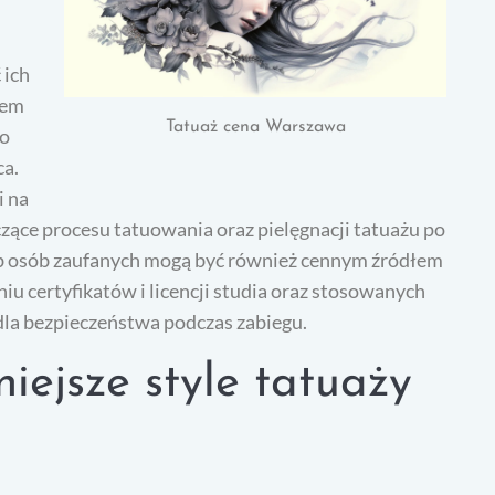
 ich
łem
Tatuaż cena Warszawa
co
ca.
i na
zące procesu tatuowania oraz pielęgnacji tatuażu po
b osób zaufanych mogą być również cennym źródłem
iu certyfikatów i licencji studia oraz stosowanych
 dla bezpieczeństwa podczas zabiegu.
iejsze style tatuaży