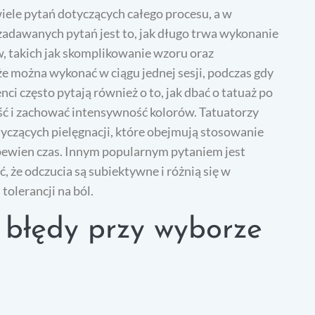
iele pytań dotyczących całego procesu, a w
 zadawanych pytań jest to, jak długo trwa wykonanie
ów, takich jak skomplikowanie wzoru oraz
że można wykonać w ciągu jednej sesji, podczas gdy
ci często pytają również o to, jak dbać o tatuaż po
ć i zachować intensywność kolorów. Tatuatorzy
tyczących pielęgnacji, które obejmują stosowanie
pewien czas. Innym popularnym pytaniem jest
 że odczucia są subiektywne i różnią się w
tolerancji na ból.
e błędy przy wyborze