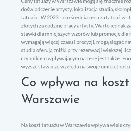
Ceny tatuaży w Warszawie mogą się znacznie różn
doświadczenie artysty, lokalizacja studia, skom
tatuażu. W 2023 roku średnia cena za tatuaż w st
złotych za godzinę pracy artysty. Warto jednak z
stawki dla mniejszych wzorów lub promocje dla 
wymagają więcej czasu i precyzji, mogą sięgać na
studia oferują zniżki przy rezerwacji większej l
czynnikiem wpływającym na cenę jest także renom
wyższe stawki ze względu na swoje umiejętności 
Co wpływa na koszt
Warszawie
Na koszt tatuażu w Warszawie wpływa wiele czy