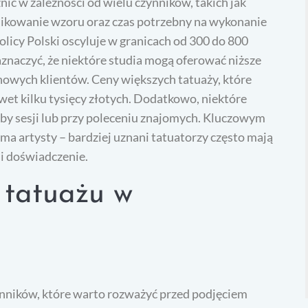
ić w zależności od wielu czynników, takich jak
plikowanie wzoru oraz czas potrzebny na wykonanie
olicy Polski oscyluje w granicach od 300 do 800
aznaczyć, że niektóre studia mogą oferować niższe
nowych klientów. Ceny większych tatuaży, które
wet kilku tysięcy złotych. Dodatkowo, niektóre
iczby sesji lub przy poleceniu znajomych. Kluczowym
a artysty – bardziej uznani tatuatorzy często mają
i doświadczenie.
 tatuażu w
nników, które warto rozważyć przed podjęciem