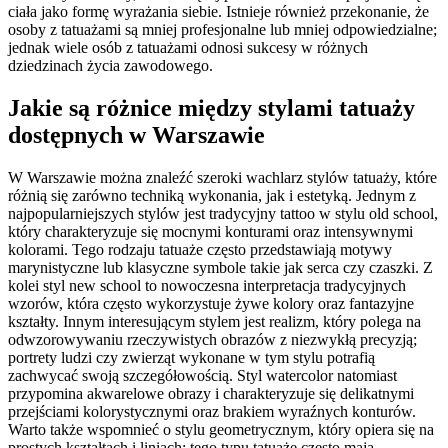
ciała jako formę wyrażania siebie. Istnieje również przekonanie, że
osoby z tatuażami są mniej profesjonalne lub mniej odpowiedzialne;
jednak wiele osób z tatuażami odnosi sukcesy w różnych
dziedzinach życia zawodowego.
Jakie są różnice między stylami tatuaży
dostępnych w Warszawie
W Warszawie można znaleźć szeroki wachlarz stylów tatuaży, które
różnią się zarówno techniką wykonania, jak i estetyką. Jednym z
najpopularniejszych stylów jest tradycyjny tattoo w stylu old school,
który charakteryzuje się mocnymi konturami oraz intensywnymi
kolorami. Tego rodzaju tatuaże często przedstawiają motywy
marynistyczne lub klasyczne symbole takie jak serca czy czaszki. Z
kolei styl new school to nowoczesna interpretacja tradycyjnych
wzorów, która często wykorzystuje żywe kolory oraz fantazyjne
kształty. Innym interesującym stylem jest realizm, który polega na
odwzorowywaniu rzeczywistych obrazów z niezwykłą precyzją;
portrety ludzi czy zwierząt wykonane w tym stylu potrafią
zachwycać swoją szczegółowością. Styl watercolor natomiast
przypomina akwarelowe obrazy i charakteryzuje się delikatnymi
przejściami kolorystycznymi oraz brakiem wyraźnych konturów.
Warto także wspomnieć o stylu geometrycznym, który opiera się na
prostych kształtach i liniach; tego typu tatuaże często mają