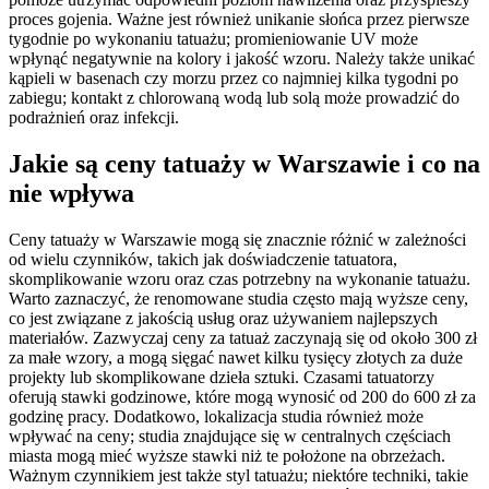
proces gojenia. Ważne jest również unikanie słońca przez pierwsze
tygodnie po wykonaniu tatuażu; promieniowanie UV może
wpłynąć negatywnie na kolory i jakość wzoru. Należy także unikać
kąpieli w basenach czy morzu przez co najmniej kilka tygodni po
zabiegu; kontakt z chlorowaną wodą lub solą może prowadzić do
podrażnień oraz infekcji.
Jakie są ceny tatuaży w Warszawie i co na
nie wpływa
Ceny tatuaży w Warszawie mogą się znacznie różnić w zależności
od wielu czynników, takich jak doświadczenie tatuatora,
skomplikowanie wzoru oraz czas potrzebny na wykonanie tatuażu.
Warto zaznaczyć, że renomowane studia często mają wyższe ceny,
co jest związane z jakością usług oraz używaniem najlepszych
materiałów. Zazwyczaj ceny za tatuaż zaczynają się od około 300 zł
za małe wzory, a mogą sięgać nawet kilku tysięcy złotych za duże
projekty lub skomplikowane dzieła sztuki. Czasami tatuatorzy
oferują stawki godzinowe, które mogą wynosić od 200 do 600 zł za
godzinę pracy. Dodatkowo, lokalizacja studia również może
wpływać na ceny; studia znajdujące się w centralnych częściach
miasta mogą mieć wyższe stawki niż te położone na obrzeżach.
Ważnym czynnikiem jest także styl tatuażu; niektóre techniki, takie