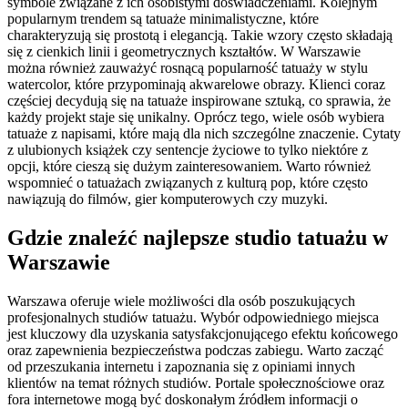
symbole związane z ich osobistymi doświadczeniami. Kolejnym
popularnym trendem są tatuaże minimalistyczne, które
charakteryzują się prostotą i elegancją. Takie wzory często składają
się z cienkich linii i geometrycznych kształtów. W Warszawie
można również zauważyć rosnącą popularność tatuaży w stylu
watercolor, które przypominają akwarelowe obrazy. Klienci coraz
częściej decydują się na tatuaże inspirowane sztuką, co sprawia, że
każdy projekt staje się unikalny. Oprócz tego, wiele osób wybiera
tatuaże z napisami, które mają dla nich szczególne znaczenie. Cytaty
z ulubionych książek czy sentencje życiowe to tylko niektóre z
opcji, które cieszą się dużym zainteresowaniem. Warto również
wspomnieć o tatuażach związanych z kulturą pop, które często
nawiązują do filmów, gier komputerowych czy muzyki.
Gdzie znaleźć najlepsze studio tatuażu w
Warszawie
Warszawa oferuje wiele możliwości dla osób poszukujących
profesjonalnych studiów tatuażu. Wybór odpowiedniego miejsca
jest kluczowy dla uzyskania satysfakcjonującego efektu końcowego
oraz zapewnienia bezpieczeństwa podczas zabiegu. Warto zacząć
od przeszukania internetu i zapoznania się z opiniami innych
klientów na temat różnych studiów. Portale społecznościowe oraz
fora internetowe mogą być doskonałym źródłem informacji o