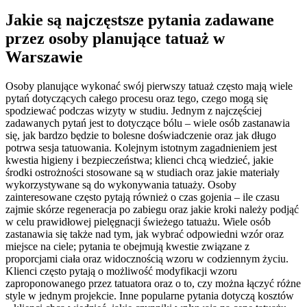
Jakie są najczęstsze pytania zadawane
przez osoby planujące tatuaż w
Warszawie
Osoby planujące wykonać swój pierwszy tatuaż często mają wiele
pytań dotyczących całego procesu oraz tego, czego mogą się
spodziewać podczas wizyty w studiu. Jednym z najczęściej
zadawanych pytań jest to dotyczące bólu – wiele osób zastanawia
się, jak bardzo będzie to bolesne doświadczenie oraz jak długo
potrwa sesja tatuowania. Kolejnym istotnym zagadnieniem jest
kwestia higieny i bezpieczeństwa; klienci chcą wiedzieć, jakie
środki ostrożności stosowane są w studiach oraz jakie materiały
wykorzystywane są do wykonywania tatuaży. Osoby
zainteresowane często pytają również o czas gojenia – ile czasu
zajmie skórze regeneracja po zabiegu oraz jakie kroki należy podjąć
w celu prawidłowej pielęgnacji świeżego tatuażu. Wiele osób
zastanawia się także nad tym, jak wybrać odpowiedni wzór oraz
miejsce na ciele; pytania te obejmują kwestie związane z
proporcjami ciała oraz widocznością wzoru w codziennym życiu.
Klienci często pytają o możliwość modyfikacji wzoru
zaproponowanego przez tatuatora oraz o to, czy można łączyć różne
style w jednym projekcie. Inne popularne pytania dotyczą kosztów