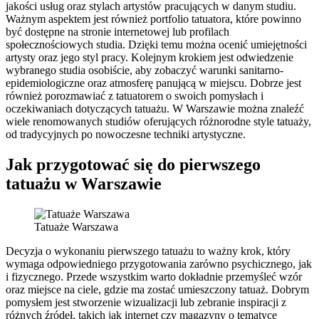
jakości usług oraz stylach artystów pracujących w danym studiu.
Ważnym aspektem jest również portfolio tatuatora, które powinno
być dostępne na stronie internetowej lub profilach
społecznościowych studia. Dzięki temu można ocenić umiejętności
artysty oraz jego styl pracy. Kolejnym krokiem jest odwiedzenie
wybranego studia osobiście, aby zobaczyć warunki sanitarno-
epidemiologiczne oraz atmosferę panującą w miejscu. Dobrze jest
również porozmawiać z tatuatorem o swoich pomysłach i
oczekiwaniach dotyczących tatuażu. W Warszawie można znaleźć
wiele renomowanych studiów oferujących różnorodne style tatuaży,
od tradycyjnych po nowoczesne techniki artystyczne.
Jak przygotować się do pierwszego
tatuażu w Warszawie
Tatuaże Warszawa
Decyzja o wykonaniu pierwszego tatuażu to ważny krok, który
wymaga odpowiedniego przygotowania zarówno psychicznego, jak
i fizycznego. Przede wszystkim warto dokładnie przemyśleć wzór
oraz miejsce na ciele, gdzie ma zostać umieszczony tatuaż. Dobrym
pomysłem jest stworzenie wizualizacji lub zebranie inspiracji z
różnych źródeł, takich jak internet czy magazyny o tematyce