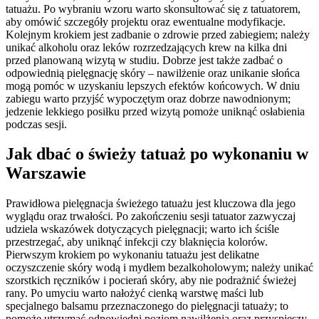
tatuażu. Po wybraniu wzoru warto skonsultować się z tatuatorem,
aby omówić szczegóły projektu oraz ewentualne modyfikacje.
Kolejnym krokiem jest zadbanie o zdrowie przed zabiegiem; należy
unikać alkoholu oraz leków rozrzedzających krew na kilka dni
przed planowaną wizytą w studiu. Dobrze jest także zadbać o
odpowiednią pielęgnację skóry – nawilżenie oraz unikanie słońca
mogą pomóc w uzyskaniu lepszych efektów końcowych. W dniu
zabiegu warto przyjść wypoczętym oraz dobrze nawodnionym;
jedzenie lekkiego posiłku przed wizytą pomoże uniknąć osłabienia
podczas sesji.
Jak dbać o świeży tatuaż po wykonaniu w
Warszawie
Prawidłowa pielęgnacja świeżego tatuażu jest kluczowa dla jego
wyglądu oraz trwałości. Po zakończeniu sesji tatuator zazwyczaj
udziela wskazówek dotyczących pielęgnacji; warto ich ściśle
przestrzegać, aby uniknąć infekcji czy blaknięcia kolorów.
Pierwszym krokiem po wykonaniu tatuażu jest delikatne
oczyszczenie skóry wodą i mydłem bezalkoholowym; należy unikać
szorstkich ręczników i pocierań skóry, aby nie podrażnić świeżej
rany. Po umyciu warto nałożyć cienką warstwę maści lub
specjalnego balsamu przeznaczonego do pielęgnacji tatuaży; to
pomoże utrzymać odpowiedni poziom nawilżenia oraz przyspieszy