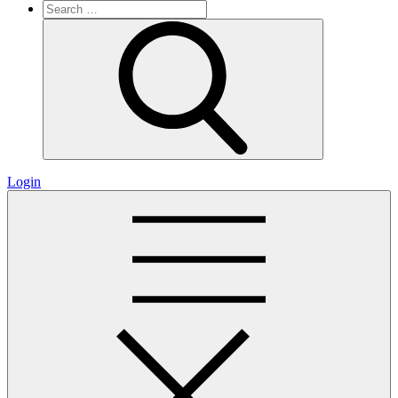
Search
for:
Search
Login