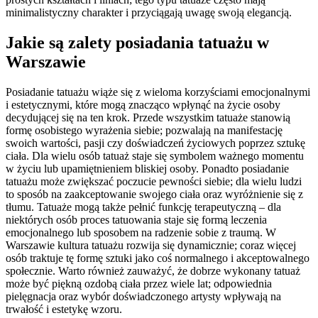
minimalistyczny charakter i przyciągają uwagę swoją elegancją.
Jakie są zalety posiadania tatuażu w
Warszawie
Posiadanie tatuażu wiąże się z wieloma korzyściami emocjonalnymi
i estetycznymi, które mogą znacząco wpłynąć na życie osoby
decydującej się na ten krok. Przede wszystkim tatuaże stanowią
formę osobistego wyrażenia siebie; pozwalają na manifestację
swoich wartości, pasji czy doświadczeń życiowych poprzez sztukę
ciała. Dla wielu osób tatuaż staje się symbolem ważnego momentu
w życiu lub upamiętnieniem bliskiej osoby. Ponadto posiadanie
tatuażu może zwiększać poczucie pewności siebie; dla wielu ludzi
to sposób na zaakceptowanie swojego ciała oraz wyróżnienie się z
tłumu. Tatuaże mogą także pełnić funkcję terapeutyczną – dla
niektórych osób proces tatuowania staje się formą leczenia
emocjonalnego lub sposobem na radzenie sobie z traumą. W
Warszawie kultura tatuażu rozwija się dynamicznie; coraz więcej
osób traktuje tę formę sztuki jako coś normalnego i akceptowalnego
społecznie. Warto również zauważyć, że dobrze wykonany tatuaż
może być piękną ozdobą ciała przez wiele lat; odpowiednia
pielęgnacja oraz wybór doświadczonego artysty wpływają na
trwałość i estetykę wzoru.