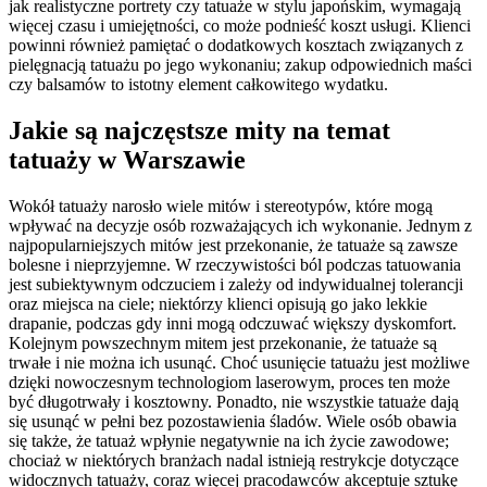
jak realistyczne portrety czy tatuaże w stylu japońskim, wymagają
więcej czasu i umiejętności, co może podnieść koszt usługi. Klienci
powinni również pamiętać o dodatkowych kosztach związanych z
pielęgnacją tatuażu po jego wykonaniu; zakup odpowiednich maści
czy balsamów to istotny element całkowitego wydatku.
Jakie są najczęstsze mity na temat
tatuaży w Warszawie
Wokół tatuaży narosło wiele mitów i stereotypów, które mogą
wpływać na decyzje osób rozważających ich wykonanie. Jednym z
najpopularniejszych mitów jest przekonanie, że tatuaże są zawsze
bolesne i nieprzyjemne. W rzeczywistości ból podczas tatuowania
jest subiektywnym odczuciem i zależy od indywidualnej tolerancji
oraz miejsca na ciele; niektórzy klienci opisują go jako lekkie
drapanie, podczas gdy inni mogą odczuwać większy dyskomfort.
Kolejnym powszechnym mitem jest przekonanie, że tatuaże są
trwałe i nie można ich usunąć. Choć usunięcie tatuażu jest możliwe
dzięki nowoczesnym technologiom laserowym, proces ten może
być długotrwały i kosztowny. Ponadto, nie wszystkie tatuaże dają
się usunąć w pełni bez pozostawienia śladów. Wiele osób obawia
się także, że tatuaż wpłynie negatywnie na ich życie zawodowe;
chociaż w niektórych branżach nadal istnieją restrykcje dotyczące
widocznych tatuaży, coraz więcej pracodawców akceptuje sztukę