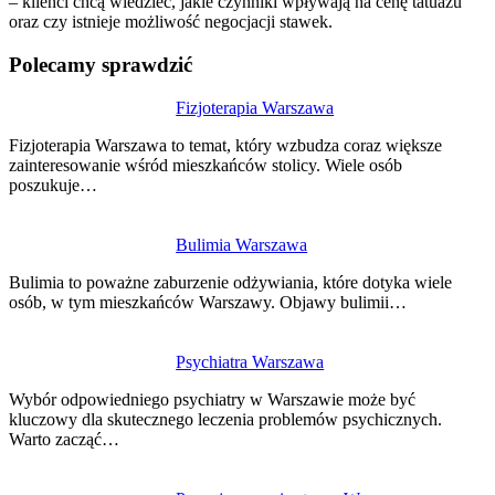
– klienci chcą wiedzieć, jakie czynniki wpływają na cenę tatuażu
oraz czy istnieje możliwość negocjacji stawek.
Polecamy sprawdzić
Nawigacja
Fizjoterapia Warszawa
wpisu
Fizjoterapia Warszawa to temat, który wzbudza coraz większe
zainteresowanie wśród mieszkańców stolicy. Wiele osób
poszukuje…
Bulimia Warszawa
Bulimia to poważne zaburzenie odżywiania, które dotyka wiele
osób, w tym mieszkańców Warszawy. Objawy bulimii…
Psychiatra Warszawa
Wybór odpowiedniego psychiatry w Warszawie może być
kluczowy dla skutecznego leczenia problemów psychicznych.
Warto zacząć…