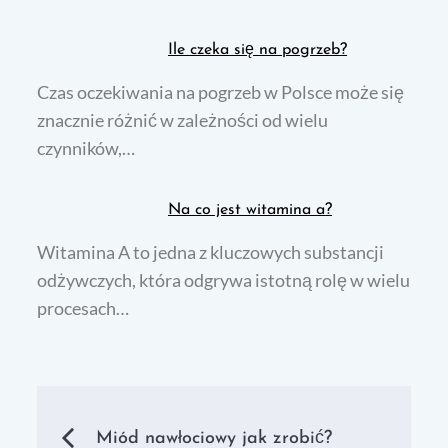
Ile czeka się na pogrzeb?
Czas oczekiwania na pogrzeb w Polsce może się
znacznie różnić w zależności od wielu
czynników,…
Na co jest witamina a?
Witamina A to jedna z kluczowych substancji
odżywczych, która odgrywa istotną rolę w wielu
procesach…
Nawigacja
Miód nawłociowy jak zrobić?