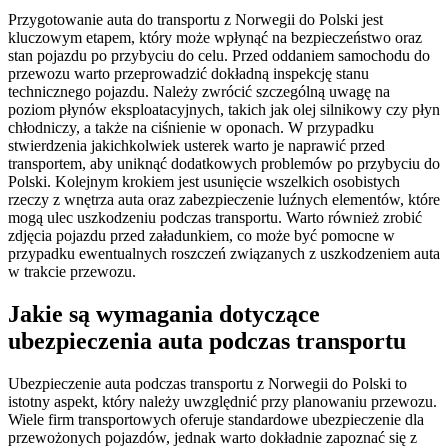
Przygotowanie auta do transportu z Norwegii do Polski jest
kluczowym etapem, który może wpłynąć na bezpieczeństwo oraz
stan pojazdu po przybyciu do celu. Przed oddaniem samochodu do
przewozu warto przeprowadzić dokładną inspekcję stanu
technicznego pojazdu. Należy zwrócić szczególną uwagę na
poziom płynów eksploatacyjnych, takich jak olej silnikowy czy płyn
chłodniczy, a także na ciśnienie w oponach. W przypadku
stwierdzenia jakichkolwiek usterek warto je naprawić przed
transportem, aby uniknąć dodatkowych problemów po przybyciu do
Polski. Kolejnym krokiem jest usunięcie wszelkich osobistych
rzeczy z wnętrza auta oraz zabezpieczenie luźnych elementów, które
mogą ulec uszkodzeniu podczas transportu. Warto również zrobić
zdjęcia pojazdu przed załadunkiem, co może być pomocne w
przypadku ewentualnych roszczeń związanych z uszkodzeniem auta
w trakcie przewozu.
Jakie są wymagania dotyczące
ubezpieczenia auta podczas transportu
Ubezpieczenie auta podczas transportu z Norwegii do Polski to
istotny aspekt, który należy uwzględnić przy planowaniu przewozu.
Wiele firm transportowych oferuje standardowe ubezpieczenie dla
przewożonych pojazdów, jednak warto dokładnie zapoznać się z