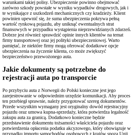
warunkami takiej polisy. Ubezpieczenie powinno obejmować
zarówno szkody powstałe w wyniku wypadków drogowych, jak i
te wynikające z uszkodzeń mechanicznych czy kradzieży. Klient
powinien upewnić się, że suma ubezpieczenia pokrywa pełną
wartość rynkową pojazdu, aby uniknąć ewentualnych strat
finansowych w przypadku wystąpienia nieprzewidzianych zdarzeń.
Dobrze jest również sprawdzić opinie innych klientów na temat
firmy transportowej oraz jej polityki ubezpieczeniowej. Warto
pamiętać, że niektóre firmy mogą oferować dodatkowe opcje
ubezpieczenia na życzenie klienta, co może zwiększyć
bezpieczeństwo przewożonego auta.
Jakie dokumenty są potrzebne do
rejestracji auta po transporcie
Po przybyciu auta z Norwegii do Polski konieczne jest jego
zarejestrowanie w odpowiednim urzędzie komunikacji. Aby proces
ten przebiegł sprawnie, należy przygotować szereg dokumentów.
Przede wszystkim wymagany jest oryginalny dowód rejestracyjny
pojazdu oraz umowa kupna-sprzedaży, która potwierdza legalność
zakupu auta za granicą. Dodatkowo konieczne będzie
przedstawienie dokumentu tożsamości właściciela pojazdu oraz
potwierdzenia opłacenia podatku akcyzowego, który obowiązuje w
przypadku importu samochodów osobowych z krajów spoza Unii