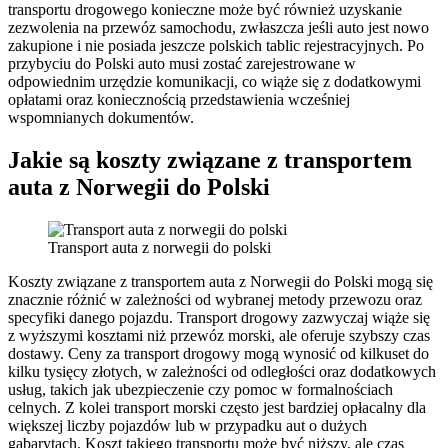
transportu drogowego konieczne może być również uzyskanie
zezwolenia na przewóz samochodu, zwłaszcza jeśli auto jest nowo
zakupione i nie posiada jeszcze polskich tablic rejestracyjnych. Po
przybyciu do Polski auto musi zostać zarejestrowane w
odpowiednim urzędzie komunikacji, co wiąże się z dodatkowymi
opłatami oraz koniecznością przedstawienia wcześniej
wspomnianych dokumentów.
Jakie są koszty związane z transportem
auta z Norwegii do Polski
Transport auta z norwegii do polski
Koszty związane z transportem auta z Norwegii do Polski mogą się
znacznie różnić w zależności od wybranej metody przewozu oraz
specyfiki danego pojazdu. Transport drogowy zazwyczaj wiąże się
z wyższymi kosztami niż przewóz morski, ale oferuje szybszy czas
dostawy. Ceny za transport drogowy mogą wynosić od kilkuset do
kilku tysięcy złotych, w zależności od odległości oraz dodatkowych
usług, takich jak ubezpieczenie czy pomoc w formalnościach
celnych. Z kolei transport morski często jest bardziej opłacalny dla
większej liczby pojazdów lub w przypadku aut o dużych
gabarytach. Koszt takiego transportu może być niższy, ale czas