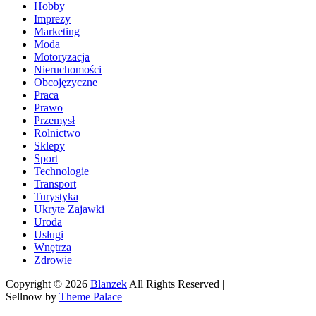
Hobby
Imprezy
Marketing
Moda
Motoryzacja
Nieruchomości
Obcojęzyczne
Praca
Prawo
Przemysł
Rolnictwo
Sklepy
Sport
Technologie
Transport
Turystyka
Ukryte Zajawki
Uroda
Usługi
Wnętrza
Zdrowie
Copyright © 2026
Blanzek
All Rights Reserved |
Sellnow by
Theme Palace