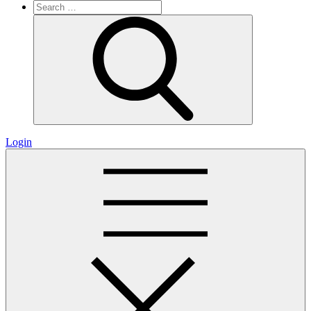
Search
for:
Search
Login