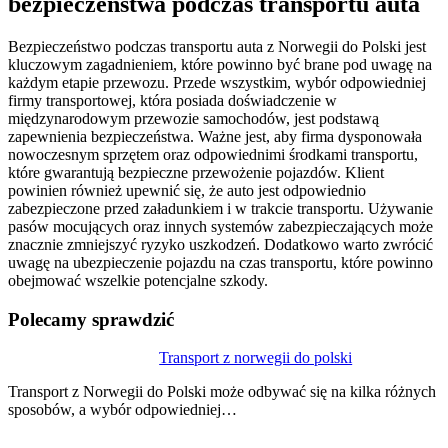
bezpieczeństwa podczas transportu auta
Bezpieczeństwo podczas transportu auta z Norwegii do Polski jest
kluczowym zagadnieniem, które powinno być brane pod uwagę na
każdym etapie przewozu. Przede wszystkim, wybór odpowiedniej
firmy transportowej, która posiada doświadczenie w
międzynarodowym przewozie samochodów, jest podstawą
zapewnienia bezpieczeństwa. Ważne jest, aby firma dysponowała
nowoczesnym sprzętem oraz odpowiednimi środkami transportu,
które gwarantują bezpieczne przewożenie pojazdów. Klient
powinien również upewnić się, że auto jest odpowiednio
zabezpieczone przed załadunkiem i w trakcie transportu. Używanie
pasów mocujących oraz innych systemów zabezpieczających może
znacznie zmniejszyć ryzyko uszkodzeń. Dodatkowo warto zwrócić
uwagę na ubezpieczenie pojazdu na czas transportu, które powinno
obejmować wszelkie potencjalne szkody.
Polecamy sprawdzić
Nawigacja
Transport z norwegii do polski
wpisu
Transport z Norwegii do Polski może odbywać się na kilka różnych
sposobów, a wybór odpowiedniej…