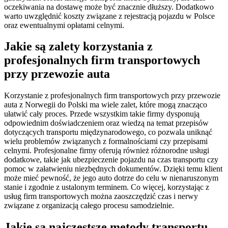
oczekiwania na dostawę może być znacznie dłuższy. Dodatkowo
warto uwzględnić koszty związane z rejestracją pojazdu w Polsce
oraz ewentualnymi opłatami celnymi.
Jakie są zalety korzystania z
profesjonalnych firm transportowych
przy przewozie auta
Korzystanie z profesjonalnych firm transportowych przy przewozie
auta z Norwegii do Polski ma wiele zalet, które mogą znacząco
ułatwić cały proces. Przede wszystkim takie firmy dysponują
odpowiednim doświadczeniem oraz wiedzą na temat przepisów
dotyczących transportu międzynarodowego, co pozwala uniknąć
wielu problemów związanych z formalnościami czy przepisami
celnymi. Profesjonalne firmy oferują również różnorodne usługi
dodatkowe, takie jak ubezpieczenie pojazdu na czas transportu czy
pomoc w załatwieniu niezbędnych dokumentów. Dzięki temu klient
może mieć pewność, że jego auto dotrze do celu w nienaruszonym
stanie i zgodnie z ustalonym terminem. Co więcej, korzystając z
usług firm transportowych można zaoszczędzić czas i nerwy
związane z organizacją całego procesu samodzielnie.
Jakie są najczęstsze metody transportu