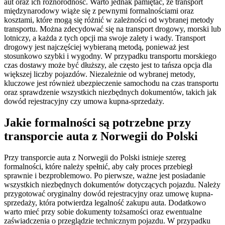
aut oraz ich różnorodność. Warto jednak pamiętać, że transport
międzynarodowy wiąże się z pewnymi formalnościami oraz
kosztami, które mogą się różnić w zależności od wybranej metody
transportu. Można zdecydować się na transport drogowy, morski lub
lotniczy, a każda z tych opcji ma swoje zalety i wady. Transport
drogowy jest najczęściej wybieraną metodą, ponieważ jest
stosunkowo szybki i wygodny. W przypadku transportu morskiego
czas dostawy może być dłuższy, ale często jest to tańsza opcja dla
większej liczby pojazdów. Niezależnie od wybranej metody,
kluczowe jest również ubezpieczenie samochodu na czas transportu
oraz sprawdzenie wszystkich niezbędnych dokumentów, takich jak
dowód rejestracyjny czy umowa kupna-sprzedaży.
Jakie formalności są potrzebne przy
transporcie auta z Norwegii do Polski
Przy transporcie auta z Norwegii do Polski istnieje szereg
formalności, które należy spełnić, aby cały proces przebiegł
sprawnie i bezproblemowo. Po pierwsze, ważne jest posiadanie
wszystkich niezbędnych dokumentów dotyczących pojazdu. Należy
przygotować oryginalny dowód rejestracyjny oraz umowę kupna-
sprzedaży, która potwierdza legalność zakupu auta. Dodatkowo
warto mieć przy sobie dokumenty tożsamości oraz ewentualne
zaświadczenia o przeglądzie technicznym pojazdu. W przypadku