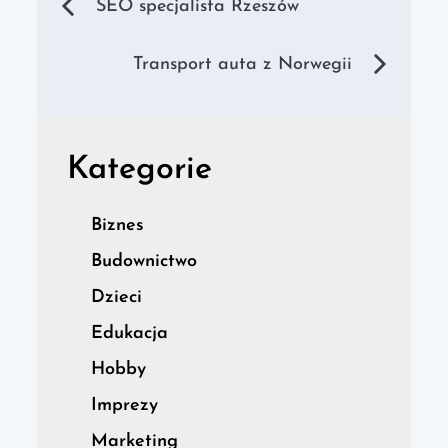
Nawigacja
SEO specjalista Rzeszów
wpisu
Transport auta z Norwegii
Kategorie
Biznes
Budownictwo
Dzieci
Edukacja
Hobby
Imprezy
Marketing