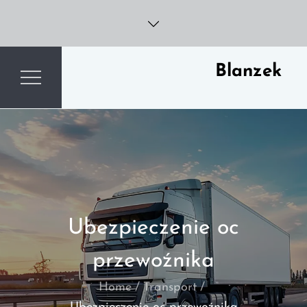
Skip
to
content
Blanzek
Ubezpieczenie oc
przewoźnika
Home
Transport