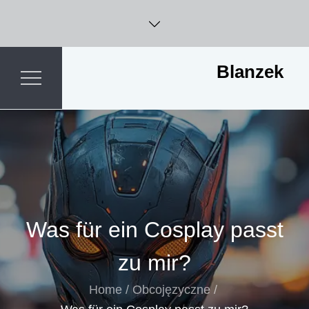
Skip
to
content
Blanzek
Was für ein Cosplay passt
zu mir?
Home
Obcojęzyczne