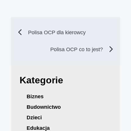
Nawigacja
Polisa OCP dla kierowcy
wpisu
Polisa OCP co to jest?
Kategorie
Biznes
Budownictwo
Dzieci
Edukacja