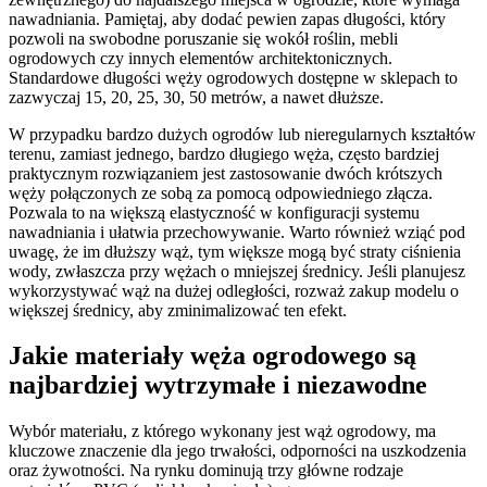
nawadniania. Pamiętaj, aby dodać pewien zapas długości, który
pozwoli na swobodne poruszanie się wokół roślin, mebli
ogrodowych czy innych elementów architektonicznych.
Standardowe długości węży ogrodowych dostępne w sklepach to
zazwyczaj 15, 20, 25, 30, 50 metrów, a nawet dłuższe.
W przypadku bardzo dużych ogrodów lub nieregularnych kształtów
terenu, zamiast jednego, bardzo długiego węża, często bardziej
praktycznym rozwiązaniem jest zastosowanie dwóch krótszych
węży połączonych ze sobą za pomocą odpowiedniego złącza.
Pozwala to na większą elastyczność w konfiguracji systemu
nawadniania i ułatwia przechowywanie. Warto również wziąć pod
uwagę, że im dłuższy wąż, tym większe mogą być straty ciśnienia
wody, zwłaszcza przy wężach o mniejszej średnicy. Jeśli planujesz
wykorzystywać wąż na dużej odległości, rozważ zakup modelu o
większej średnicy, aby zminimalizować ten efekt.
Jakie materiały węża ogrodowego są
najbardziej wytrzymałe i niezawodne
Wybór materiału, z którego wykonany jest wąż ogrodowy, ma
kluczowe znaczenie dla jego trwałości, odporności na uszkodzenia
oraz żywotności. Na rynku dominują trzy główne rodzaje