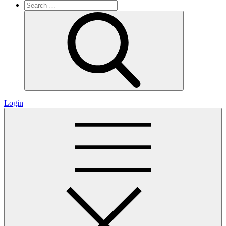
Search
for:
Search
Login