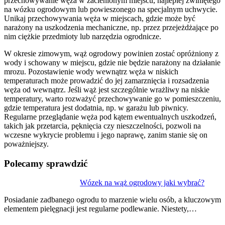
przechowywanie węża w zacienionym miejscu, najlepiej zwiniętego
na wózku ogrodowym lub powieszonego na specjalnym uchwycie.
Unikaj przechowywania węża w miejscach, gdzie może być
narażony na uszkodzenia mechaniczne, np. przez przejeżdżające po
nim ciężkie przedmioty lub narzędzia ogrodnicze.
W okresie zimowym, wąż ogrodowy powinien zostać opróżniony z
wody i schowany w miejscu, gdzie nie będzie narażony na działanie
mrozu. Pozostawienie wody wewnątrz węża w niskich
temperaturach może prowadzić do jej zamarznięcia i rozsadzenia
węża od wewnątrz. Jeśli wąż jest szczególnie wrażliwy na niskie
temperatury, warto rozważyć przechowywanie go w pomieszczeniu,
gdzie temperatura jest dodatnia, np. w garażu lub piwnicy.
Regularne przeglądanie węża pod kątem ewentualnych uszkodzeń,
takich jak przetarcia, pęknięcia czy nieszczelności, pozwoli na
wczesne wykrycie problemu i jego naprawę, zanim stanie się on
poważniejszy.
Polecamy sprawdzić
Nawigacja
Wózek na wąż ogrodowy jaki wybrać?
wpisu
Posiadanie zadbanego ogrodu to marzenie wielu osób, a kluczowym
elementem pielęgnacji jest regularne podlewanie. Niestety,…