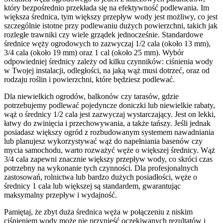
który bezpośrednio przekłada się na efektywność podlewania. Im
większa średnica, tym większy przepływ wody jest możliwy, co jest
szczególnie istotne przy podlewaniu dużych powierzchni, takich jak
rozległe trawniki czy wiele grządek jednocześnie. Standardowe
średnice węży ogrodowych to zazwyczaj 1/2 cala (około 13 mm),
3/4 cala (około 19 mm) oraz 1 cal (około 25 mm). Wybór
odpowiedniej średnicy zależy od kilku czynników: ciśnienia wody
w Twojej instalacji, odległości, na jaką wąż musi dotrzeć, oraz od
rodzaju roślin i powierzchni, które będziesz podlewać.
Dla niewielkich ogrodów, balkonów czy tarasów, gdzie
potrzebujemy podlewać pojedyncze doniczki lub niewielkie rabaty,
wąż o średnicy 1/2 cala jest zazwyczaj wystarczający. Jest on lekki,
łatwy do zwinięcia i przechowywania, a także tańszy. Jeśli jednak
posiadasz większy ogród z rozbudowanym systemem nawadniania
lub planujesz wykorzystywać wąż do napełniania basenów czy
mycia samochodu, warto rozważyć węże o większej średnicy. Wąż
3/4 cala zapewni znacznie większy przepływ wody, co skróci czas
potrzebny na wykonanie tych czynności. Dla profesjonalnych
zastosowań, rolnictwa lub bardzo dużych posiadłości, węże o
średnicy 1 cala lub większej są standardem, gwarantując
maksymalny przepływ i wydajność.
Pamiętaj, że zbyt duża średnica węża w połączeniu z niskim
ciśnieniem wody może nie przynieść oczekiwanych rezultatów i