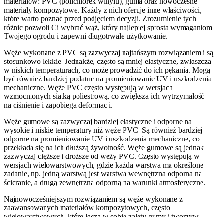
materiałów: PVC (polichlorek winylu), guma oraz nowoczesne
materiały kompozytowe. Każdy z nich oferuje inne właściwości,
które warto poznać przed podjęciem decyzji. Zrozumienie tych
różnic pozwoli Ci wybrać wąż, który najlepiej sprosta wymaganiom
Twojego ogrodu i zapewni długotrwałe użytkowanie.
Węże wykonane z PVC są zazwyczaj najtańszym rozwiązaniem i są
stosunkowo lekkie. Jednakże, często są mniej elastyczne, zwłaszcza
w niskich temperaturach, co może prowadzić do ich pękania. Mogą
być również bardziej podatne na promieniowanie UV i uszkodzenia
mechaniczne. Węże PVC często występują w wersjach
wzmocnionych siatką poliestrową, co zwiększa ich wytrzymałość
na ciśnienie i zapobiega deformacji.
Węże gumowe są zazwyczaj bardziej elastyczne i odporne na
wysokie i niskie temperatury niż węże PVC. Są również bardziej
odporne na promieniowanie UV i uszkodzenia mechaniczne, co
przekłada się na ich dłuższą żywotność. Węże gumowe są jednak
zazwyczaj cięższe i droższe od węży PVC. Często występują w
wersjach wielowarstwowych, gdzie każda warstwa ma określone
zadanie, np. jedną warstwą jest warstwa wewnętrzna odporna na
ścieranie, a drugą zewnętrzną odporną na warunki atmosferyczne.
Najnowocześniejszym rozwiązaniem są węże wykonane z
zaawansowanych materiałów kompozytowych, często
wielowarstwowych, które łączą w sobie zalety gumy i tworzyw