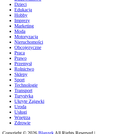
Dzieci
Edukacja
Hobby
Imprezy
Marketing
Moda
Motoryzacja
Nieruchomości
Obcojęzyczne
Praca
Prawo
Przemysł
Rolnictwo
Sklepy
Sport
Technologie
Transport
Turystyka
Ukryte Zajawki
Uroda
Usługi
Wnętrza
Zdrowie
Copyright © 2026
Blanzek
All Rights Reserved |