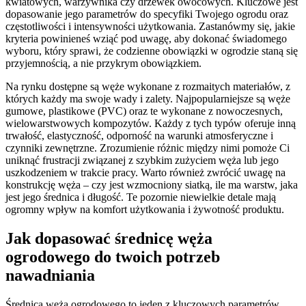
kwiatowych, warzywnika czy drzewek owocowych. Kluczowe jest
dopasowanie jego parametrów do specyfiki Twojego ogrodu oraz
częstotliwości i intensywności użytkowania. Zastanówmy się, jakie
kryteria powinieneś wziąć pod uwagę, aby dokonać świadomego
wyboru, który sprawi, że codzienne obowiązki w ogrodzie staną się
przyjemnością, a nie przykrym obowiązkiem.
Na rynku dostępne są węże wykonane z rozmaitych materiałów, z
których każdy ma swoje wady i zalety. Najpopularniejsze są węże
gumowe, plastikowe (PVC) oraz te wykonane z nowoczesnych,
wielowarstwowych kompozytów. Każdy z tych typów oferuje inną
trwałość, elastyczność, odporność na warunki atmosferyczne i
czynniki zewnętrzne. Zrozumienie różnic między nimi pomoże Ci
uniknąć frustracji związanej z szybkim zużyciem węża lub jego
uszkodzeniem w trakcie pracy. Warto również zwrócić uwagę na
konstrukcję węża – czy jest wzmocniony siatką, ile ma warstw, jaka
jest jego średnica i długość. Te pozornie niewielkie detale mają
ogromny wpływ na komfort użytkowania i żywotność produktu.
Jak dopasować średnicę węża
ogrodowego do twoich potrzeb
nawadniania
Średnica węża ogrodowego to jeden z kluczowych parametrów,