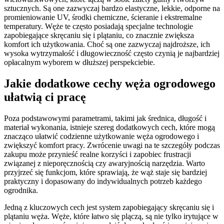
sztucznych. Są one zazwyczaj bardzo elastyczne, lekkie, odporne na
promieniowanie UV, środki chemiczne, ścieranie i ekstremalne
temperatury. Węże te często posiadają specjalne technologie
zapobiegające skręcaniu się i plątaniu, co znacznie zwiększa
komfort ich użytkowania. Choć są one zazwyczaj najdroższe, ich
wysoka wytrzymałość i długowieczność często czynią je najbardziej
opłacalnym wyborem w dłuższej perspekciebie.
Jakie dodatkowe cechy węża ogrodowego
ułatwią ci pracę
Poza podstawowymi parametrami, takimi jak średnica, długość i
materiał wykonania, istnieje szereg dodatkowych cech, które mogą
znacząco ułatwić codzienne użytkowanie węża ogrodowego i
zwiększyć komfort pracy. Zwrócenie uwagi na te szczegóły podczas
zakupu może przynieść realne korzyści i zapobiec frustracji
związanej z nieporęcznością czy awaryjnością narzędzia. Warto
przyjrzeć się funkcjom, które sprawiają, że wąż staje się bardziej
praktyczny i dopasowany do indywidualnych potrzeb każdego
ogrodnika.
Jedną z kluczowych cech jest system zapobiegający skręcaniu się i
plątaniu węża. Węże, które łatwo się plączą, są nie tylko irytujące w