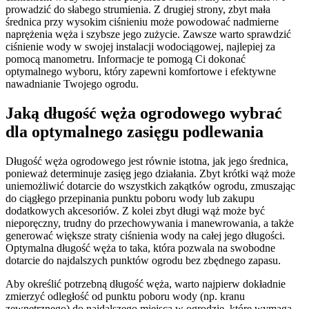
prowadzić do słabego strumienia. Z drugiej strony, zbyt mała
średnica przy wysokim ciśnieniu może powodować nadmierne
naprężenia węża i szybsze jego zużycie. Zawsze warto sprawdzić
ciśnienie wody w swojej instalacji wodociągowej, najlepiej za
pomocą manometru. Informacje te pomogą Ci dokonać
optymalnego wyboru, który zapewni komfortowe i efektywne
nawadnianie Twojego ogrodu.
Jaką długość węża ogrodowego wybrać
dla optymalnego zasięgu podlewania
Długość węża ogrodowego jest równie istotna, jak jego średnica,
ponieważ determinuje zasięg jego działania. Zbyt krótki wąż może
uniemożliwić dotarcie do wszystkich zakątków ogrodu, zmuszając
do ciągłego przepinania punktu poboru wody lub zakupu
dodatkowych akcesoriów. Z kolei zbyt długi wąż może być
nieporęczny, trudny do przechowywania i manewrowania, a także
generować większe straty ciśnienia wody na całej jego długości.
Optymalna długość węża to taka, która pozwala na swobodne
dotarcie do najdalszych punktów ogrodu bez zbędnego zapasu.
Aby określić potrzebną długość węża, warto najpierw dokładnie
zmierzyć odległość od punktu poboru wody (np. kranu
zewnętrznego) do najdalszego miejsca w ogrodzie, które wymaga