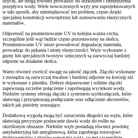
użyciu, ale mogą również prowadzić do uszkodzeń i zmniejszenia
przepływu wody. Wiele nowoczesnych węży jest zaprojektowanych
w taki sposób, aby minimalizować ten problem, często dzięki
specjalnej konstrukcji wewnętrznej lub zastosowaniu elastycznych
materiałów.
Odporność na promieniowanie UV to kolejna ważna cecha,
szczególnie jeśli wąż będzie często pozostawiony na słońcu.
Promieniowanie UV może powodować degradację materiału,
prowadząc do pękania i utraty elastyczności. Węże wykonane z
gumy lub specjalnych tworzyw sztucznych są zazwyczaj bardziej
odporne na działanie słońca.
Warto również zwrócić uwagę na jakość złączek. Złączki wykonane
z mosiądzu są zazwyczaj trwalsze i bardziej odporne na korozję niż
te wykonane z plastiku. Dobrze dopasowane i solidne złączki
zapewniają szczelne połączenie i zapobiegają wyciekom wody.
Niektóre systemy oferują złączki z systemem szybkozłączek, które
ułatwiają i przyspieszają podłączanie oraz odłączanie akcesoriów,
takich jak pistolety zraszające.
Dodatkową wygodą mogą być oznaczenia długości na wężu, które
ułatwiają precyzyjne podawanie dawki wody do roślin na
określonym obszarze. Niektóre węże posiadają również powłokę
antybakteryjną lub antyglonową, która zapobiega rozwojowi
drobnoustrojów i glonów wewnątrz węża, co jest szczególnie