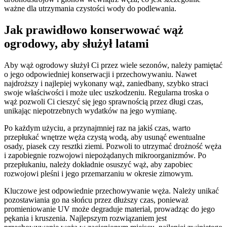
ważne dla utrzymania czystości wody do podlewania.
Jak prawidłowo konserwować wąż
ogrodowy, aby służył latami
Aby wąż ogrodowy służył Ci przez wiele sezonów, należy pamiętać
o jego odpowiedniej konserwacji i przechowywaniu. Nawet
najdroższy i najlepiej wykonany wąż, zaniedbany, szybko straci
swoje właściwości i może ulec uszkodzeniu. Regularna troska o
wąż pozwoli Ci cieszyć się jego sprawnością przez długi czas,
unikając niepotrzebnych wydatków na jego wymianę.
Po każdym użyciu, a przynajmniej raz na jakiś czas, warto
przepłukać wnętrze węża czystą wodą, aby usunąć ewentualne
osady, piasek czy resztki ziemi. Pozwoli to utrzymać drożność węża
i zapobiegnie rozwojowi niepożądanych mikroorganizmów. Po
przepłukaniu, należy dokładnie osuszyć wąż, aby zapobiec
rozwojowi pleśni i jego przemarzaniu w okresie zimowym.
Kluczowe jest odpowiednie przechowywanie węża. Należy unikać
pozostawiania go na słońcu przez dłuższy czas, ponieważ
promieniowanie UV może degraduje materiał, prowadząc do jego
pękania i kruszenia. Najlepszym rozwiązaniem jest