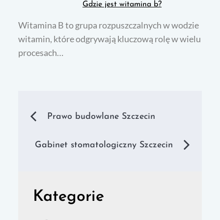
Gdzie jest witamina b?
Witamina B to grupa rozpuszczalnych w wodzie
witamin, które odgrywają kluczową rolę w wielu
procesach…
Nawigacja
Prawo budowlane Szczecin
wpisu
Gabinet stomatologiczny Szczecin
Kategorie