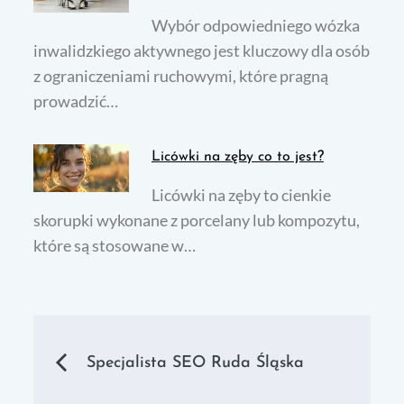
Wybór odpowiedniego wózka
inwalidzkiego aktywnego jest kluczowy dla osób
z ograniczeniami ruchowymi, które pragną
prowadzić…
Licówki na zęby co to jest?
Licówki na zęby to cienkie
skorupki wykonane z porcelany lub kompozytu,
które są stosowane w…
Nawigacja
Specjalista SEO Ruda Śląska