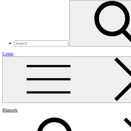
Search
for:
Login
Blanzek