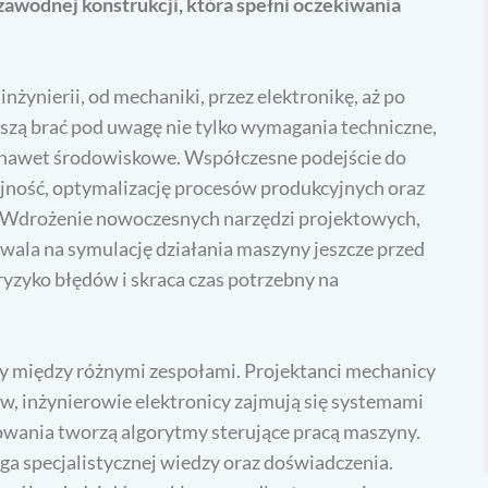
zawodnej konstrukcji, która spełni oczekiwania
żynierii, od mechaniki, przez elektronikę, aż po
zą brać pod uwagę nie tylko wymagania techniczne,
a nawet środowiskowe. Współczesne podejście do
jność, optymalizację procesów produkcyjnych oraz
. Wdrożenie nowoczesnych narzędzi projektowych,
la na symulację działania maszyny jeszcze przed
ryzyko błędów i skraca czas potrzebny na
y między różnymi zespołami. Projektanci mechanicy
w, inżynierowie elektronicy zajmują się systemami
amowania tworzą algorytmy sterujące pracą maszyny.
ga specjalistycznej wiedzy oraz doświadczenia.