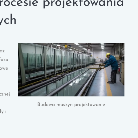
rocesie projektowania
ych
az
faza
wowe
cznej
Budowa maszyn projektowanie
y i