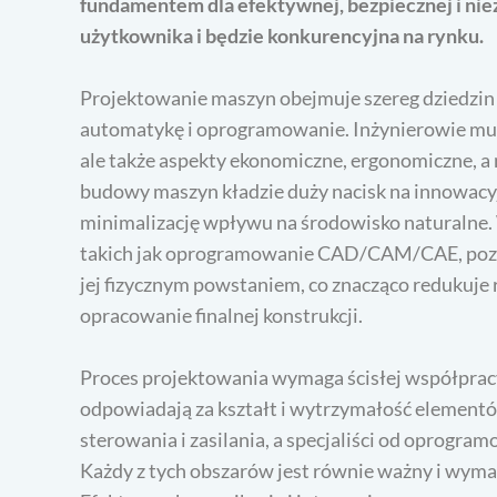
fundamentem dla efektywnej, bezpiecznej i nie
użytkownika i będzie konkurencyjna na rynku.
Projektowanie maszyn obejmuje szereg dziedzin in
automatykę i oprogramowanie. Inżynierowie mus
ale także aspekty ekonomiczne, ergonomiczne, 
budowy maszyn kładzie duży nacisk na innowacy
minimalizację wpływu na środowisko naturalne
takich jak oprogramowanie CAD/CAM/CAE, pozwa
jej fizycznym powstaniem, co znacząco redukuje 
opracowanie finalnej konstrukcji.
Proces projektowania wymaga ścisłej współprac
odpowiadają za kształt i wytrzymałość elementó
sterowania i zasilania, a specjaliści od oprogr
Każdy z tych obszarów jest równie ważny i wyma