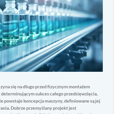
czyna się na długo przed fizycznym montażem
eterminującym sukces całego przedsięwzięcia,
pie powstaje koncepcja maszyny, definiowane są jej
łania. Dobrze przemyślany projekt jest