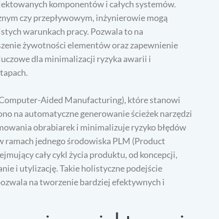
projektowanych komponentów i całych systemów.
znym czy przepływowym, inżynierowie mogą
istych warunkach pracy. Pozwala to na
kszenie żywotności elementów oraz zapewnienie
czowe dla minimalizacji ryzyka awarii i
tapach.
omputer-Aided Manufacturing), które stanowi
ono na automatyczne generowanie ścieżek narzędzi
mowania obrabiarek i minimalizuje ryzyko błędów
 w ramach jednego środowiska PLM (Product
jmujący cały cykl życia produktu, od koncepcji,
ie i utylizację. Takie holistyczne podejście
pozwala na tworzenie bardziej efektywnych i