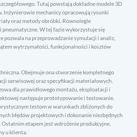
szczegółowego. Tutaj powstają dokładne modele 3D
. Inżynierowie mechanicy opracowują rysunki
eriały oraz metody obróbki. Równolegle
i pneumatyczne. W tej fazie wykorzystuje się
ozwala na przeprowadzanie symulacji i analiz,
kątem wytrzymałości, funkcjonalności i kosztów
hniczna. Obejmuje ona stworzenie kompletnego
cji serwisowej oraz specyfikacji materiałowych.
zowa dla prawidłowego montażu, eksploatacji i
ektowej następuje prototypowanie i testowanie.
gorystycznym testom w warunkach zbliżonych do
lnych błędów projektowych i dokonanie niezbędnych
 Ostatnim etapem jest wdrożenie produkcyjne,
 u klienta.