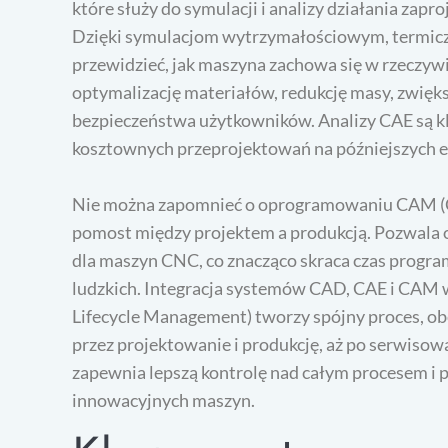
które służy do symulacji i analizy działania za
Dzięki symulacjom wytrzymałościowym, termic
przewidzieć, jak maszyna zachowa się w rzeczyw
optymalizację materiałów, redukcję masy, zwię
bezpieczeństwa użytkowników. Analizy CAE są klu
kosztownych przeprojektowań na późniejszych e
Nie można zapomnieć o oprogramowaniu CAM (C
pomost między projektem a produkcją. Pozwala 
dla maszyn CNC, co znacząco skraca czas progra
ludzkich. Integracja systemów CAD, CAE i CAM
Lifecycle Management) tworzy spójny proces, obe
przez projektowanie i produkcję, aż po serwisowan
zapewnia lepszą kontrolę nad całym procesem i 
innowacyjnych maszyn.