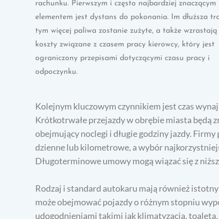
rachunku. Pierwszym i często najbardziej znaczącym
elementem jest dystans do pokonania. Im dłuższa tra
tym więcej paliwa zostanie zużyte, a także wzrastają
koszty związane z czasem pracy kierowcy, który jest
ograniczony przepisami dotyczącymi czasu pracy i
odpoczynku.
Kolejnym kluczowym czynnikiem jest czas wyna
Krótkotrwałe przejazdy w obrębie miasta będą zn
obejmujący noclegi i długie godziny jazdy. Firm
dzienne lub kilometrowe, a wybór najkorzystniejs
Długoterminowe umowy mogą wiązać się z niżs
Rodzaj i standard autokaru mają również istotny
może obejmować pojazdy o różnym stopniu wypo
udogodnieniami takimi jak klimatyzacja, toaleta