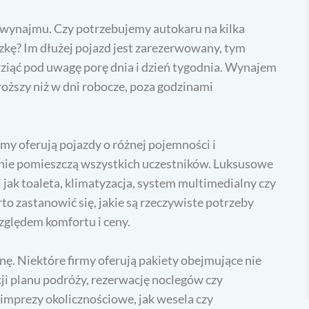
 wynajmu. Czy potrzebujemy autokaru na kilka
czkę? Im dłużej pojazd jest zarezerwowany, tym
wziąć pod uwagę porę dnia i dzień tygodnia. Wynajem
oższy niż w dni robocze, poza godzinami
my oferują pojazdy o różnej pojemności i
e nie pomieszczą wszystkich uczestników. Luksusowe
ak toaleta, klimatyzacja, system multimedialny czy
o zastanowić się, jakie są rzeczywiste potrzeby
zględem komfortu i ceny.
. Niektóre firmy oferują pakiety obejmujące nie
cji planu podróży, rezerwację noclegów czy
mprezy okolicznościowe, jak wesela czy