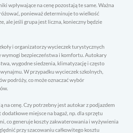
ki wpływające na cenę pozostają te same. Ważna
dróżować, ponieważ determinuje to wielkość
 ale jeśli grupa jest liczna, konieczny będzie
koły i organizatorzy wycieczek turystycznych
e wymogi bezpieczeństwa i komfortu. Autokary
a, wygodne siedzenia, klimatyzację i często
 wynajmu. W przypadku wycieczek szkolnych,
ów podróży, co może oznaczać wybór
dów.
 na cenę. Czy potrzebny jest autokar z podjazdem
dodatkowe miejsce na bagaż, np. dla sprzętu
mi, co generuje koszty zakwaterowania i wyżywienia
ględnić przy szacowaniu całkowitego kosztu