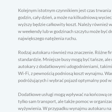
Kolejnym istotnym czynnikiem jest czas trwania
godzin, cały dzień, a może na kilkudniową wycie
wyższy będzie całkowity koszt. Należy również 
w weekendy lub w godzinach szczytu może być dr
największego natężenia ruchu.
Rodzaj autokaru również ma znaczenie. Różne fir
standardzie. Mniejsze busy mogą być tańsze, al
autokary z dodatkowymi udogodnieniami, takimi j
Wi-Fi, z pewnością podniosą koszt wynajmu. Wart
podróżujących i wybrać pojazd optymalny pod w
Dodatkowe usługi mogą wpływać na końcową cenę
tylko sam transport, ale także pomoc w organiza
wyżywienia. W przypadku wynajmu autokaru na i