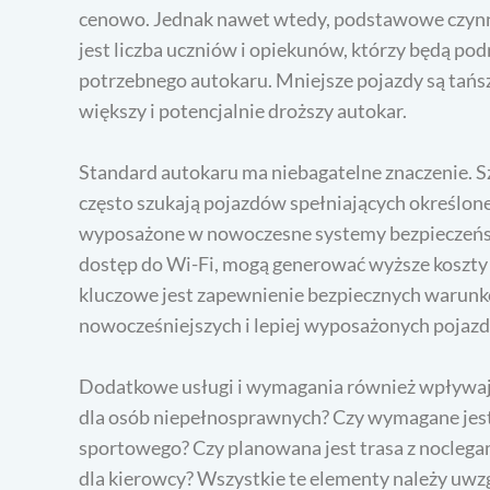
cenowo. Jednak nawet wtedy, podstawowe czynni
jest liczba uczniów i opiekunów, którzy będą po
potrzebnego autokaru. Mniejsze pojazdy są tańsze,
większy i potencjalnie droższy autokar.
Standard autokaru ma niebagatelne znaczenie. Sz
często szukają pojazdów spełniających określon
wyposażone w nowoczesne systemy bezpieczeństw
dostęp do Wi-Fi, mogą generować wyższe koszty
kluczowe jest zapewnienie bezpiecznych warunk
nowocześniejszych i lepiej wyposażonych pojaz
Dodatkowe usługi i wymagania również wpływają
dla osób niepełnosprawnych? Czy wymagane jest 
sportowego? Czy planowana jest trasa z noclega
dla kierowcy? Wszystkie te elementy należy uwz