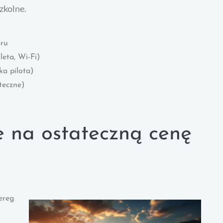
zkolne.
ru
eta, Wi-Fi)
ka pilota)
teczne)
e na ostateczną cenę
ereg