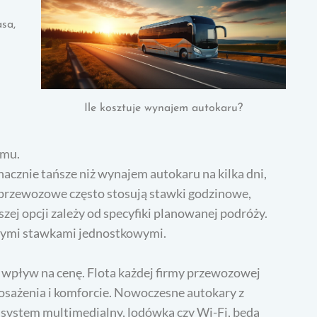
sa,
Ile kosztuje wynajem autokaru?
jmu.
acznie tańsze niż wynajem autokaru na kilka dni,
y przewozowe często stosują stawki godzinowe,
zej opcji zależy od specyfiki planowanej podróży.
zymi stawkami jednostkowymi.
 wpływ na cenę. Flota każdej firmy przewozowej
sażenia i komforcie. Nowoczesne autokary z
, system multimedialny, lodówka czy Wi-Fi, będą