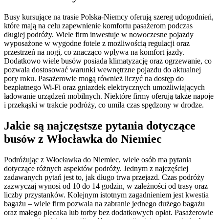
Busy kursujące na trasie Polska-Niemcy oferują szereg udogodnień,
które mają na celu zapewnienie komfortu pasażerom podczas
długiej podróży. Wiele firm inwestuje w nowoczesne pojazdy
wyposażone w wygodne fotele z możliwością regulacji oraz
przestrzeń na nogi, co znacząco wpływa na komfort jazdy.
Dodatkowo wiele busów posiada klimatyzację oraz ogrzewanie, co
pozwala dostosować warunki wewnętrzne pojazdu do aktualnej
pory roku. Pasażerowie mogą również liczyć na dostęp do
bezpłatnego Wi-Fi oraz gniazdek elektrycznych umożliwiających
ładowanie urządzeń mobilnych. Niektóre firmy oferują także napoje
i przekąski w trakcie podróży, co umila czas spędzony w drodze.
Jakie są najczęstsze pytania dotyczące
busów z Włocławka do Niemiec
Podróżując z Włocławka do Niemiec, wiele osób ma pytania
dotyczące różnych aspektów podróży. Jednym z najczęściej
zadawanych pytań jest to, jak długo trwa przejazd. Czas podróży
zazwyczaj wynosi od 10 do 14 godzin, w zależności od trasy oraz
liczby przystanków. Kolejnym istotnym zagadnieniem jest kwestia
bagażu – wiele firm pozwala na zabranie jednego dużego bagażu
oraz małego plecaka lub torby bez dodatkowych opłat. Pasażerowie