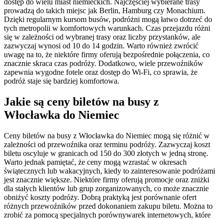
dostęp do wielu miast niemieckich. Najczęściej wybierane trasy
prowadzą do takich miejsc jak Berlin, Hamburg czy Monachium.
Dzięki regularnym kursom busów, podróżni mogą łatwo dotrzeć do
tych metropolii w komfortowych warunkach. Czas przejazdu różni
się w zależności od wybranej trasy oraz liczby przystanków, ale
zazwyczaj wynosi od 10 do 14 godzin. Warto również zwrócić
uwagę na to, że niektóre firmy oferują bezpośrednie połączenia, co
znacznie skraca czas podróży. Dodatkowo, wiele przewoźników
zapewnia wygodne fotele oraz dostęp do Wi-Fi, co sprawia, że
podróż staje się bardziej komfortowa.
Jakie są ceny biletów na busy z
Włocławka do Niemiec
Ceny biletów na busy z Włocławka do Niemiec mogą się różnić w
zależności od przewoźnika oraz terminu podróży. Zazwyczaj koszt
biletu oscyluje w granicach od 150 do 300 złotych w jedną stronę.
Warto jednak pamiętać, że ceny mogą wzrastać w okresach
świątecznych lub wakacyjnych, kiedy to zainteresowanie podróżami
jest znacznie większe. Niektóre firmy oferują promocje oraz zniżki
dla stałych klientów lub grup zorganizowanych, co może znacznie
obniżyć koszty podróży. Dobrą praktyką jest porównanie ofert
różnych przewoźników przed dokonaniem zakupu biletu. Można to
zrobić za pomocą specjalnych porównywarek internetowych, które