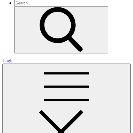
Search
for:
Search
Login