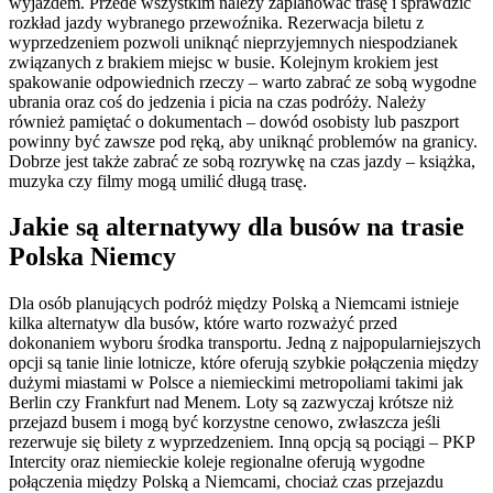
wyjazdem. Przede wszystkim należy zaplanować trasę i sprawdzić
rozkład jazdy wybranego przewoźnika. Rezerwacja biletu z
wyprzedzeniem pozwoli uniknąć nieprzyjemnych niespodzianek
związanych z brakiem miejsc w busie. Kolejnym krokiem jest
spakowanie odpowiednich rzeczy – warto zabrać ze sobą wygodne
ubrania oraz coś do jedzenia i picia na czas podróży. Należy
również pamiętać o dokumentach – dowód osobisty lub paszport
powinny być zawsze pod ręką, aby uniknąć problemów na granicy.
Dobrze jest także zabrać ze sobą rozrywkę na czas jazdy – książka,
muzyka czy filmy mogą umilić długą trasę.
Jakie są alternatywy dla busów na trasie
Polska Niemcy
Dla osób planujących podróż między Polską a Niemcami istnieje
kilka alternatyw dla busów, które warto rozważyć przed
dokonaniem wyboru środka transportu. Jedną z najpopularniejszych
opcji są tanie linie lotnicze, które oferują szybkie połączenia między
dużymi miastami w Polsce a niemieckimi metropoliami takimi jak
Berlin czy Frankfurt nad Menem. Loty są zazwyczaj krótsze niż
przejazd busem i mogą być korzystne cenowo, zwłaszcza jeśli
rezerwuje się bilety z wyprzedzeniem. Inną opcją są pociągi – PKP
Intercity oraz niemieckie koleje regionalne oferują wygodne
połączenia między Polską a Niemcami, chociaż czas przejazdu