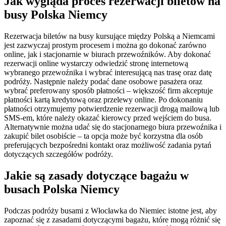
Jak wygląda proces rezerwacji biletów na
busy Polska Niemcy
Rezerwacja biletów na busy kursujące między Polską a Niemcami
jest zazwyczaj prostym procesem i można go dokonać zarówno
online, jak i stacjonarnie w biurach przewoźników. Aby dokonać
rezerwacji online wystarczy odwiedzić stronę internetową
wybranego przewoźnika i wybrać interesującą nas trasę oraz datę
podróży. Następnie należy podać dane osobowe pasażera oraz
wybrać preferowany sposób płatności – większość firm akceptuje
płatności kartą kredytową oraz przelewy online. Po dokonaniu
płatności otrzymujemy potwierdzenie rezerwacji drogą mailową lub
SMS-em, które należy okazać kierowcy przed wejściem do busa.
Alternatywnie można udać się do stacjonarnego biura przewoźnika i
zakupić bilet osobiście – ta opcja może być korzystna dla osób
preferujących bezpośredni kontakt oraz możliwość zadania pytań
dotyczących szczegółów podróży.
Jakie są zasady dotyczące bagażu w
busach Polska Niemcy
Podczas podróży busami z Włocławka do Niemiec istotne jest, aby
zapoznać się z zasadami dotyczącymi bagażu, które mogą różnić się