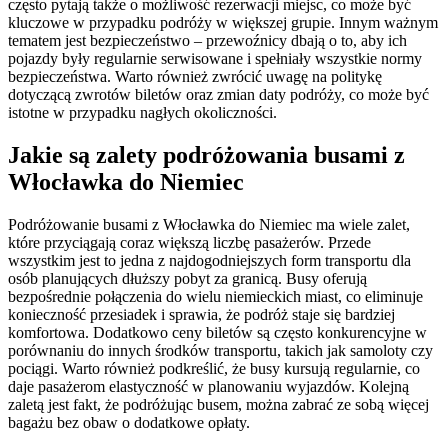
często pytają także o możliwość rezerwacji miejsc, co może być
kluczowe w przypadku podróży w większej grupie. Innym ważnym
tematem jest bezpieczeństwo – przewoźnicy dbają o to, aby ich
pojazdy były regularnie serwisowane i spełniały wszystkie normy
bezpieczeństwa. Warto również zwrócić uwagę na politykę
dotyczącą zwrotów biletów oraz zmian daty podróży, co może być
istotne w przypadku nagłych okoliczności.
Jakie są zalety podróżowania busami z
Włocławka do Niemiec
Podróżowanie busami z Włocławka do Niemiec ma wiele zalet,
które przyciągają coraz większą liczbę pasażerów. Przede
wszystkim jest to jedna z najdogodniejszych form transportu dla
osób planujących dłuższy pobyt za granicą. Busy oferują
bezpośrednie połączenia do wielu niemieckich miast, co eliminuje
konieczność przesiadek i sprawia, że podróż staje się bardziej
komfortowa. Dodatkowo ceny biletów są często konkurencyjne w
porównaniu do innych środków transportu, takich jak samoloty czy
pociągi. Warto również podkreślić, że busy kursują regularnie, co
daje pasażerom elastyczność w planowaniu wyjazdów. Kolejną
zaletą jest fakt, że podróżując busem, można zabrać ze sobą więcej
bagażu bez obaw o dodatkowe opłaty.