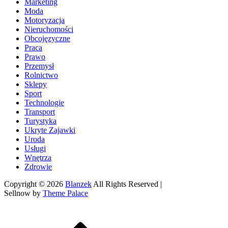
Marketing
Moda
Motoryzacja
Nieruchomości
Obcojęzyczne
Praca
Prawo
Przemysł
Rolnictwo
Sklepy
Sport
Technologie
Transport
Turystyka
Ukryte Zajawki
Uroda
Usługi
Wnętrza
Zdrowie
Copyright © 2026
Blanzek
All Rights Reserved |
Sellnow by
Theme Palace