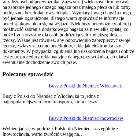
w zależności od przewoźnika. Zazwyczaj większość firm pozwala
na zabranie jednego dużego bagażu oraz małego plecaka lub torby
podręcznej bez dodatkowych opłat. Wymiary i waga bagażu mogą
być jednak ograniczone, dlatego warto sprawdzić te informacje
przed spakowaniem się na wyjazd. Niektórzy przewoźnicy oferują
możliwość zabrania dodatkowego bagażu za niewielką opłatą, co
może być korzystne dla osób podróżujących z większą ilością
rzeczy. Ważne jest również, aby odpowiednio zabezpieczyć swoje
rzeczy, zwłaszcza cenne przedmioty, takie jak elektronika czy
dokumenty. W przypadku zgubienia lub uszkodzenia bagażu dobrze
jest znać procedury reklamacyjne danego przewoźnika, co ułatwi
ewentualne dochodzenie swoich praw.
Polecamy sprawdzić
Nawigacja
Busy z Polski do Niemiec Włocławek
wpisu
Busy z Polski do Niemiec z Włocławka to jedna z
najpopularniejszych form transportu, która cieszy…
Busy z Polski do Niemiec Inowrocław
Wybierając się w podróż z Polski do Niemiec, szczególnie z
Inowrocławia, warto zwrócić uwagę na…