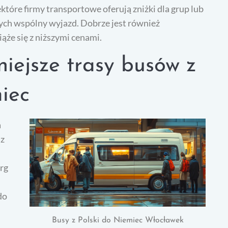
które firmy transportowe oferują zniżki dla grup lub
ących wspólny wyjazd. Dobrze jest również
ąże się z niższymi cenami.
niejsze trasy busów z
iec
a
 z
rg
do
Busy z Polski do Niemiec Włocławek