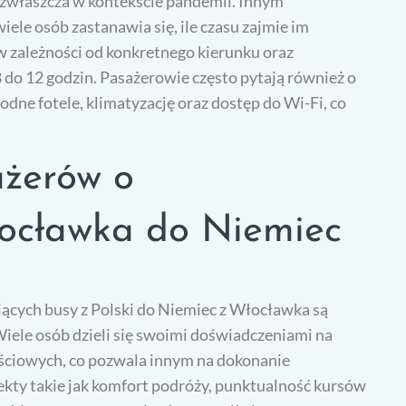
 zwłaszcza w kontekście pandemii. Innym
ele osób zastanawia się, ile czasu zajmie im
 w zależności od konkretnego kierunku oraz
do 12 godzin. Pasażerowie często pytają również o
ne fotele, klimatyzację oraz dostęp do Wi-Fi, co
ażerów o
łocławka do Niemiec
ących busy z Polski do Niemiec z Włocławka są
Wiele osób dzieli się swoimi doświadczeniami na
ściowych, co pozwala innym na dokonanie
kty takie jak komfort podróży, punktualność kursów