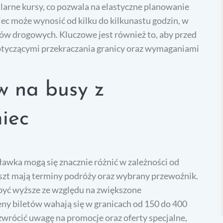
larne kursy, co pozwala na elastyczne planowanie
c może wynosić od kilku do kilkunastu godzin, w
ów drogowych. Kluczowe jest również to, aby przed
otyczącymi przekraczania granicy oraz wymaganiami
ów na busy z
iec
ławka mogą się znacznie różnić w zależności od
szt mają terminy podróży oraz wybrany przewoźnik.
być wyższe ze względu na zwiększone
ny biletów wahają się w granicach od 150 do 400
zwrócić uwagę na promocje oraz oferty specjalne,