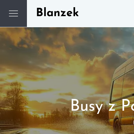
Skip
Blanzek
to
content
Busy z P