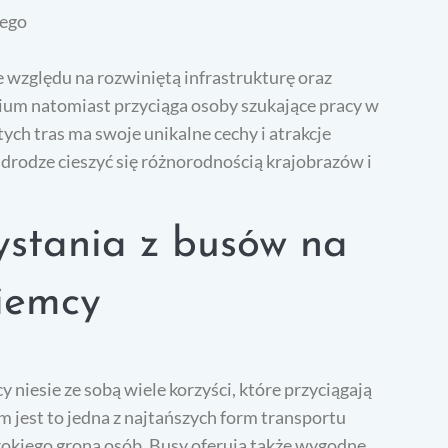
iego
względu na rozwiniętą infrastrukturę oraz
ium natomiast przyciąga osoby szukające pracy w
tych tras ma swoje unikalne cechy i atrakcje
 drodze cieszyć się różnorodnością krajobrazów i
zystania z busów na
iemcy
niesie ze sobą wiele korzyści, które przyciągają
m jest to jedna z najtańszych form transportu
rokiego grona osób. Busy oferują także wygodne