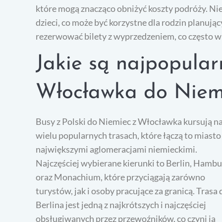
które mogą znacząco obniżyć koszty podróży. Nie
dzieci, co może być korzystne dla rodzin planuj
rezerwować bilety z wyprzedzeniem, co często wi
Jakie są najpopular
Włocławka do Niem
Busy z Polski do Niemiec z Włocławka kursują n
wielu popularnych trasach, które łączą to miasto
największymi aglomeracjami niemieckimi.
Najczęściej wybierane kierunki to Berlin, Hambu
oraz Monachium, które przyciągają zarówno
turystów, jak i osoby pracujące za granicą. Trasa 
Berlina jest jedną z najkrótszych i najczęściej
obsługiwanych przez przewoźników, co czyni ją