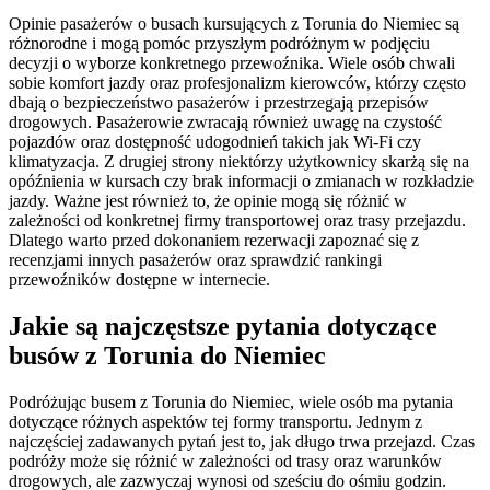
Opinie pasażerów o busach kursujących z Torunia do Niemiec są
różnorodne i mogą pomóc przyszłym podróżnym w podjęciu
decyzji o wyborze konkretnego przewoźnika. Wiele osób chwali
sobie komfort jazdy oraz profesjonalizm kierowców, którzy często
dbają o bezpieczeństwo pasażerów i przestrzegają przepisów
drogowych. Pasażerowie zwracają również uwagę na czystość
pojazdów oraz dostępność udogodnień takich jak Wi-Fi czy
klimatyzacja. Z drugiej strony niektórzy użytkownicy skarżą się na
opóźnienia w kursach czy brak informacji o zmianach w rozkładzie
jazdy. Ważne jest również to, że opinie mogą się różnić w
zależności od konkretnej firmy transportowej oraz trasy przejazdu.
Dlatego warto przed dokonaniem rezerwacji zapoznać się z
recenzjami innych pasażerów oraz sprawdzić rankingi
przewoźników dostępne w internecie.
Jakie są najczęstsze pytania dotyczące
busów z Torunia do Niemiec
Podróżując busem z Torunia do Niemiec, wiele osób ma pytania
dotyczące różnych aspektów tej formy transportu. Jednym z
najczęściej zadawanych pytań jest to, jak długo trwa przejazd. Czas
podróży może się różnić w zależności od trasy oraz warunków
drogowych, ale zazwyczaj wynosi od sześciu do ośmiu godzin.