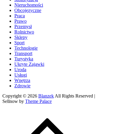
Nieruchomości
Obcojęzyczne
Praca
Prawo
Przemysł
Rolnictwo
Sklepy
Sport
Technologie
Transport
Turystyka
Ukryte Zajawki
Uroda
Usługi
Wnętrza
Zdrowie
Copyright © 2026
Blanzek
All Rights Reserved |
Sellnow by
Theme Palace