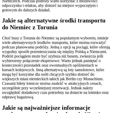
Niemczech. Podczas podróży warto korzystać z możliwości
odpoczynku i relaksu, aby dotrzeć na miejsce wypoczętym i
gotowym do dalszych działań.
Jakie są alternatywne środki transportu
do Niemiec z Torunia
Choć busy z Torunia do Niemiec są popularnym wyborem, istnieje
wiele alternatywnych środków transportu, które można rozważyć
podczas planowania podróży. Jedną z opcji są pociągi, które oferują
wygodny sposób przemieszczania się między Polską a Niemcami.
Podróż pociągiem może być szybsza niż busem, zwłaszcza jeśli
wybierzemy połączenie ekspresowe. Warto jednak pamiętać o
konieczności przesiadek oraz ewentualnych opóźnieniach w
kursach kolejowych. Inną alternatywą są loty samolotowe, które
mogą być korzystne dla osób chcących szybko dotrzeć do
większych miast niemieckich takich jak Berlin czy Monachium.
Czasami bilety lotnicze można znaleźć w atrakcyjnych cenach,
szczególnie przy wcześniejszej rezerwacji. Jednak należy
uwzględnić dodatkowy czas potrzebny na dotarcie na lotnisko oraz
odprawę bagażową.
Jakie są najważniejsze informacje