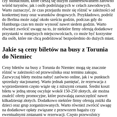
czy Monachium, które cieszą się dużym zainteresowaniem zarówno
wśród turystów, jak i osób podróżujących w celach zawodowych.
Warto zaznaczyć, że czas przejazdu może się różnić w zależności od
konkretnej trasy oraz warunków drogowych. Przykładowo, podróż
do Berlina może zająć około sześciu godzin, podczas gdy do
Hamburga czas ten może wynosić nawet siedem godzin. Warto
również zwrócić uwagę na to, że niektóre firmy oferują dodatkowe
przystanki w mniejszych miejscowościach, co może być korzystne
dla osób, które nie chcą podróżować bezpośrednio do dużych miast.
Jakie są ceny biletów na busy z Torunia
do Niemiec
Ceny biletów na busy z Torunia do Niemiec mogą się znacznie
różnić w zależności od przewoźnika oraz terminu zakupu.
Zazwyczaj bilety można nabyć zarówno online, jak i w punktach
sprzedaży stacjonarnej. Warto jednak pamiętać, że rezerwacja z
wyprzedzeniem często wiąże się z niższymi cenami. Średni koszt
biletu w jedną stronę oscyluje wokół 150-250 złotych, ale można
znaleźć oferty promocyjne, które pozwalają zaoszczędzić nawet
kilkadziesiąt złotych. Dodatkowo niektóre firmy oferują zniżki dla
dzieci oraz grup zorganizowanych. Warto również zwrócić uwagę
na dodatkowe opłaty związane z przewozem bagażu czy
ewentualnymi zmianami w rezerwacji. Często przewoźnicy