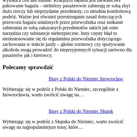
wysokich cen last minute. Kolejnym błędem jest niewłaściwe
pakowanie bagażu – niektórzy pasażerowie zabierają ze sobą zbyt
dużo rzeczy lub nieprzydatne przedmioty, co utrudnia komfortową
podróż. Ważne jest również przestrzeganie zasad dotyczących
przewozu bagażu ustalonych przez przewoźnika oraz unikanie
zabierania ze sobą zakazanych przedmiotów takich jak ostre
narzędzia czy substancje niebezpieczne. Inny częsty błąd to
niedostosowanie się do regulaminu przewoźnika dotyczącego
zachowania w trakcie jazdy – głośne rozmowy czy spożywanie
alkoholu mogą prowadzić do nieprzyjemnych sytuacji zarówno dla
pasażerów jak i kierowcy.
Polecamy sprawdzić
Nawigacja
Busy z Polski do Niemiec Inowrocław
wpisu
Wybierając się w podróż z Polski do Niemiec, szczególnie z
Inowrocławia, warto zwrócić uwagę na…
Busy z Polski do Niemiec Słupsk
Wybierając się w podróż z Słupska do Niemiec, warto zwrócić
uwagę na najpopularniejsze trasy, które…