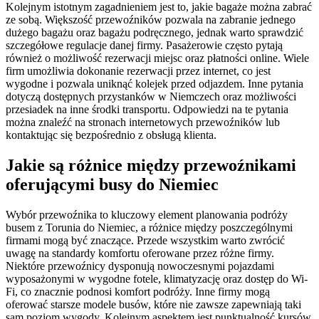
Kolejnym istotnym zagadnieniem jest to, jakie bagaże można zabrać
ze sobą. Większość przewoźników pozwala na zabranie jednego
dużego bagażu oraz bagażu podręcznego, jednak warto sprawdzić
szczegółowe regulacje danej firmy. Pasażerowie często pytają
również o możliwość rezerwacji miejsc oraz płatności online. Wiele
firm umożliwia dokonanie rezerwacji przez internet, co jest
wygodne i pozwala uniknąć kolejek przed odjazdem. Inne pytania
dotyczą dostępnych przystanków w Niemczech oraz możliwości
przesiadek na inne środki transportu. Odpowiedzi na te pytania
można znaleźć na stronach internetowych przewoźników lub
kontaktując się bezpośrednio z obsługą klienta.
Jakie są różnice między przewoźnikami
oferującymi busy do Niemiec
Wybór przewoźnika to kluczowy element planowania podróży
busem z Torunia do Niemiec, a różnice między poszczególnymi
firmami mogą być znaczące. Przede wszystkim warto zwrócić
uwagę na standardy komfortu oferowane przez różne firmy.
Niektóre przewoźnicy dysponują nowoczesnymi pojazdami
wyposażonymi w wygodne fotele, klimatyzację oraz dostęp do Wi-
Fi, co znacznie podnosi komfort podróży. Inne firmy mogą
oferować starsze modele busów, które nie zawsze zapewniają taki
sam poziom wygody. Kolejnym aspektem jest punktualność kursów