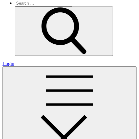
Search
for:
Search
Login