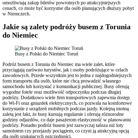
umożliwiają zakup biletów powrotnych po atrakcyjniejszych
cenach, co może być korzystne dla osób planujących dłuższy pobyt
w Niemczech.
Jakie są zalety podróży busem z Torunia
do Niemiec
Busy z Polski do Niemiec Toruń
Podróż busem z Torunia do Niemiec ma wiele zalet, które
przyciągają zarówno turystów, jak i osoby podróżujące w celach
zawodowych. Przede wszystkim jest to jedna z najdogodniejszych
form transportu dla osób, które nie chcą prowadzić własnego
samochodu lub korzystać z komunikacji publicznej. Busy oferują
wygodne fotele oraz możliwość odpoczynku podczas długiej
podróży. Dodatkowo wiele firm transportowych zapewnia dostęp
do Wi-Fi oraz gniazdek elektrycznych, co pozwala na komfortowe
korzystanie z urządzeń mobilnych podczas jazdy. Kolejną istotną
zaletą jest fakt, że busy kursują regularnie i oferują różnorodne
godziny odjazdów, co daje pasażerom elastyczność w planowaniu
podróży. Ponadto podróż busem jest zazwyczaj tańsza niż loty
samolotem czy przejazdy pociągiem, co czyni ją atrakcyjną opcją
dla osób szukających oszczędności.