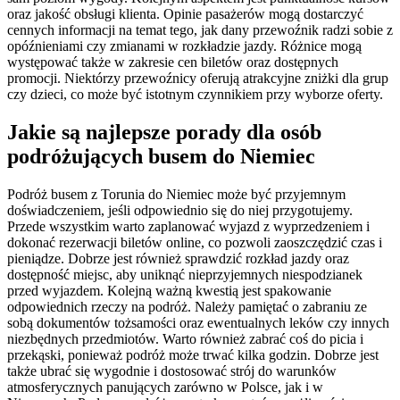
oraz jakość obsługi klienta. Opinie pasażerów mogą dostarczyć
cennych informacji na temat tego, jak dany przewoźnik radzi sobie z
opóźnieniami czy zmianami w rozkładzie jazdy. Różnice mogą
występować także w zakresie cen biletów oraz dostępnych
promocji. Niektórzy przewoźnicy oferują atrakcyjne zniżki dla grup
czy dzieci, co może być istotnym czynnikiem przy wyborze oferty.
Jakie są najlepsze porady dla osób
podróżujących busem do Niemiec
Podróż busem z Torunia do Niemiec może być przyjemnym
doświadczeniem, jeśli odpowiednio się do niej przygotujemy.
Przede wszystkim warto zaplanować wyjazd z wyprzedzeniem i
dokonać rezerwacji biletów online, co pozwoli zaoszczędzić czas i
pieniądze. Dobrze jest również sprawdzić rozkład jazdy oraz
dostępność miejsc, aby uniknąć nieprzyjemnych niespodzianek
przed wyjazdem. Kolejną ważną kwestią jest spakowanie
odpowiednich rzeczy na podróż. Należy pamiętać o zabraniu ze
sobą dokumentów tożsamości oraz ewentualnych leków czy innych
niezbędnych przedmiotów. Warto również zabrać coś do picia i
przekąski, ponieważ podróż może trwać kilka godzin. Dobrze jest
także ubrać się wygodnie i dostosować strój do warunków
atmosferycznych panujących zarówno w Polsce, jak i w