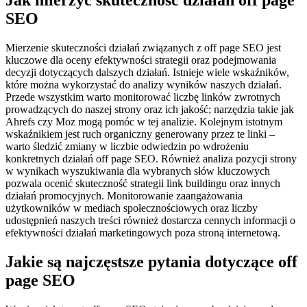
Jak mierzyć skuteczność działań off page
SEO
Mierzenie skuteczności działań związanych z off page SEO jest
kluczowe dla oceny efektywności strategii oraz podejmowania
decyzji dotyczących dalszych działań. Istnieje wiele wskaźników,
które można wykorzystać do analizy wyników naszych działań.
Przede wszystkim warto monitorować liczbę linków zwrotnych
prowadzących do naszej strony oraz ich jakość; narzędzia takie jak
Ahrefs czy Moz mogą pomóc w tej analizie. Kolejnym istotnym
wskaźnikiem jest ruch organiczny generowany przez te linki –
warto śledzić zmiany w liczbie odwiedzin po wdrożeniu
konkretnych działań off page SEO. Również analiza pozycji strony
w wynikach wyszukiwania dla wybranych słów kluczowych
pozwala ocenić skuteczność strategii link buildingu oraz innych
działań promocyjnych. Monitorowanie zaangażowania
użytkowników w mediach społecznościowych oraz liczby
udostępnień naszych treści również dostarcza cennych informacji o
efektywności działań marketingowych poza stroną internetową.
Jakie są najczęstsze pytania dotyczące off
page SEO