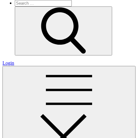
Search
for:
Search
Login