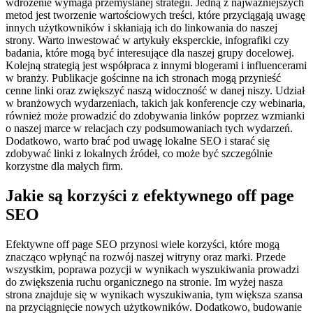
wdrożenie wymaga przemyślanej strategii. Jedną z najważniejszych
metod jest tworzenie wartościowych treści, które przyciągają uwagę
innych użytkowników i skłaniają ich do linkowania do naszej
strony. Warto inwestować w artykuły eksperckie, infografiki czy
badania, które mogą być interesujące dla naszej grupy docelowej.
Kolejną strategią jest współpraca z innymi blogerami i influencerami
w branży. Publikacje gościnne na ich stronach mogą przynieść
cenne linki oraz zwiększyć naszą widoczność w danej niszy. Udział
w branżowych wydarzeniach, takich jak konferencje czy webinaria,
również może prowadzić do zdobywania linków poprzez wzmianki
o naszej marce w relacjach czy podsumowaniach tych wydarzeń.
Dodatkowo, warto brać pod uwagę lokalne SEO i starać się
zdobywać linki z lokalnych źródeł, co może być szczególnie
korzystne dla małych firm.
Jakie są korzyści z efektywnego off page
SEO
Efektywne off page SEO przynosi wiele korzyści, które mogą
znacząco wpłynąć na rozwój naszej witryny oraz marki. Przede
wszystkim, poprawa pozycji w wynikach wyszukiwania prowadzi
do zwiększenia ruchu organicznego na stronie. Im wyżej nasza
strona znajduje się w wynikach wyszukiwania, tym większa szansa
na przyciągnięcie nowych użytkowników. Dodatkowo, budowanie