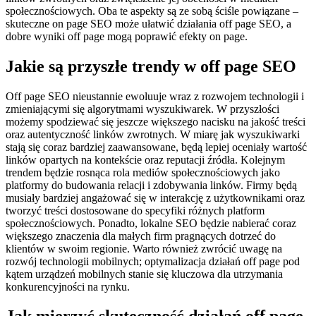
społecznościowych. Oba te aspekty są ze sobą ściśle powiązane –
skuteczne on page SEO może ułatwić działania off page SEO, a
dobre wyniki off page mogą poprawić efekty on page.
Jakie są przyszłe trendy w off page SEO
Off page SEO nieustannie ewoluuje wraz z rozwojem technologii i
zmieniającymi się algorytmami wyszukiwarek. W przyszłości
możemy spodziewać się jeszcze większego nacisku na jakość treści
oraz autentyczność linków zwrotnych. W miarę jak wyszukiwarki
stają się coraz bardziej zaawansowane, będą lepiej oceniały wartość
linków opartych na kontekście oraz reputacji źródła. Kolejnym
trendem będzie rosnąca rola mediów społecznościowych jako
platformy do budowania relacji i zdobywania linków. Firmy będą
musiały bardziej angażować się w interakcję z użytkownikami oraz
tworzyć treści dostosowane do specyfiki różnych platform
społecznościowych. Ponadto, lokalne SEO będzie nabierać coraz
większego znaczenia dla małych firm pragnących dotrzeć do
klientów w swoim regionie. Warto również zwrócić uwagę na
rozwój technologii mobilnych; optymalizacja działań off page pod
kątem urządzeń mobilnych stanie się kluczowa dla utrzymania
konkurencyjności na rynku.