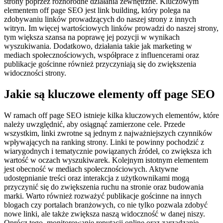
strony poprzez różnorodne działania zewnętrzne. Kluczowym
elementem off page SEO jest link building, który polega na
zdobywaniu linków prowadzących do naszej strony z innych
witryn. Im więcej wartościowych linków prowadzi do naszej strony,
tym większa szansa na poprawę jej pozycji w wynikach
wyszukiwania. Dodatkowo, działania takie jak marketing w
mediach społecznościowych, współprace z influencerami oraz
publikacje gościnne również przyczyniają się do zwiększenia
widoczności strony.
Jakie są kluczowe elementy off page SEO
W ramach off page SEO istnieje kilka kluczowych elementów, które
należy uwzględnić, aby osiągnąć zamierzone cele. Przede
wszystkim, linki zwrotne są jednym z najważniejszych czynników
wpływających na ranking strony. Linki te powinny pochodzić z
wiarygodnych i tematycznie powiązanych źródeł, co zwiększa ich
wartość w oczach wyszukiwarek. Kolejnym istotnym elementem
jest obecność w mediach społecznościowych. Aktywne
udostępnianie treści oraz interakcja z użytkownikami mogą
przyczynić się do zwiększenia ruchu na stronie oraz budowania
marki. Warto również rozważyć publikacje gościnne na innych
blogach czy portalach branżowych, co nie tylko pozwala zdobyć
nowe linki, ale także zwiększa naszą widoczność w danej niszy.
Oprócz tego, monitorowanie reputacji online oraz zarządzanie