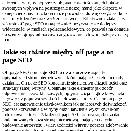
autorytetu witryny poprzez zdobywanie wartościowych linków
zwrotnych wpływa na postrzeganie naszej marki jako eksperta w
danej dziedzinie. To z kolei może prowadzić do większego zaufania
ze strony klientów oraz wyższej konwersji. Efektywne działania w
zakresie off page SEO mogą również przyczynić się do lepszej
widoczności w mediach społecznościowych, co pozwala na dotarcie
do szerszej grupy odbiorców i angażowanie ich w interakcje z naszą
marką.
Jakie są różnice między off page a on
page SEO
Off page SEO i on page SEO to dwa kluczowe aspekty
optymalizacji stron internetowych, które mają różne cele i metody
działania. On page SEO koncentruje się na optymalizacji treści oraz
struktury samej witryny. Obejmuje takie elementy jak dobór
odpowiednich słów kluczowych, optymalizacja nagłówków, meta
tagów oraz poprawa szybkości ładowania strony. Celem on page
SEO jest zapewnienie użytkownikom jak najlepszych doświadczeń
podczas korzystania z witryny oraz ułatwienie wyszukiwarkom
indeksowania treści. Z kolei off page SEO odnosi się do działań
podejmowanych poza stroną internetową, mających na celu
budowanie autorytetu i wiarygodności witryny poprzez zdobywanie
linków zwrotnych oraz zwiększenie jej obecności w mediach