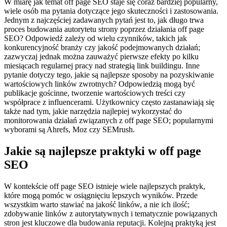
W miarę jak temat off page SEO staje się coraz bardziej popularny,
wiele osób ma pytania dotyczące jego skuteczności i zastosowania.
Jednym z najczęściej zadawanych pytań jest to, jak długo trwa
proces budowania autorytetu strony poprzez działania off page
SEO? Odpowiedź zależy od wielu czynników, takich jak
konkurencyjność branży czy jakość podejmowanych działań;
zazwyczaj jednak można zauważyć pierwsze efekty po kilku
miesiącach regularnej pracy nad strategią link buildingu. Inne
pytanie dotyczy tego, jakie są najlepsze sposoby na pozyskiwanie
wartościowych linków zwrotnych? Odpowiedzią mogą być
publikacje gościnne, tworzenie wartościowych treści czy
współprace z influencerami. Użytkownicy często zastanawiają się
także nad tym, jakie narzędzia najlepiej wykorzystać do
monitorowania działań związanych z off page SEO; popularnymi
wyborami są Ahrefs, Moz czy SEMrush.
Jakie są najlepsze praktyki w off page
SEO
W kontekście off page SEO istnieje wiele najlepszych praktyk,
które mogą pomóc w osiągnięciu lepszych wyników. Przede
wszystkim warto stawiać na jakość linków, a nie ich ilość;
zdobywanie linków z autorytatywnych i tematycznie powiązanych
stron jest kluczowe dla budowania reputacji. Kolejną praktyką jest