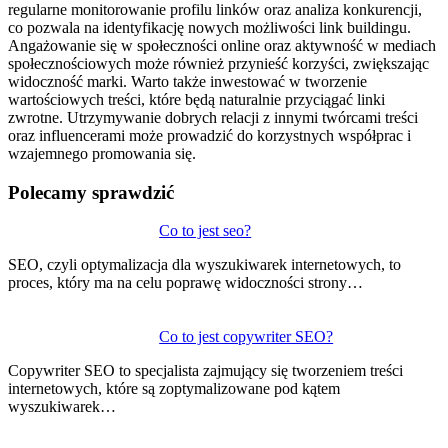
regularne monitorowanie profilu linków oraz analiza konkurencji,
co pozwala na identyfikację nowych możliwości link buildingu.
Angażowanie się w społeczności online oraz aktywność w mediach
społecznościowych może również przynieść korzyści, zwiększając
widoczność marki. Warto także inwestować w tworzenie
wartościowych treści, które będą naturalnie przyciągać linki
zwrotne. Utrzymywanie dobrych relacji z innymi twórcami treści
oraz influencerami może prowadzić do korzystnych współprac i
wzajemnego promowania się.
Polecamy sprawdzić
Nawigacja
Co to jest seo?
wpisu
SEO, czyli optymalizacja dla wyszukiwarek internetowych, to
proces, który ma na celu poprawę widoczności strony…
Co to jest copywriter SEO?
Copywriter SEO to specjalista zajmujący się tworzeniem treści
internetowych, które są zoptymalizowane pod kątem
wyszukiwarek…