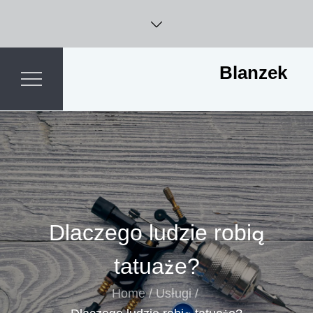
Skip
to
content
Blanzek
Dlaczego ludzie robią
tatuaże?
Home
Usługi