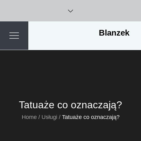
Skip
to
content
Blanzek
Tatuaże co oznaczają?
Home
Usługi
Tatuaże co oznaczają?