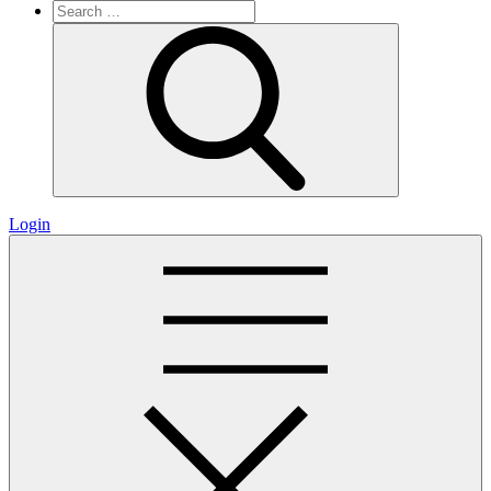
Search
for:
Search
Login