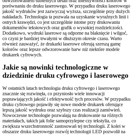
odwzorowaniem subtelnych detali oraz intensywności kolorów w
porównaniu do druku laserowego. W przypadku druku laserowego
jakość wydruków jest zazwyczaj wyższa, szczególnie przy dużych
nakładach. Technologia ta pozwala na uzyskanie wyraźnych linii i
ostrych krawędzi, co jest szczególnie istotne przy drukowaniu
dokumentów tekstowych oraz grafik o wysokiej rozdzielczości.
Dodatkowo, wydruki laserowe są odporne na blaknięcie i wilgoć,
co czyni je bardziej trwałymi w dłuższym okresie czasu. Warto
również zauważyć, że drukarki laserowe oferują szerszą gamę
kolorów oraz lepsze odwzorowanie barw niż niektóre modele
drukarek cyfrowych.
Jakie są nowinki technologiczne w
dziedzinie druku cyfrowego i laserowego
W ostatnich latach technologia druku cyfrowego i laserowego
znacznie się rozwinęła, co przyniosło wiele innowacji
poprawiających jakość i efektywność tych procesów. W przypadku
druku cyfrowego pojawiły się nowe modele drukarek oferujące
lepszą jakość wydruku oraz szybszy czas realizacji zamówień.
Nowoczesne technologie pozwalają na drukowanie na różnych
materiałach, takich jak folie samoprzylepne czy tekstylia, co
zwiększa wszechstronność zastosowań tej technologii. Z kolei w
obszarze druku laserowego rozwój technologii LED pozwolił na