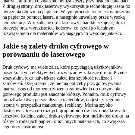
matryc ani form, co znacznie obniża koszty przy niskich nakładach.
Z drugiej strony, druk laserowy wykorzystuje technologię lasera do
tworzenia obrazu na papierze. W tym procesie toner jest nanoszony
na papier za pomocą lasera, a następnie utrwalany przez wysoką
temperaturę. W rezultacie druk laserowy charakteryzuje się dużą
precyzją oraz wyrazistością kolorów, co czyni go idealnym
rozwiązaniem dla materiałów wymagających wysokiej jakości.
Jakie są zalety druku cyfrowego w
porównaniu do laserowego
Druk cyfrowy ma wiele zalet, które przyciągają użytkowników
poszukujących efektywnych rozwiązań w zakresie druku. Przede
wszystkim, jego największą zaletą jest szybkość realizacji
zamówień. Dzięki temu, że nie ma potrzeby przygotowywania
matryc, czas od momentu złożenia zamówienia do otrzymania
gotowego produktu jest znacznie krótszy. Ponadto, druk cyfrowy
umożliwia łatwą personalizację materiałów, co jest szczególnie
istotne w przypadku marketingu i reklamy. Można szybko
dostosować treści do różnych grup odbiorców bez dodatkowych
kosztów. Kolejną zaletą druku cyfrowego jest możliwość druku na
różnych rodzajach papieru oraz innych materiałach, co zwiększa
jego wszechstronność.