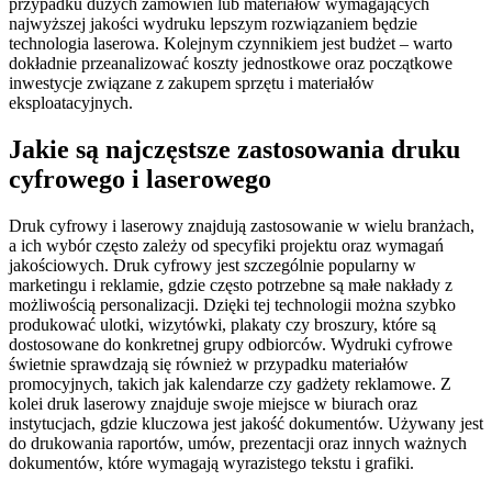
przypadku dużych zamówień lub materiałów wymagających
najwyższej jakości wydruku lepszym rozwiązaniem będzie
technologia laserowa. Kolejnym czynnikiem jest budżet – warto
dokładnie przeanalizować koszty jednostkowe oraz początkowe
inwestycje związane z zakupem sprzętu i materiałów
eksploatacyjnych.
Jakie są najczęstsze zastosowania druku
cyfrowego i laserowego
Druk cyfrowy i laserowy znajdują zastosowanie w wielu branżach,
a ich wybór często zależy od specyfiki projektu oraz wymagań
jakościowych. Druk cyfrowy jest szczególnie popularny w
marketingu i reklamie, gdzie często potrzebne są małe nakłady z
możliwością personalizacji. Dzięki tej technologii można szybko
produkować ulotki, wizytówki, plakaty czy broszury, które są
dostosowane do konkretnej grupy odbiorców. Wydruki cyfrowe
świetnie sprawdzają się również w przypadku materiałów
promocyjnych, takich jak kalendarze czy gadżety reklamowe. Z
kolei druk laserowy znajduje swoje miejsce w biurach oraz
instytucjach, gdzie kluczowa jest jakość dokumentów. Używany jest
do drukowania raportów, umów, prezentacji oraz innych ważnych
dokumentów, które wymagają wyrazistego tekstu i grafiki.