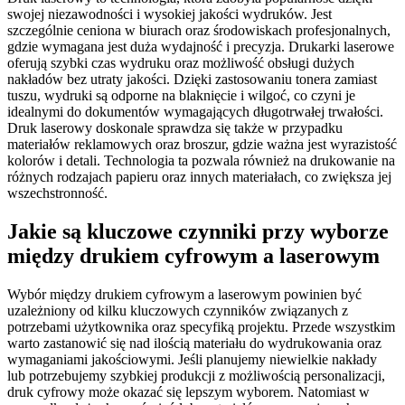
swojej niezawodności i wysokiej jakości wydruków. Jest
szczególnie ceniona w biurach oraz środowiskach profesjonalnych,
gdzie wymagana jest duża wydajność i precyzja. Drukarki laserowe
oferują szybki czas wydruku oraz możliwość obsługi dużych
nakładów bez utraty jakości. Dzięki zastosowaniu tonera zamiast
tuszu, wydruki są odporne na blaknięcie i wilgoć, co czyni je
idealnymi do dokumentów wymagających długotrwałej trwałości.
Druk laserowy doskonale sprawdza się także w przypadku
materiałów reklamowych oraz broszur, gdzie ważna jest wyrazistość
kolorów i detali. Technologia ta pozwala również na drukowanie na
różnych rodzajach papieru oraz innych materiałach, co zwiększa jej
wszechstronność.
Jakie są kluczowe czynniki przy wyborze
między drukiem cyfrowym a laserowym
Wybór między drukiem cyfrowym a laserowym powinien być
uzależniony od kilku kluczowych czynników związanych z
potrzebami użytkownika oraz specyfiką projektu. Przede wszystkim
warto zastanowić się nad ilością materiału do wydrukowania oraz
wymaganiami jakościowymi. Jeśli planujemy niewielkie nakłady
lub potrzebujemy szybkiej produkcji z możliwością personalizacji,
druk cyfrowy może okazać się lepszym wyborem. Natomiast w