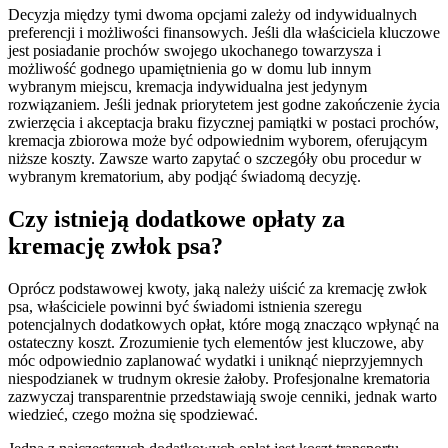
Decyzja między tymi dwoma opcjami zależy od indywidualnych
preferencji i możliwości finansowych. Jeśli dla właściciela kluczowe
jest posiadanie prochów swojego ukochanego towarzysza i
możliwość godnego upamiętnienia go w domu lub innym
wybranym miejscu, kremacja indywidualna jest jedynym
rozwiązaniem. Jeśli jednak priorytetem jest godne zakończenie życia
zwierzęcia i akceptacja braku fizycznej pamiątki w postaci prochów,
kremacja zbiorowa może być odpowiednim wyborem, oferującym
niższe koszty. Zawsze warto zapytać o szczegóły obu procedur w
wybranym krematorium, aby podjąć świadomą decyzję.
Czy istnieją dodatkowe opłaty za
kremację zwłok psa?
Oprócz podstawowej kwoty, jaką należy uiścić za kremację zwłok
psa, właściciele powinni być świadomi istnienia szeregu
potencjalnych dodatkowych opłat, które mogą znacząco wpłynąć na
ostateczny koszt. Zrozumienie tych elementów jest kluczowe, aby
móc odpowiednio zaplanować wydatki i uniknąć nieprzyjemnych
niespodzianek w trudnym okresie żałoby. Profesjonalne krematoria
zazwyczaj transparentnie przedstawiają swoje cenniki, jednak warto
wiedzieć, czego można się spodziewać.