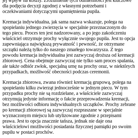
jej wpływ na koszty. Zrozumienie tych odmienności jest kluczowe
dla podjęcia decyzji zgodnej z własnymi potrzebami i
oczekiwaniami dotyczącymi upamiętnienia pupila.
Kremacja indywidualna, jak sama nazwa wskazuje, polega na
spopielaniu jednego zwierzęcia w specjalnie przeznaczonym do
tego piecu. Proces ten jest nadzorowany, a po jego zakończeniu
właściciel otrzymuje prochy wyłącznie swojego pupila. Jest to opcja
zapewniająca największą prywatność i pewność, że otrzymane
szczątki należą tylko do naszego zmarłego towarzysza. Z tego
powodu kremacja indywidualna jest zazwyczaj droższa od kremacji
zbiorowej. Cena obejmuje zazwyczaj nie tylko sam proces spalania,
ale także odbiór zwłok, specjalną urnę na prochy oraz, w niektórych
przypadkach, możliwość obecności podczas ceremonii.
Kremacja zbiorowa, zwana również kremacją grupową, polega na
spopielaniu kilku zwierząt jednocześnie w jednym piecu. W tym
przypadku prochy nie są rozdzielane, a właściciele zazwyczaj
otrzymują jedynie informację o fakcie przeprowadzenia kremacji,
bez możliwości odbioru indywidualnych szczątków. Prochy zebrane
po kremacji zbiorowej są zazwyczaj rozpraszane w specjalnie
wyznaczonym miejscu lub utylizowane zgodnie z przepisami
prawa. Jest to opcja znacznie tańsza, jednak nie daje ona
właścicielowi możliwości posiadania fizycznej pamiątki po swoim
pupilu w postaci prochów.