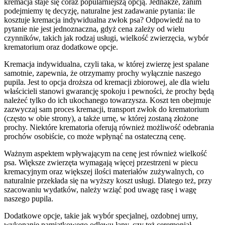
kremacja staje się coraz popularniejszą opcją. Jednakże, zanim
podejmiemy tę decyzję, naturalne jest zadawanie pytania: ile
kosztuje kremacja indywidualna zwłok psa? Odpowiedź na to
pytanie nie jest jednoznaczna, gdyż cena zależy od wielu
czynników, takich jak rodzaj usługi, wielkość zwierzęcia, wybór
krematorium oraz dodatkowe opcje.
Kremacja indywidualna, czyli taka, w której zwierzę jest spalane
samotnie, zapewnia, że otrzymamy prochy wyłącznie naszego
pupila. Jest to opcja droższa od kremacji zbiorowej, ale dla wielu
właścicieli stanowi gwarancję spokoju i pewności, że prochy będą
należeć tylko do ich ukochanego towarzysza. Koszt ten obejmuje
zazwyczaj sam proces kremacji, transport zwłok do krematorium
(często w obie strony), a także urnę, w której zostaną złożone
prochy. Niektóre krematoria oferują również możliwość odebrania
prochów osobiście, co może wpłynąć na ostateczną cenę.
Ważnym aspektem wpływającym na cenę jest również wielkość
psa. Większe zwierzęta wymagają więcej przestrzeni w piecu
kremacyjnym oraz większej ilości materiałów zużywalnych, co
naturalnie przekłada się na wyższy koszt usługi. Dlatego też, przy
szacowaniu wydatków, należy wziąć pod uwagę rasę i wagę
naszego pupila.
Dodatkowe opcje, takie jak wybór specjalnej, ozdobnej urny,
wykonanie pamiątkowego odlewu łapy, czy też ceremoniał