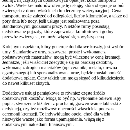
Jedną z najczęstszych dodatkowych opłat jest koszt transportu
zwłok. Wiele krematoriów oferuje tę usługę, która obejmuje odbiór
zwierzęcia z domu właściciela lub lecznicy weterynaryjnej. Cena
transportu może zależeć od odległości, liczby kilometrów, a także od
pory dnia lub nocy, jeśli usługa jest realizowana poza
standardowymi godzinami pracy. Niektóre firmy posiadają
dedykowane pojazdy, które zapewniają komfortowy i godny
przewóz zwierzęcia, co może wiązać się z wyższą ceną.
Kolejnym aspektem, który generuje dodatkowe koszty, jest wybór
urny. Standardowe urny, zazwyczaj proste i wykonane z
podstawowych materiałów, mogą być wliczone w cenę kremacji.
Jednakże, jeśli właściciel zdecyduje się na bardziej ozdobną,
wykonaną z drogich materiałów (np. ceramiki, metalu, drewna
egzotycznego) lub spersonalizowaną urnę, będzie musiał ponieść
dodatkową opłatę. Ceny takich urn mogą sięgać od kilkudziesięciu
do nawet kilkuset złotych.
Dodatkowe usługi pamiątkowe to również częste źródło
dodatkowych kosztów. Mogą to być np. wykonanie odlewu łapy
pupila, stworzenie biżuterii z prochami, grawerowanie tabliczki z
dedykacją, czy też możliwość obecności właściciela podczas
ceremonii kremacji. Te indywidualne opcje, choć dla wielu
niezwykle ważne jako forma upamiętnienia, wiążą się z
dodatkowymi nakładami finansowymi.