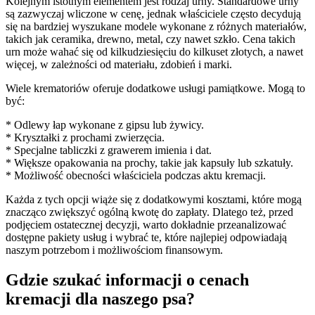
Kolejnym istotnym elementem jest rodzaj urny. Standardowe urny
są zazwyczaj wliczone w cenę, jednak właściciele często decydują
się na bardziej wyszukane modele wykonane z różnych materiałów,
takich jak ceramika, drewno, metal, czy nawet szkło. Cena takich
urn może wahać się od kilkudziesięciu do kilkuset złotych, a nawet
więcej, w zależności od materiału, zdobień i marki.
Wiele krematoriów oferuje dodatkowe usługi pamiątkowe. Mogą to
być:
* Odlewy łap wykonane z gipsu lub żywicy.
* Kryształki z prochami zwierzęcia.
* Specjalne tabliczki z grawerem imienia i dat.
* Większe opakowania na prochy, takie jak kapsuły lub szkatuły.
* Możliwość obecności właściciela podczas aktu kremacji.
Każda z tych opcji wiąże się z dodatkowymi kosztami, które mogą
znacząco zwiększyć ogólną kwotę do zapłaty. Dlatego też, przed
podjęciem ostatecznej decyzji, warto dokładnie przeanalizować
dostępne pakiety usług i wybrać te, które najlepiej odpowiadają
naszym potrzebom i możliwościom finansowym.
Gdzie szukać informacji o cenach
kremacji dla naszego psa?