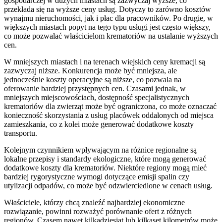
gospodarczej w dużych miastach są zazwyczaj wyższe, co
przekłada się na wyższe ceny usług. Dotyczy to zarówno kosztów
wynajmu nieruchomości, jak i płac dla pracowników. Po drugie, w
większych miastach popyt na tego typu usługi jest często większy,
co może pozwalać właścicielom krematoriów na ustalanie wyższych
cen.
W mniejszych miastach i na terenach wiejskich ceny kremacji są
zazwyczaj niższe. Konkurencja może być mniejsza, ale
jednocześnie koszty operacyjne są niższe, co pozwala na
oferowanie bardziej przystępnych cen. Czasami jednak, w
mniejszych miejscowościach, dostępność specjalistycznych
krematoriów dla zwierząt może być ograniczona, co może oznaczać
konieczność skorzystania z usług placówek oddalonych od miejsca
zamieszkania, co z kolei może generować dodatkowe koszty
transportu.
Kolejnym czynnikiem wpływającym na różnice regionalne są
lokalne przepisy i standardy ekologiczne, które mogą generować
dodatkowe koszty dla krematoriów. Niektóre regiony mogą mieć
bardziej rygorystyczne wymogi dotyczące emisji spalin czy
utylizacji odpadów, co może być odzwierciedlone w cenach usług.
Właściciele, którzy chcą znaleźć najbardziej ekonomiczne
rozwiązanie, powinni rozważyć porównanie ofert z różnych
regionów. Czasem nawet kilkadziesiąt lub kilkaset kilometrów może