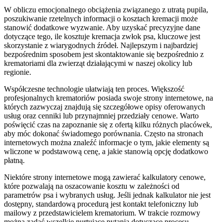
W obliczu emocjonalnego obciążenia związanego z utratą pupila,
poszukiwanie rzetelnych informacji o kosztach kremacji może
stanowić dodatkowe wyzwanie. Aby uzyskać precyzyjne dane
dotyczące tego, ile kosztuje kremacja zwłok psa, kluczowe jest
skorzystanie z wiarygodnych źródeł. Najlepszym i najbardziej
bezpośrednim sposobem jest skontaktowanie się bezpośrednio z
krematoriami dla zwierząt działającymi w naszej okolicy lub
regionie.
Współczesne technologie ułatwiają ten proces. Większość
profesjonalnych krematoriów posiada swoje strony internetowe, na
których zazwyczaj znajdują się szczegółowe opisy oferowanych
usług oraz cenniki lub przynajmniej przedziały cenowe. Warto
poświęcić czas na zapoznanie się z ofertą kilku różnych placówek,
aby móc dokonać świadomego porównania. Często na stronach
internetowych można znaleźć informacje o tym, jakie elementy są
wliczone w podstawową cenę, a jakie stanowią opcję dodatkowo
płatną.
Niektóre strony internetowe mogą zawierać kalkulatory cenowe,
które pozwalają na oszacowanie kosztu w zależności od
parametrów psa i wybranych usług. Jeśli jednak kalkulator nie jest
dostępny, standardową procedurą jest kontakt telefoniczny lub
mailowy z przedstawicielem krematorium. W trakcie rozmowy
można zadać wszelkie nurtujące pytania dotyczące procesu,