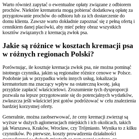
Warto również zapytać o ewentualne opłaty związane z odbiorem
prochów. Niektóre krematoria mogą pobierać dodatkową opłatę za
przygotowanie prochów do odbioru lub za ich dostarczenie do
domu klienta. Zawsze warto dokładnie zapoznać się z pełną ofertą i
cennikiem danej placówki, aby mieć pełny obraz wszystkich
kosztów związanych z kremacją zwłok psa.
Jakie są różnice w kosztach kremacji psa
w różnych regionach Polski?
Porównując, ile kosztuje kremacja zwłok psa, nie można pominąć
istotnego czynnika, jakim są regionalne różnice cenowe w Polsce.
Podobnie jak w przypadku wielu innych usług, lokalizacja
krematorium ma znaczący wpływ na ostateczną kwotę, jaką
przyjdzie zapłacić właścicielowi. Zrozumienie tych dysproporcji
pozwala na lepsze przygotowanie się do potencjalnych wydatków,
zwłaszcza jeśli właściciel jest gotów podróżować w celu znalezienia
bardziej korzystnej oferty.
Generalnie, można zaobserwować, że ceny kremacji zwierząt są
wyższe w dużych aglomeracjach miejskich i ich okolicach, takich
jak Warszawa, Kraków, Wrocław, czy Trójmiasto. Wynika to z kilku
czynników. Po pierwsze, koszty prowadzenia działalności