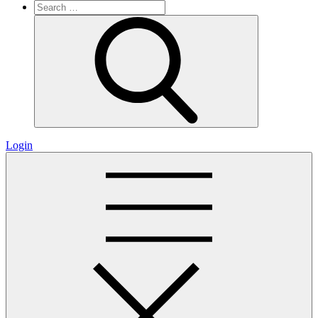
Search
for:
Search
Login