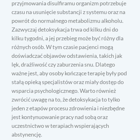
przyjmowania disulfiramu organizm potrzebuje
czasu na usunięcie substancji z systemu oraz na
powrót do normalnego metabolizmu alkoholu.
Zazwyczaj detoksykacja trwa od kilku dni do
kilku tygodni, a jej przebieg może być różny dla
różnych osób. W tym czasie pacjenci mogą
doświadczać objawów odstawienia, takich jak
lęk, drażliwość czy zaburzenia snu. Dlatego
ważne jest, aby osoby kończące terapię były pod
stałą opieką specjalistów oraz miały dostęp do
wsparcia psychologicznego. Warto również
zwrócić uwagę na to, że detoksykacja to tylko
jeden z etapów procesu zdrowienia i niezbędne
jest kontynuowanie pracy nad sobą oraz
uczestnictwo w terapiach wspierających
abstynencję.