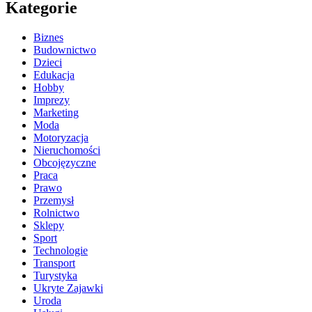
Kategorie
Biznes
Budownictwo
Dzieci
Edukacja
Hobby
Imprezy
Marketing
Moda
Motoryzacja
Nieruchomości
Obcojęzyczne
Praca
Prawo
Przemysł
Rolnictwo
Sklepy
Sport
Technologie
Transport
Turystyka
Ukryte Zajawki
Uroda