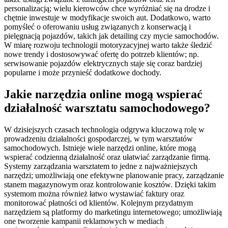
personalizacją; wielu kierowców chce wyróżniać się na drodze i
chętnie inwestuje w modyfikacje swoich aut. Dodatkowo, warto
pomyśleć o oferowaniu usług związanych z konserwacją i
pielęgnacją pojazdów, takich jak detailing czy mycie samochodów.
W miarę rozwoju technologii motoryzacyjnej warto także śledzić
nowe trendy i dostosowywać ofertę do potrzeb klientów; np.
serwisowanie pojazdów elektrycznych staje się coraz bardziej
popularne i może przynieść dodatkowe dochody.
Jakie narzędzia online mogą wspierać
działalność warsztatu samochodowego?
W dzisiejszych czasach technologia odgrywa kluczową rolę w
prowadzeniu działalności gospodarczej, w tym warsztatów
samochodowych. Istnieje wiele narzędzi online, które mogą
wspierać codzienną działalność oraz ułatwiać zarządzanie firmą.
Systemy zarządzania warsztatem to jedne z najważniejszych
narzędzi; umożliwiają one efektywne planowanie pracy, zarządzanie
stanem magazynowym oraz kontrolowanie kosztów. Dzięki takim
systemom można również łatwo wystawiać faktury oraz
monitorować płatności od klientów. Kolejnym przydatnym
narzędziem są platformy do marketingu internetowego; umożliwiają
one tworzenie kampanii reklamowych w mediach