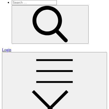
Search
for:
Search
Login