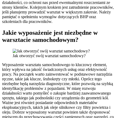
działalności, co ochroni nas przed ewentualnymi roszczeniami ze
strony klientów. Kolejnym krokiem jest zatrudnienie pracowników,
jeśli planujemy prowadzić warsztat w większym zakresie. Należy
pamiętać o spełnieniu wymogów dotyczących BHP oraz
szkoleniach dla pracowników.
Jakie wyposażenie jest niezbędne w
warsztacie samochodowym?
Jak otworzyć swój warsztat samochodowy?
Wyposażenie warsztatu samochodowego to kluczowy element,
który wpływa na jakość świadczonych usług oraz efektywność
pracy. Na początek warto zainwestować w podstawowe narzędzia
ręczne, takie jak klucze, śrubokręty czy młotki. Oprócz tego
niezbędne będą narzędzia diagnostyczne, które pozwolą na szybką
identyfikację problemów z pojazdami. W miarę rozwoju
działalności warto pomyśleć o zakupie bardziej zaawansowanego
sprzętu, takiego jak podnośniki czy urządzenia do geometrii kół.
Ważne jest również posiadanie odpowiednich materiałów
eksploatacyjnych, takich jak oleje silnikowe czy filtry powietrza i
oleju. Dobrze wyposażony warsztat powinien także dysponować
miejscem do przechowywania części zamiennych oraz narzędzi, co