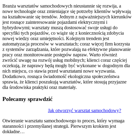
Branża warsztatów samochodowych nieustannie się rozwija, a
nowe technologie oraz zmieniające się potrzeby klientów wpływają
na kształtowanie się trendów. Jednym z najważniejszych kierunków
jest rosnące zainteresowanie pojazdami elektrycznymi i
hybrydowymi; warsztaty muszą dostosować swoje usługi do
specyfiki tych pojazdów, co wiąże się z koniecznością zdobycia
nowej wiedzy oraz umiejętności. Kolejnym trendem jest
automatyzacja procesów w warsztatach; coraz więcej firm korzysta
z systemów zarządzania, które pozwalają na efektywne planowanie
pracy oraz monitorowanie postępów napraw. Warto również
zwrócić uwagę na rozwój usług mobilnych; klienci coraz częściej
oczekują, że naprawy będą mogły być wykonane w dogodnym dla
nich miejscu, co stawia przed warsztatami nowe wyzwania.
Dodatkowo, rosnąca świadomość ekologiczna społeczeństwa
sprawia, że klienci poszukują warsztatów, które stosują przyjazne
dla środowiska praktyki oraz materiały.
Polecamy sprawdzić
Nawigacja
Jak otworzyć warsztat samochodowy?
wpisu
Otwieranie warsztatu samochodowego to proces, który wymaga
staranności i przemyślanej strategii. Pierwszym krokiem jest
dokładne…