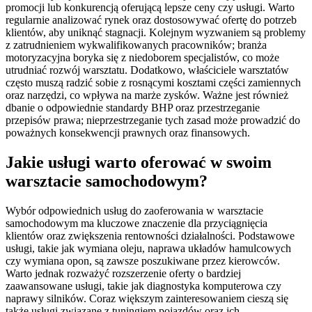
promocji lub konkurencją oferującą lepsze ceny czy usługi. Warto
regularnie analizować rynek oraz dostosowywać ofertę do potrzeb
klientów, aby uniknąć stagnacji. Kolejnym wyzwaniem są problemy
z zatrudnieniem wykwalifikowanych pracowników; branża
motoryzacyjna boryka się z niedoborem specjalistów, co może
utrudniać rozwój warsztatu. Dodatkowo, właściciele warsztatów
często muszą radzić sobie z rosnącymi kosztami części zamiennych
oraz narzędzi, co wpływa na marże zysków. Ważne jest również
dbanie o odpowiednie standardy BHP oraz przestrzeganie
przepisów prawa; nieprzestrzeganie tych zasad może prowadzić do
poważnych konsekwencji prawnych oraz finansowych.
Jakie usługi warto oferować w swoim
warsztacie samochodowym?
Wybór odpowiednich usług do zaoferowania w warsztacie
samochodowym ma kluczowe znaczenie dla przyciągnięcia
klientów oraz zwiększenia rentowności działalności. Podstawowe
usługi, takie jak wymiana oleju, naprawa układów hamulcowych
czy wymiana opon, są zawsze poszukiwane przez kierowców.
Warto jednak rozważyć rozszerzenie oferty o bardziej
zaawansowane usługi, takie jak diagnostyka komputerowa czy
naprawy silników. Coraz większym zainteresowaniem cieszą się
także usługi związane z tuningiem pojazdów oraz ich