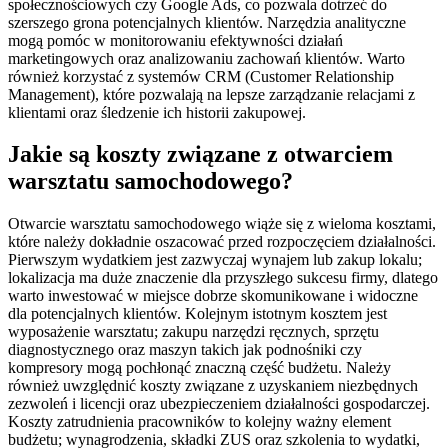
społecznościowych czy Google Ads, co pozwala dotrzeć do
szerszego grona potencjalnych klientów. Narzędzia analityczne
mogą pomóc w monitorowaniu efektywności działań
marketingowych oraz analizowaniu zachowań klientów. Warto
również korzystać z systemów CRM (Customer Relationship
Management), które pozwalają na lepsze zarządzanie relacjami z
klientami oraz śledzenie ich historii zakupowej.
Jakie są koszty związane z otwarciem
warsztatu samochodowego?
Otwarcie warsztatu samochodowego wiąże się z wieloma kosztami,
które należy dokładnie oszacować przed rozpoczęciem działalności.
Pierwszym wydatkiem jest zazwyczaj wynajem lub zakup lokalu;
lokalizacja ma duże znaczenie dla przyszłego sukcesu firmy, dlatego
warto inwestować w miejsce dobrze skomunikowane i widoczne
dla potencjalnych klientów. Kolejnym istotnym kosztem jest
wyposażenie warsztatu; zakupu narzędzi ręcznych, sprzętu
diagnostycznego oraz maszyn takich jak podnośniki czy
kompresory mogą pochłonąć znaczną część budżetu. Należy
również uwzględnić koszty związane z uzyskaniem niezbędnych
zezwoleń i licencji oraz ubezpieczeniem działalności gospodarczej.
Koszty zatrudnienia pracowników to kolejny ważny element
budżetu; wynagrodzenia, składki ZUS oraz szkolenia to wydatki,