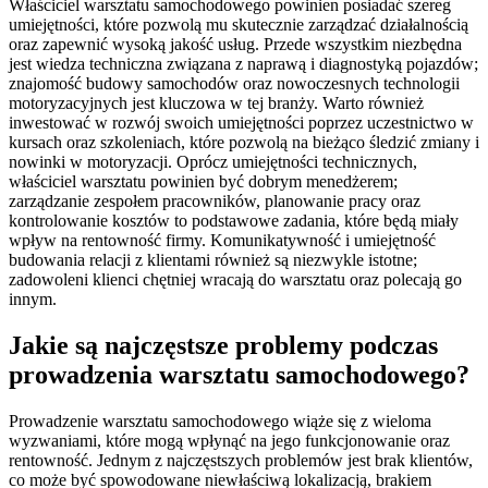
Właściciel warsztatu samochodowego powinien posiadać szereg
umiejętności, które pozwolą mu skutecznie zarządzać działalnością
oraz zapewnić wysoką jakość usług. Przede wszystkim niezbędna
jest wiedza techniczna związana z naprawą i diagnostyką pojazdów;
znajomość budowy samochodów oraz nowoczesnych technologii
motoryzacyjnych jest kluczowa w tej branży. Warto również
inwestować w rozwój swoich umiejętności poprzez uczestnictwo w
kursach oraz szkoleniach, które pozwolą na bieżąco śledzić zmiany i
nowinki w motoryzacji. Oprócz umiejętności technicznych,
właściciel warsztatu powinien być dobrym menedżerem;
zarządzanie zespołem pracowników, planowanie pracy oraz
kontrolowanie kosztów to podstawowe zadania, które będą miały
wpływ na rentowność firmy. Komunikatywność i umiejętność
budowania relacji z klientami również są niezwykle istotne;
zadowoleni klienci chętniej wracają do warsztatu oraz polecają go
innym.
Jakie są najczęstsze problemy podczas
prowadzenia warsztatu samochodowego?
Prowadzenie warsztatu samochodowego wiąże się z wieloma
wyzwaniami, które mogą wpłynąć na jego funkcjonowanie oraz
rentowność. Jednym z najczęstszych problemów jest brak klientów,
co może być spowodowane niewłaściwą lokalizacją, brakiem