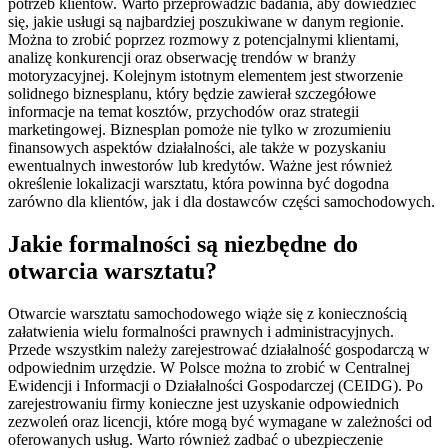
potrzeb klientów. Warto przeprowadzić badania, aby dowiedzieć
się, jakie usługi są najbardziej poszukiwane w danym regionie.
Można to zrobić poprzez rozmowy z potencjalnymi klientami,
analizę konkurencji oraz obserwację trendów w branży
motoryzacyjnej. Kolejnym istotnym elementem jest stworzenie
solidnego biznesplanu, który będzie zawierał szczegółowe
informacje na temat kosztów, przychodów oraz strategii
marketingowej. Biznesplan pomoże nie tylko w zrozumieniu
finansowych aspektów działalności, ale także w pozyskaniu
ewentualnych inwestorów lub kredytów. Ważne jest również
określenie lokalizacji warsztatu, która powinna być dogodna
zarówno dla klientów, jak i dla dostawców części samochodowych.
Jakie formalności są niezbędne do
otwarcia warsztatu?
Otwarcie warsztatu samochodowego wiąże się z koniecznością
załatwienia wielu formalności prawnych i administracyjnych.
Przede wszystkim należy zarejestrować działalność gospodarczą w
odpowiednim urzędzie. W Polsce można to zrobić w Centralnej
Ewidencji i Informacji o Działalności Gospodarczej (CEIDG). Po
zarejestrowaniu firmy konieczne jest uzyskanie odpowiednich
zezwoleń oraz licencji, które mogą być wymagane w zależności od
oferowanych usług. Warto również zadbać o ubezpieczenie