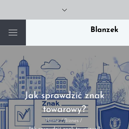
Skip
to
content
Blanzek
Jak sprawdzić znak
towarowy?
Home
Biznes