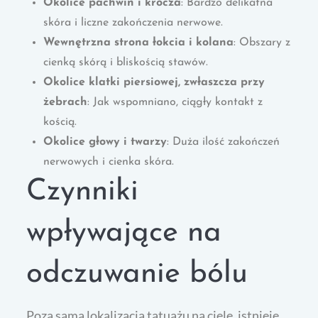
Okolice pachwin i krocza
: Bardzo delikatna
skóra i liczne zakończenia nerwowe.
Wewnętrzna strona łokcia i kolana
: Obszary z
cienką skórą i bliskością stawów.
Okolice klatki piersiowej, zwłaszcza przy
żebrach
: Jak wspomniano, ciągły kontakt z
kością.
Okolice głowy i twarzy
: Duża ilość zakończeń
nerwowych i cienka skóra.
Czynniki
wpływające na
odczuwanie bólu
Poza samą lokalizacją tatuażu na ciele, istnieje