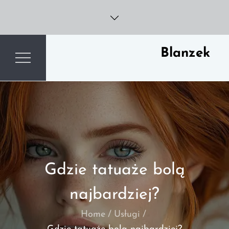
Skip
to
content
Blanzek
Gdzie tatuaże bolą
najbardziej?
Home
Usługi