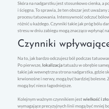
Skóra na nadgarstku jest stosunkowo cienka, a po
i ścięgna. To sprawia, że ten obszar jest uważany
procesu tatuowania. Intensywność odczuć bólowy
różnić u każdego. Czynniki takie jak próg bólu da
stresu w dniu zabiegu mogą znacząco wpłynąć na
Czynniki wpływając
Na to, jak bardzo odczujesz ból podczas tatuow
Po pierwsze,
lokalizacja
tatuażu w obrębie samego
takie jak wewnętrzna strona nadgarstka, gdzie sk
krwionośne i nerwy, mogą być bardziej bolesne. Z
mogą być nieco łagodniejsze.
Kolejnym ważnym czynnikiem jest
wielkość i zł
wymagające precyzyjnych linii mogą być mniej b