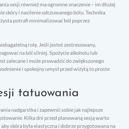
wania sesji również ma ogromne znaczenie – im dłużej
e skóry i nasilenie odczuwanego bólu. Technika
ażysta potrafi minimalizować ból poprzez
iebagatelną rolę. Jeśli jesteś zestresowany,
gować na ból silniej. Spożycie alkoholu lub
est zalecane i może prowadzić do zwiększonego
odnienie i spokojny umysł przed wizytą to proste
sji tatuowania
ia nadgarstka i zapewnić sobie jak najlepsze
otowanie. Kilka dni przed planowaną sesją warto
 aby skóra była elastyczna i dobrze przygotowana na