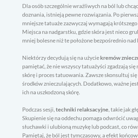
Dla osób szczególnie wrażliwych na ból lub chc
doznania, istnieją pewne rozwiązania. Po pierw
mniejsze tatuaże zazwyczaj wymagają krótszego cz
Miejsca na nadgarstku, gdzie skóra jest nieco gru
mniej bolesne niż te położone bezpośrednio nad 
Niektórzy decydują się na użycie
kremów zniecz
pamiętać, że nie wszyscy tatuażyści zgadzają si
skórę i proces tatuowania. Zawsze skonsultuj si
środków znieczulających. Dodatkowo, ważne jest, 
ich na uszkodzoną skórę.
Podczas sesji,
techniki relaksacyjne
, takie jak 
Skupienie się na oddechu pomaga odwrócić uwagę 
słuchawki i ulubioną muzykę lub podcast, co ró
Pamiętaj, że ból jest tymczasowy, a efekt końcow