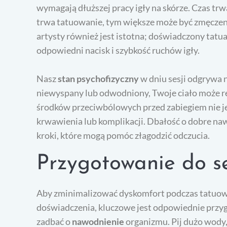
wymagają dłuższej pracy igły na skórze. Czas tr
trwa tatuowanie, tym większe może być zmęczeni
artysty również jest istotna; doświadczony tatu
odpowiedni nacisk i szybkość ruchów igły.
Nasz
stan psychofizyczny
w dniu sesji odgrywa n
niewyspany lub odwodniony, Twoje ciało może rea
środków przeciwbólowych przed zabiegiem nie j
krwawienia lub komplikacji. Dbałość o dobre naw
kroki, które mogą pomóc złagodzić odczucia.
Przygotowanie do se
Aby zminimalizować dyskomfort podczas tatuowan
doświadczenia, kluczowe jest odpowiednie przyg
zadbać o
nawodnienie
organizmu. Pij dużo wody,