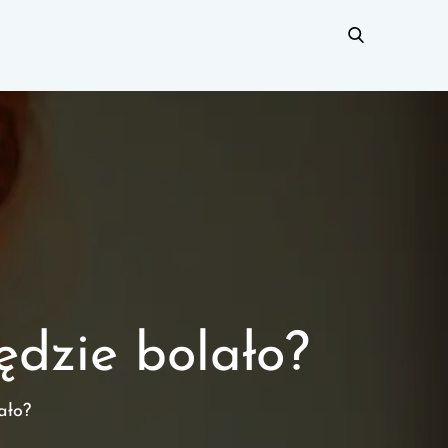
ędzie bolało?
ało?