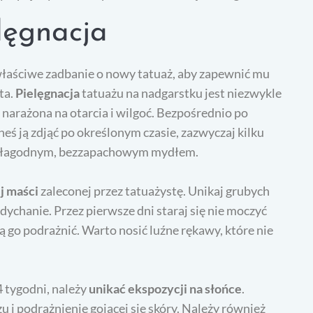
elęgnacja
 właściwe zadbanie o nowy tatuaż, aby zapewnić mu
ta.
Pielęgnacja
tatuażu na nadgarstku jest niezwykle
 narażona na otarcia i wilgoć. Bezpośrednio po
neś ją zdjąć po określonym czasie, zazwyczaj kilku
ą i łagodnym, bezzapachowym mydłem.
j maści
zaleconej przez tatuażystę. Unikaj grubych
ychanie. Przez pierwsze dni staraj się nie moczyć
ą go podrażnić. Warto nosić luźne rękawy, które nie
4 tygodni, należy
unikać ekspozycji na słońce
.
i podrażnienie gojącej się skóry. Należy również