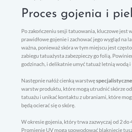
Proces gojenia i pi
Po zakończeniu sesji tatuowania, kluczowe jest
prawidłowe gojenie i zachować jego wygląd na la
ważna, ponieważ skóra w tym miejscu jest często
zabiegu tatuażysta zabezpieczy go folią. Powinie
godzinach, i delikatnie umyć tatuaż letnią wod
Następnie nałóż cienką warstwę
specjalistyczne
warstw produktu, które mogą utrudnić skórze odd
tatuażu i unikać kontaktu z ubraniami, które mog
będą ocierać się o skórę.
W okresie gojenia, który trwa zazwyczaj od 2 do 
Promienie UV mogą spowodować blaknięcie tuszu 