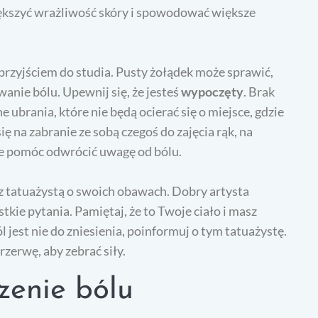
większyć wrażliwość skóry i spowodować większe
przyjściem do studia. Pusty żołądek może sprawić,
wanie bólu. Upewnij się, że jesteś
wypoczęty
. Brak
e ubrania, które nie będą ocierać się o miejsce, gdzie
 na zabranie ze sobą czegoś do zajęcia rąk, na
że pomóc odwrócić uwagę od bólu.
z tatuażystą o swoich obawach. Dobry artysta
tkie pytania. Pamiętaj, że to Twoje ciało i masz
l jest nie do zniesienia, poinformuj o tym tatuażystę.
zerwę, aby zebrać siły.
zenie bólu