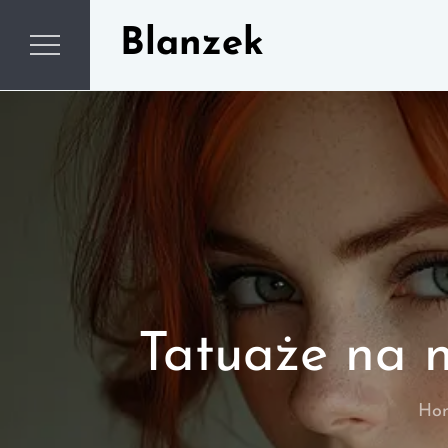
Skip
Blanzek
to
content
Tatuaże na n
Ho