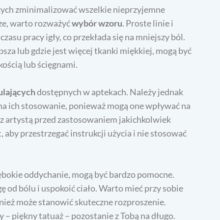
ących zminimalizować wszelkie nieprzyjemne
sze, warto rozważyć
wybór wzoru
. Proste linie i
asu pracy igły, co przekłada się na mniejszy ból.
bsza lub gdzie jest więcej tkanki miękkiej, mogą być
kością lub ścięgnami.
ulających
dostępnych w aptekach. Należy jednak
ę na ich stosowanie, ponieważ mogą one wpływać na
ę z artystą przed zastosowaniem jakichkolwiek
aby przestrzegać instrukcji użycia i nie stosować
głębokie oddychanie, mogą być bardzo pomocne.
od bólu i uspokoić ciało. Warto mieć przy sobie
wnież może stanowić skuteczne rozproszenie.
y – piękny tatuaż – pozostanie z Tobą na długo.