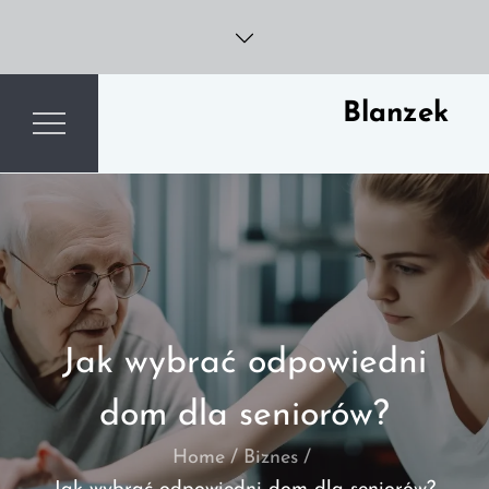
Skip
to
content
Blanzek
Jak wybrać odpowiedni
dom dla seniorów?
Home
Biznes