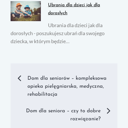
Ubrania dla dzieci jak dla
dorosłych
Ubrania dla dzieci jak dla
dorosłych - poszukujesz ubrań dla swojego
dziecka, w którym będzie…
Nawigacja
Dom dla seniorów – kompleksowa
opieka pielęgniarska, medyczna,
wpisu
rehabilitacja
Dom dla seniora – czy to dobre
rozwiązanie?