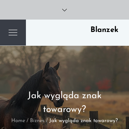
Skip
to
content
Blanzek
Jak wygląda znak
towarowy?
Home
Biznes
Jak wygląda znak towarowy?