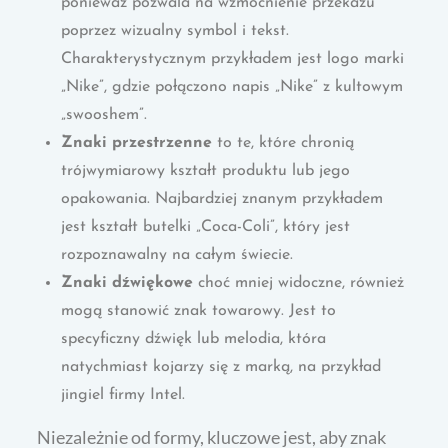
ponieważ pozwala na wzmocnienie przekazu
poprzez wizualny symbol i tekst.
Charakterystycznym przykładem jest logo marki
„Nike”, gdzie połączono napis „Nike” z kultowym
„swooshem”.
Znaki przestrzenne
to te, które chronią
trójwymiarowy kształt produktu lub jego
opakowania. Najbardziej znanym przykładem
jest kształt butelki „Coca-Coli”, który jest
rozpoznawalny na całym świecie.
Znaki dźwiękowe
choć mniej widoczne, również
mogą stanowić znak towarowy. Jest to
specyficzny dźwięk lub melodia, która
natychmiast kojarzy się z marką, na przykład
jingiel firmy Intel.
Niezależnie od formy, kluczowe jest, aby znak