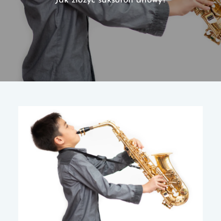
Jak złożyć saksofon altowy?