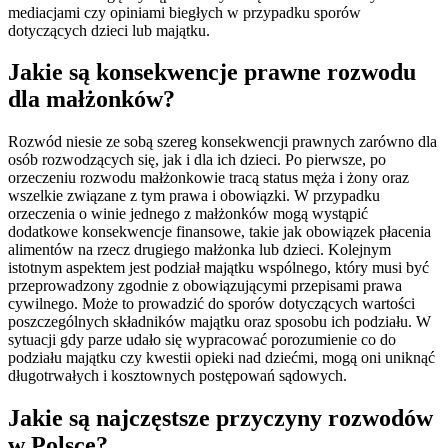
mediacjami czy opiniami biegłych w przypadku sporów
dotyczących dzieci lub majątku.
Jakie są konsekwencje prawne rozwodu
dla małżonków?
Rozwód niesie ze sobą szereg konsekwencji prawnych zarówno dla
osób rozwodzących się, jak i dla ich dzieci. Po pierwsze, po
orzeczeniu rozwodu małżonkowie tracą status męża i żony oraz
wszelkie związane z tym prawa i obowiązki. W przypadku
orzeczenia o winie jednego z małżonków mogą wystąpić
dodatkowe konsekwencje finansowe, takie jak obowiązek płacenia
alimentów na rzecz drugiego małżonka lub dzieci. Kolejnym
istotnym aspektem jest podział majątku wspólnego, który musi być
przeprowadzony zgodnie z obowiązującymi przepisami prawa
cywilnego. Może to prowadzić do sporów dotyczących wartości
poszczególnych składników majątku oraz sposobu ich podziału. W
sytuacji gdy parze udało się wypracować porozumienie co do
podziału majątku czy kwestii opieki nad dziećmi, mogą oni uniknąć
długotrwałych i kosztownych postępowań sądowych.
Jakie są najczęstsze przyczyny rozwodów
w Polsce?