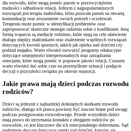
dla rozwodu, które mogą pomóc parom w przezwyciężeniu
trudności i odbudowie relacji. Jednym z najpopularniejszych
rozwiązań jest terapia małżeńska, która pozwala parom na otwartą
komunikację oraz zrozumienie swoich potrzeb i oczekiwań.
Terapeuta może pomóc w identyfikacji problemów oraz
zaproponować skuteczne strategie radzenia sobie z konfliktami. Inną
formą wsparcia są mediacje rodzinne, które mają na celu ułatwienie
dialogu między małżonkami oraz znalezienie wspólnych rozwiązań
dotyczących kwestii spornych, takich jak opieka nad dziećmi czy
podział majątku. Warto również rozważyć programy edukacyjne
dotyczące umiejętności interpersonalnych oraz zarządzania
emocjami, które mogą pomóc w poprawie jakości relacji. Czasami
warto również dać sobie czas na przemyślenie sytuacji i podjęcie
decyzji o przyszłości związku po okresie separacji.
Jakie prawa mają dzieci podczas rozwodu
rodziców?
Dzieci są jednymi z najbardziej dotkniętych skutkami rozwodu
rodziców, dlatego ich prawa powinny być zawsze brane pod uwagę
podczas postępowania rozwodowego. Przede wszystkim dzieci
mają prawo do utrzymania kontaktu z obojgiem rodziców po
rozwodzie, co jest kluczowe dla ich emocjonalnego dobrostanu. Sąd
podejmuje decyzje dotyczące opieki nad dziećmi, kierując się