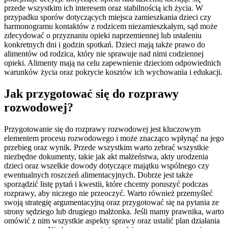
przede wszystkim ich interesem oraz stabilnością ich życia. W
przypadku sporów dotyczących miejsca zamieszkania dzieci czy
harmonogramu kontaktów z rodzicem niezamieszkałym, sąd może
zdecydować o przyznaniu opieki naprzemiennej lub ustaleniu
konkretnych dni i godzin spotkań. Dzieci mają także prawo do
alimentów od rodzica, który nie sprawuje nad nimi codziennej
opieki. Alimenty mają na celu zapewnienie dzieciom odpowiednich
warunków życia oraz pokrycie kosztów ich wychowania i edukacji.
Jak przygotować się do rozprawy
rozwodowej?
Przygotowanie się do rozprawy rozwodowej jest kluczowym
elementem procesu rozwodowego i może znacząco wpłynąć na jego
przebieg oraz wynik. Przede wszystkim warto zebrać wszystkie
niezbędne dokumenty, takie jak akt małżeństwa, akty urodzenia
dzieci oraz wszelkie dowody dotyczące majątku wspólnego czy
ewentualnych roszczeń alimentacyjnych. Dobrze jest także
sporządzić listę pytań i kwestii, które chcemy poruszyć podczas
rozprawy, aby niczego nie przeoczyć. Warto również przemyśleć
swoją strategię argumentacyjną oraz przygotować się na pytania ze
strony sędziego lub drugiego małżonka. Jeśli mamy prawnika, warto
omówić z nim wszystkie aspekty sprawy oraz ustalić plan działania