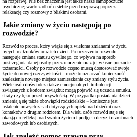
na rozprawę. Nie bez znaczenia jest także nasze samopoczucie
psychiczne; warto zadbać o siebie przed rozprawą poprzez
relaksację czy rozmowy z bliskimi osobami.
Jakie zmiany w życiu następują po
rozwodzie?
Rozwód to proces, który wiąże się z wieloma zmianami w życiu
byłych małżonków oraz ich dzieci. Po orzeczeniu rozwodu
następuje zmiana statusu cywilnego, co wpływa na sposób
postrzegania danej osoby przez otoczenie oraz jej własne poczucie
tożsamości. Osoby po rozwodzie często muszą dostosować swoje
życie do nowej rzeczywistości – może to oznaczać konieczność
znalezienia nowego miejsca zamieszkania czy zmiany stylu życia.
Wiele osób doświadcza także emocjonalnych turbulencji
związanych z końcem związku; mogą pojawić się uczucia smutku,
straty czy lęku przed przyszłością. W przypadku posiadania dzieci
zmieniają się także obowiązki rodzicielskie – konieczne jest
ustalenie nowych zasad dotyczących opieki nad dziećmi oraz
kontaktów z drugim rodzicem. Dla wielu osób rozwód staje się
okazją do refleksji nad swoim życiem i podjęcia decyzji o zmianach
zawodowych lub osobistych.
Jak znaleźć pomoc prawną przy