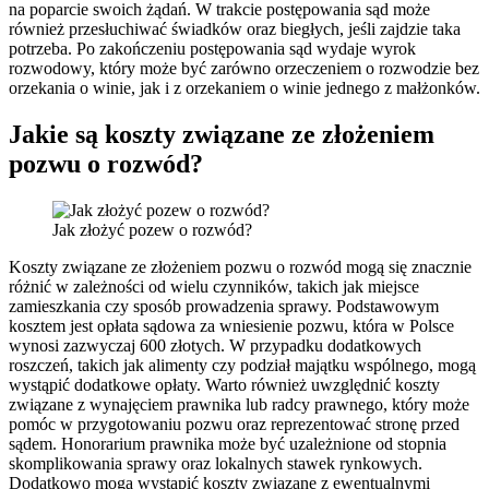
na poparcie swoich żądań. W trakcie postępowania sąd może
również przesłuchiwać świadków oraz biegłych, jeśli zajdzie taka
potrzeba. Po zakończeniu postępowania sąd wydaje wyrok
rozwodowy, który może być zarówno orzeczeniem o rozwodzie bez
orzekania o winie, jak i z orzekaniem o winie jednego z małżonków.
Jakie są koszty związane ze złożeniem
pozwu o rozwód?
Jak złożyć pozew o rozwód?
Koszty związane ze złożeniem pozwu o rozwód mogą się znacznie
różnić w zależności od wielu czynników, takich jak miejsce
zamieszkania czy sposób prowadzenia sprawy. Podstawowym
kosztem jest opłata sądowa za wniesienie pozwu, która w Polsce
wynosi zazwyczaj 600 złotych. W przypadku dodatkowych
roszczeń, takich jak alimenty czy podział majątku wspólnego, mogą
wystąpić dodatkowe opłaty. Warto również uwzględnić koszty
związane z wynajęciem prawnika lub radcy prawnego, który może
pomóc w przygotowaniu pozwu oraz reprezentować stronę przed
sądem. Honorarium prawnika może być uzależnione od stopnia
skomplikowania sprawy oraz lokalnych stawek rynkowych.
Dodatkowo mogą wystąpić koszty związane z ewentualnymi