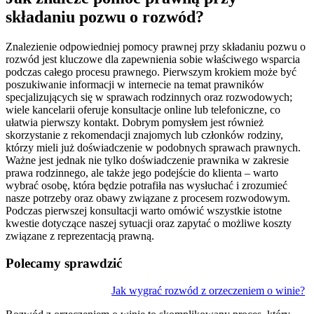
składaniu pozwu o rozwód?
Znalezienie odpowiedniej pomocy prawnej przy składaniu pozwu o
rozwód jest kluczowe dla zapewnienia sobie właściwego wsparcia
podczas całego procesu prawnego. Pierwszym krokiem może być
poszukiwanie informacji w internecie na temat prawników
specjalizujących się w sprawach rodzinnych oraz rozwodowych;
wiele kancelarii oferuje konsultacje online lub telefoniczne, co
ułatwia pierwszy kontakt. Dobrym pomysłem jest również
skorzystanie z rekomendacji znajomych lub członków rodziny,
którzy mieli już doświadczenie w podobnych sprawach prawnych.
Ważne jest jednak nie tylko doświadczenie prawnika w zakresie
prawa rodzinnego, ale także jego podejście do klienta – warto
wybrać osobę, która będzie potrafiła nas wysłuchać i zrozumieć
nasze potrzeby oraz obawy związane z procesem rozwodowym.
Podczas pierwszej konsultacji warto omówić wszystkie istotne
kwestie dotyczące naszej sytuacji oraz zapytać o możliwe koszty
związane z reprezentacją prawną.
Polecamy sprawdzić
Nawigacja
Jak wygrać rozwód z orzeczeniem o winie?
wpisu