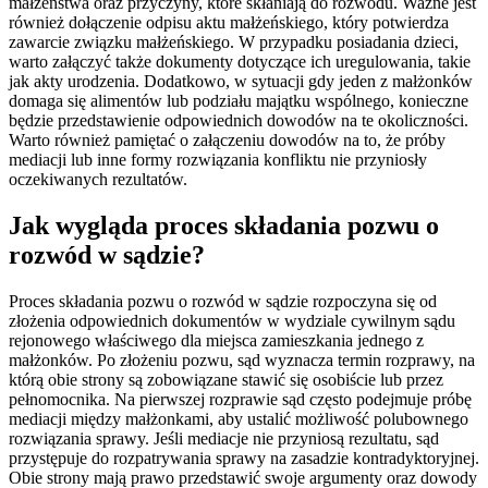
małżeństwa oraz przyczyny, które skłaniają do rozwodu. Ważne jest
również dołączenie odpisu aktu małżeńskiego, który potwierdza
zawarcie związku małżeńskiego. W przypadku posiadania dzieci,
warto załączyć także dokumenty dotyczące ich uregulowania, takie
jak akty urodzenia. Dodatkowo, w sytuacji gdy jeden z małżonków
domaga się alimentów lub podziału majątku wspólnego, konieczne
będzie przedstawienie odpowiednich dowodów na te okoliczności.
Warto również pamiętać o załączeniu dowodów na to, że próby
mediacji lub inne formy rozwiązania konfliktu nie przyniosły
oczekiwanych rezultatów.
Jak wygląda proces składania pozwu o
rozwód w sądzie?
Proces składania pozwu o rozwód w sądzie rozpoczyna się od
złożenia odpowiednich dokumentów w wydziale cywilnym sądu
rejonowego właściwego dla miejsca zamieszkania jednego z
małżonków. Po złożeniu pozwu, sąd wyznacza termin rozprawy, na
którą obie strony są zobowiązane stawić się osobiście lub przez
pełnomocnika. Na pierwszej rozprawie sąd często podejmuje próbę
mediacji między małżonkami, aby ustalić możliwość polubownego
rozwiązania sprawy. Jeśli mediacje nie przyniosą rezultatu, sąd
przystępuje do rozpatrywania sprawy na zasadzie kontradyktoryjnej.
Obie strony mają prawo przedstawić swoje argumenty oraz dowody