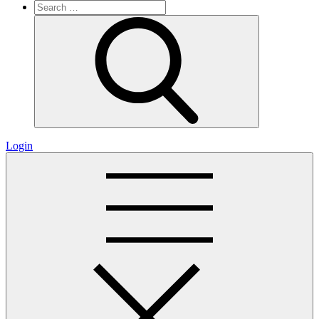
Search
for:
Search
Login