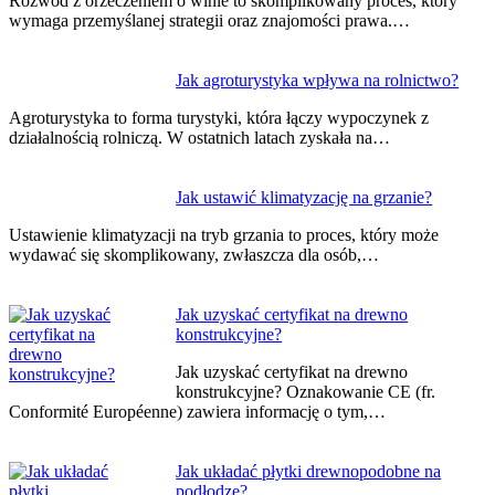
Rozwód z orzeczeniem o winie to skomplikowany proces, który
wymaga przemyślanej strategii oraz znajomości prawa.…
Jak agroturystyka wpływa na rolnictwo?
Agroturystyka to forma turystyki, która łączy wypoczynek z
działalnością rolniczą. W ostatnich latach zyskała na…
Jak ustawić klimatyzację na grzanie?
Ustawienie klimatyzacji na tryb grzania to proces, który może
wydawać się skomplikowany, zwłaszcza dla osób,…
Jak uzyskać certyfikat na drewno
konstrukcyjne?
Jak uzyskać certyfikat na drewno
konstrukcyjne? Oznakowanie CE (fr.
Conformité Européenne) zawiera informację o tym,…
Jak układać płytki drewnopodobne na
podłodze?