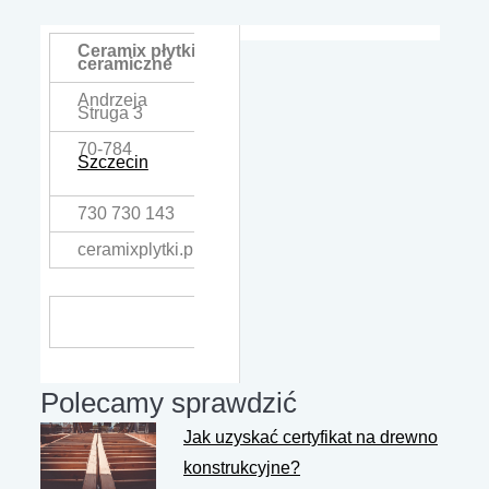
Ceramix płytki
ceramiczne
Andrzeja
Struga 3
70-784
Szczecin
730 730 143
ceramixplytki.pl
Polecamy sprawdzić
Jak uzyskać certyfikat na drewno
konstrukcyjne?