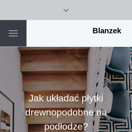
Skip
to
content
Blanzek
Jak układać płytki
drewnopodobne na
podłodze?