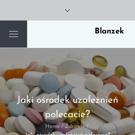
Skip
to
content
Blanzek
Jaki ośrodek uzależnień
polecacie?
Home
Zdrowie