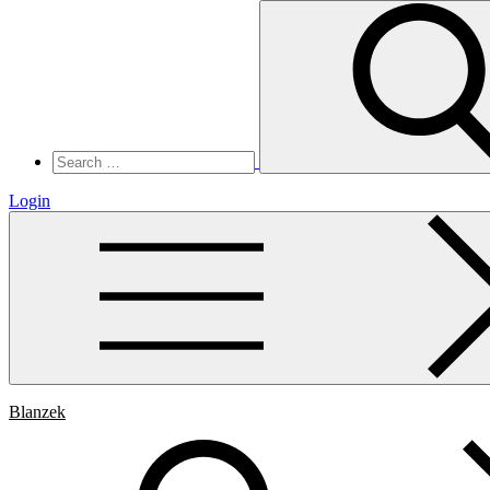
Search
for:
Login
Blanzek