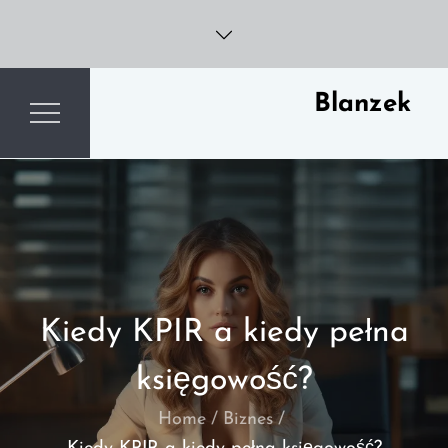
Skip
to
content
Blanzek
Kiedy KPIR a kiedy pełna
księgowość?
Home
Biznes