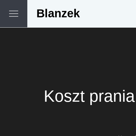
Skip
Blanzek
to
content
Koszt prania