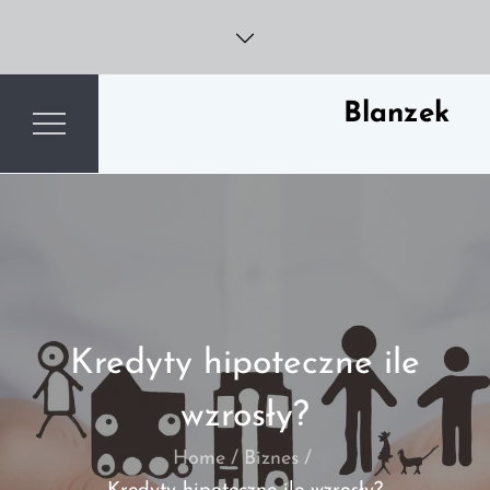
Skip
to
content
Blanzek
Kredyty hipoteczne ile
wzrosły?
Home
Biznes