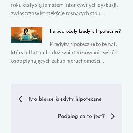
roku stały się tematem intensywnych dyskusji,
zwłaszcza w kontekście rosnących stóp…
Ile podrożały kredyty hipoteczne?
Kredyty hipoteczne to temat,
który od lat budzi duże zainteresowanie wśród
osób planujących zakup nieruchomości.…
Nawigacja
Kto bierze kredyty hipoteczne
wpisu
Podolog co to jest?