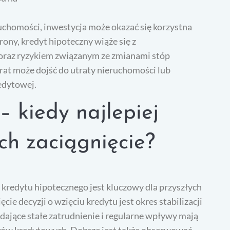
chomości, inwestycja może okazać się korzystna
rony, kredyt hipoteczny wiąże się z
az ryzykiem związanym ze zmianami stóp
rat może dojść do utraty nieruchomości lub
edytowej.
– kiedy najlepiej
ch zaciągnięcie?
redytu hipotecznego jest kluczowy dla przyszłych
ie decyzji o wzięciu kredytu jest okres stabilizacji
ające stałe zatrudnienie i regularne wpływy mają
ków kredytowych. Dobrze jest także obserwować