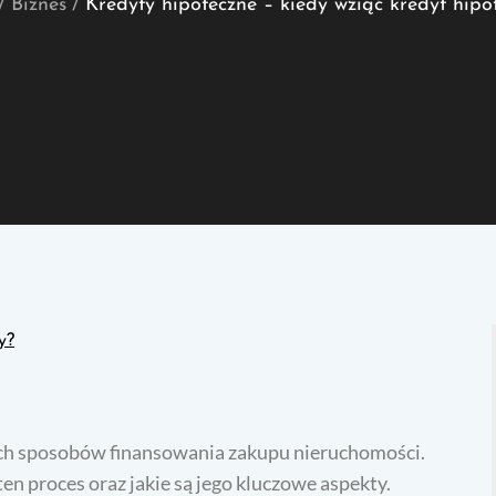
Biznes
Kredyty hipoteczne – kiedy wziąć kredyt hipo
ych sposobów finansowania zakupu nieruchomości.
en proces oraz jakie są jego kluczowe aspekty.