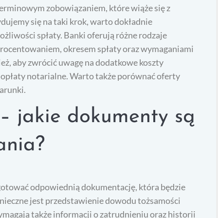
terminowym zobowiązaniem, które wiąże się z
ydujemy się na taki krok, warto dokładnie
żliwości spłaty. Banki oferują różne rodzaje
oprocentowaniem, okresem spłaty oraz wymaganiami
eż, aby zwrócić uwagę na dodatkowe koszty
y opłaty notarialne. Warto także porównać oferty
arunki.
 – jakie dokumenty są
ania?
zygotować odpowiednią dokumentację, która będzie
onieczne jest przedstawienie dowodu tożsamości
magają także informacji o zatrudnieniu oraz historii