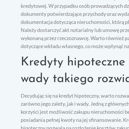
kredytowej. W przypadku osób prowadzących dz
dokumenty potwierdzające przychody oraz wydat
dokumentacja dotycząca nieruchomości, którą pl
Należy dostarczyć akt notarialny lub umowę pr
wykonaną przez rzeczoznawcę. Warto również pa
dotyczące wkładu własnego, co może wpłynąć na
Kredyty hipoteczne –
wady takiego rozwi
Decydując się na kredyt hipoteczny, warto rozw
zarówno jego zalety, jak i wady. Jedną z głównyc
korzyści jest możliwość zakupu nieruchomości b
posiadania pełnej kwoty na jej sfinansowanie. K
hipoteczny pozwala na rozłożenie kosztów zaku