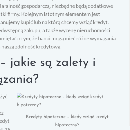
iałalność gospodarczą, niezbędne będą dodatkowe
ki firmy. Kolejnym istotnym elementem jest
anujemy kupić lub na którą chcemy wziąć kredyt.
zedwstępną zakupu, a także wycenę nieruchomości
miętać o tym, że banki mogą mieć różne wymagania
 naszą zdolność kredytową.
 jakie są zalety i
ązania?
ażyć
h
ez
Kredyty hipoteczne – kiedy wziąć kredyt
redyt
hipoteczny?
pu na