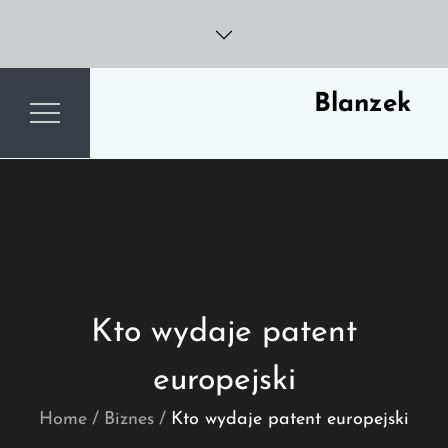
Skip
to
content
Blanzek
Kto wydaje patent
europejski
Home
Biznes
Kto wydaje patent europejski