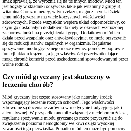
smak sprawiają, że wyróżnia się na tle innych miodów. Miód ten
jest bogaty w składniki odżywcze, takie jak witaminy z grupy B,
witamina C oraz minerały, w tym żelazo, magnez i cynk. Dzięki
temu miód gryczany ma wiele korzystnych właściwości
zdrowotnych. Przede wszystkim wspiera układ odpornościowy, co
czyni go doskonałym dodatkiem do diety w okresach wzmożonej
zachorowalności na przeziębienia i grypę. Dodatkowo miód ten
działa przeciwzapalnie oraz antyoksydacyjnie, co może przyczynić
się do redukcji stanów zapalnych w organizmie. Regularne
spożywanie miodu gryczanego może również pomóc w poprawie
funkcji układu krążenia, a jego właściwości przeciwutleniające
mogą chronić komórki przed uszkodzeniami spowodowanymi przez
wolne rodniki.
Czy miód gryczany jest skuteczny w
leczeniu chorób?
Miód gryczany jest często stosowany jako naturalny środek
wspomagający leczenie różnych schorzeń. Jego właściwości
zdrowotne są doceniane zarówno w medycynie tradycyjnej, jak i
alternatywnej. W przypadku anemii związanej z niedoborem żelaza,
regularne spożywanie miodu gryczanego może przyczynić się do
zwiększenia poziomu hemoglobiny we krwi dzięki wysokiej
zawartości tego pierwiastka. Ponadto miód ten może być pomocny