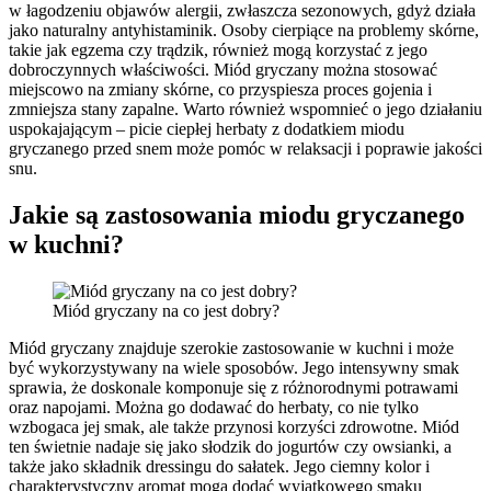
w łagodzeniu objawów alergii, zwłaszcza sezonowych, gdyż działa
jako naturalny antyhistaminik. Osoby cierpiące na problemy skórne,
takie jak egzema czy trądzik, również mogą korzystać z jego
dobroczynnych właściwości. Miód gryczany można stosować
miejscowo na zmiany skórne, co przyspiesza proces gojenia i
zmniejsza stany zapalne. Warto również wspomnieć o jego działaniu
uspokajającym – picie ciepłej herbaty z dodatkiem miodu
gryczanego przed snem może pomóc w relaksacji i poprawie jakości
snu.
Jakie są zastosowania miodu gryczanego
w kuchni?
Miód gryczany na co jest dobry?
Miód gryczany znajduje szerokie zastosowanie w kuchni i może
być wykorzystywany na wiele sposobów. Jego intensywny smak
sprawia, że doskonale komponuje się z różnorodnymi potrawami
oraz napojami. Można go dodawać do herbaty, co nie tylko
wzbogaca jej smak, ale także przynosi korzyści zdrowotne. Miód
ten świetnie nadaje się jako słodzik do jogurtów czy owsianki, a
także jako składnik dressingu do sałatek. Jego ciemny kolor i
charakterystyczny aromat mogą dodać wyjątkowego smaku