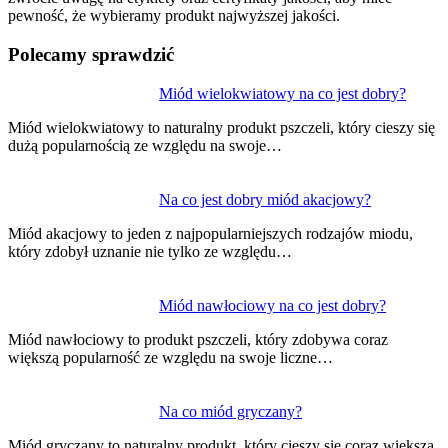
pewność, że wybieramy produkt najwyższej jakości.
Polecamy sprawdzić
Nawigacja
Miód wielokwiatowy na co jest dobry?
wpisu
Miód wielokwiatowy to naturalny produkt pszczeli, który cieszy się
dużą popularnością ze względu na swoje…
Na co jest dobry miód akacjowy?
Miód akacjowy to jeden z najpopularniejszych rodzajów miodu,
który zdobył uznanie nie tylko ze względu…
Miód nawłociowy na co jest dobry?
Miód nawłociowy to produkt pszczeli, który zdobywa coraz
większą popularność ze względu na swoje liczne…
Na co miód gryczany?
Miód gryczany to naturalny produkt, który cieszy się coraz większą