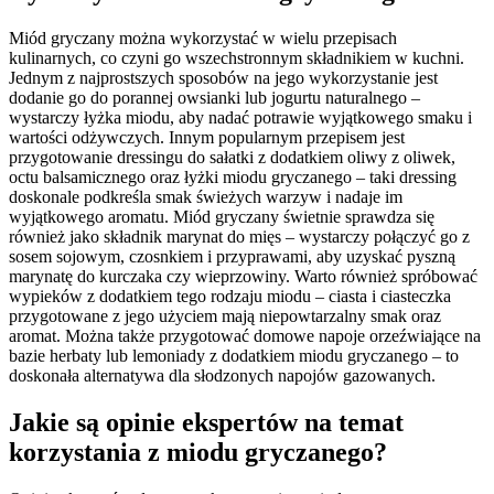
Miód gryczany można wykorzystać w wielu przepisach
kulinarnych, co czyni go wszechstronnym składnikiem w kuchni.
Jednym z najprostszych sposobów na jego wykorzystanie jest
dodanie go do porannej owsianki lub jogurtu naturalnego –
wystarczy łyżka miodu, aby nadać potrawie wyjątkowego smaku i
wartości odżywczych. Innym popularnym przepisem jest
przygotowanie dressingu do sałatki z dodatkiem oliwy z oliwek,
octu balsamicznego oraz łyżki miodu gryczanego – taki dressing
doskonale podkreśla smak świeżych warzyw i nadaje im
wyjątkowego aromatu. Miód gryczany świetnie sprawdza się
również jako składnik marynat do mięs – wystarczy połączyć go z
sosem sojowym, czosnkiem i przyprawami, aby uzyskać pyszną
marynatę do kurczaka czy wieprzowiny. Warto również spróbować
wypieków z dodatkiem tego rodzaju miodu – ciasta i ciasteczka
przygotowane z jego użyciem mają niepowtarzalny smak oraz
aromat. Można także przygotować domowe napoje orzeźwiające na
bazie herbaty lub lemoniady z dodatkiem miodu gryczanego – to
doskonała alternatywa dla słodzonych napojów gazowanych.
Jakie są opinie ekspertów na temat
korzystania z miodu gryczanego?