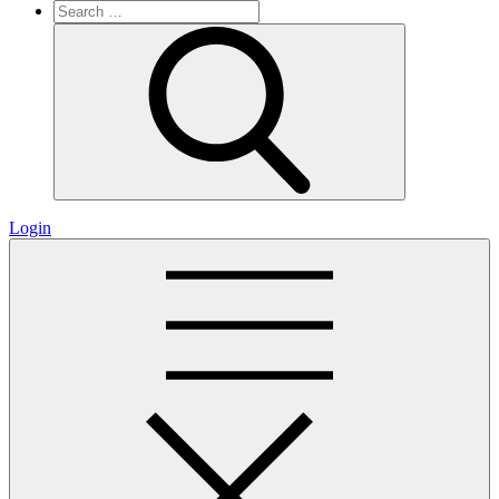
Search
for:
Search
Login