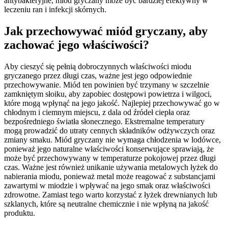
antybakteryjne, miód gryczany może być bardziej efektywny w
leczeniu ran i infekcji skórnych.
Jak przechowywać miód gryczany, aby
zachować jego właściwości?
Aby cieszyć się pełnią dobroczynnych właściwości miodu
gryczanego przez długi czas, ważne jest jego odpowiednie
przechowywanie. Miód ten powinien być trzymany w szczelnie
zamkniętym słoiku, aby zapobiec dostępowi powietrza i wilgoci,
które mogą wpłynąć na jego jakość. Najlepiej przechowywać go w
chłodnym i ciemnym miejscu, z dala od źródeł ciepła oraz
bezpośredniego światła słonecznego. Ekstremalne temperatury
mogą prowadzić do utraty cennych składników odżywczych oraz
zmiany smaku. Miód gryczany nie wymaga chłodzenia w lodówce,
ponieważ jego naturalne właściwości konserwujące sprawiają, że
może być przechowywany w temperaturze pokojowej przez długi
czas. Ważne jest również unikanie używania metalowych łyżek do
nabierania miodu, ponieważ metal może reagować z substancjami
zawartymi w miodzie i wpływać na jego smak oraz właściwości
zdrowotne. Zamiast tego warto korzystać z łyżek drewnianych lub
szklanych, które są neutralne chemicznie i nie wpłyną na jakość
produktu.