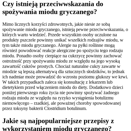
Czy istnieją przeciwwskazania do
spożywania miodu gryczanego?
Mimo licznych korzyści zdrowotnych, jakie niesie ze sobą
spożywanie miodu gryczanego, istnieją pewne przeciwwskazania, o
których warto wiedzieć. Przede wszystkim osoby uczulone na
produkty pszczele powinny unikać wszelkich rodzajów miodu, w
tym także miodu gryczanego. Alergie na pyłki roślinne mogą
również powodować reakcje alergiczne po spożyciu tego rodzaju
miodu. Ponadto osoby cierpiące na cukrzycę powinny zachować
ostrożność przy spożywaniu miodu ze względu na jego wysoką
zawartość cukrów prostych. Chociaż naturalne cukry zawarte w
miodzie są lepszą alternatywą dla sztucznych słodzików, to jednak
ich nadmiar może prowadzić do wzrostu poziomu glukozy we krwi.
W takich przypadkach zaleca się konsultację z lekarzem lub
dietetykiem przed włączeniem miodu do diety. Dodatkowo dzieci
poniżej pierwszego roku życia nie powinny spożywać żadnego
rodzaju miodu ze względu na ryzyko wystąpienia botulizmu
niemowlęcego – rzadkiej, ale poważnej choroby spowodowanej
przez toksyny bakterii Clostridium botulinum.
Jakie są najpopularniejsze przepisy z
wykorzystaniem miodu gryczanego?