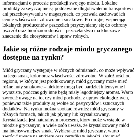
informacjami o procesie produkcji swojego miodu. Lokalne
produkty zazwyczaj nie są poddawane długotrwałemu transportowi
ani przechowywaniu w magazynach, co pozwala zachować ich
cenne właściwości zdrowotne i smakowe. Po drugie, wspierając
lokalnych producentów pszczelich przyczyniamy się do ochrony
pszczół oraz bioróżnorodności – pszczelarstwo ma kluczowe
znaczenie dla ekosystemów i upraw rolnych.
Jakie są różne rodzaje miodu gryczanego
dostępne na rynku?
Miód gryczany występuje w różnych odmianach, co może wpływać
na jego smak, kolor oraz właściwości zdrowotne. W zależności od
regionu, w którym jest produkowany, miód gryczany może mieć
różne nuty smakowe – niektóre mogą być bardziej intensywne i
wyraziste, podczas gdy inne będą miały łagodniejszy aromat. Warto
zwrócić uwagę na to, czy miód pochodzi z upraw ekologicznych,
ponieważ takie produkty są wolne od pestycydów i sztucznych
dodatków. Na rynku można spotkać również miód gryczany w
różnych formach, takich jak płynny lub krystalizowany.
Krystalizacja jest naturalnym procesem, który może wystąpić w
miodzie gryczanym, a wiele osób uważa, że krystalizowany miód
ma intensywniejszy smak. Wybierając miód gryczany, warto
zwrócić uwagę na etykiety oraz certyfikaty jakości, aby mieć