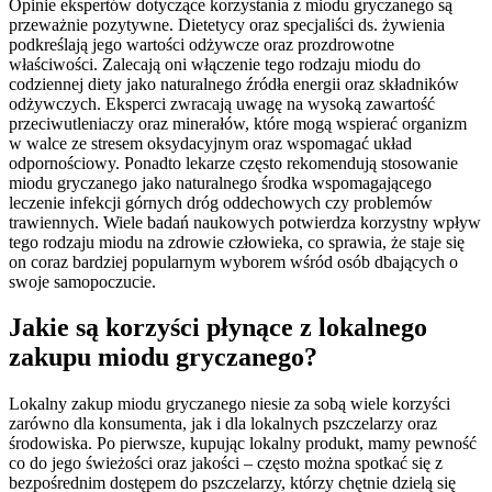
Opinie ekspertów dotyczące korzystania z miodu gryczanego są
przeważnie pozytywne. Dietetycy oraz specjaliści ds. żywienia
podkreślają jego wartości odżywcze oraz prozdrowotne
właściwości. Zalecają oni włączenie tego rodzaju miodu do
codziennej diety jako naturalnego źródła energii oraz składników
odżywczych. Eksperci zwracają uwagę na wysoką zawartość
przeciwutleniaczy oraz minerałów, które mogą wspierać organizm
w walce ze stresem oksydacyjnym oraz wspomagać układ
odpornościowy. Ponadto lekarze często rekomendują stosowanie
miodu gryczanego jako naturalnego środka wspomagającego
leczenie infekcji górnych dróg oddechowych czy problemów
trawiennych. Wiele badań naukowych potwierdza korzystny wpływ
tego rodzaju miodu na zdrowie człowieka, co sprawia, że staje się
on coraz bardziej popularnym wyborem wśród osób dbających o
swoje samopoczucie.
Jakie są korzyści płynące z lokalnego
zakupu miodu gryczanego?
Lokalny zakup miodu gryczanego niesie za sobą wiele korzyści
zarówno dla konsumenta, jak i dla lokalnych pszczelarzy oraz
środowiska. Po pierwsze, kupując lokalny produkt, mamy pewność
co do jego świeżości oraz jakości – często można spotkać się z
bezpośrednim dostępem do pszczelarzy, którzy chętnie dzielą się