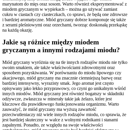
marynatom do mięs oraz sosom. Warto również eksperymentować z
miodem gryczanym w wypiekach – można go używać zamiast
cukru w ciastach czy ciasteczkach, co sprawi, że będą one zdrowsze
i bardziej aromatyczne. Miód gryczany dobrze komponuje się także
z serami pleśniowymi oraz orzechami, tworząc doskonałą przekąskę
na każdą okazję.
Jakie są różnice między miodem
gryczanym a innymi rodzajami miodu?
Miód gryczany wyróżnia się na tle innych rodzajów miodu nie tylko
swoim smakiem, ale także właściwościami zdrowotnymi oraz
sposobem pozyskiwania. W porównaniu do miodu lipowego czy
akacjowego, miód gryczany ma znacznie ciemniejszą barwę oraz
bardziej intensywny, wyrazisty smak. Jego aromat jest często
opisywany jako lekko przyprawowy, co czyni go unikalnym wśród
innych miodów. Miód gryczany jest również bogatszy w składniki
odżywcze, zwłaszcza w minerały takie jak żelazo, które jest
kluczowe dla prawidłowego funkcjonowania organizmu. Warto
zauważyć, że miód gryczany ma wyższą zawartość
przeciwutleniaczy niż wiele innych rodzajów miodu, co sprawia, że
jest bardziej skuteczny w walce z wolnymi rodnikami i stanami
zapalnymi. Ponadto, ze względu na swoje właściwości