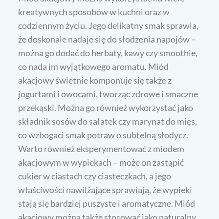
kreatywnych sposobów w kuchni oraz w
codziennym życiu. Jego delikatny smak sprawia,
że doskonale nadaje się do słodzenia napojów –
można go dodać do herbaty, kawy czy smoothie,
co nada im wyjątkowego aromatu. Miód
akacjowy świetnie komponuje się także z
jogurtami i owocami, tworząc zdrowe i smaczne
przekąski. Można go również wykorzystać jako
składnik sosów do sałatek czy marynat do mięs,
co wzbogaci smak potraw o subtelną słodycz.
Warto również eksperymentować z miodem
akacjowym w wypiekach – może on zastąpić
cukier w ciastach czy ciasteczkach, a jego
właściwości nawilżające sprawiają, że wypieki
stają się bardziej puszyste i aromatyczne. Miód
akacjowy można także stosować jako naturalny