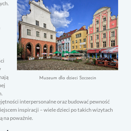
ych.
e
ci
w
mają
Muzeum dla dzieci Szczecin
nej
h.
jętności interpersonalne oraz budować pewność
ejscem inspiracji – wiele dzieci po takich wizytach
ią na poważnie.