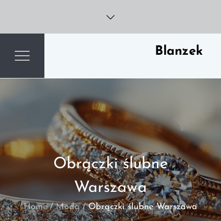
Skip
to
content
Blanzek
Obrączki ślubne
Warszawa
Home
Moda
Obrączki ślubne Warszawa