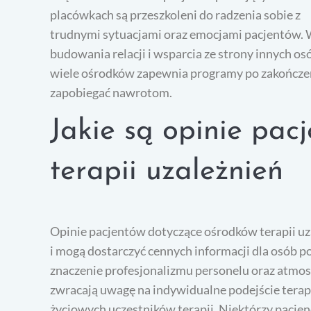
placówkach są przeszkoleni do radzenia sobie z
trudnymi sytuacjami oraz emocjami pacjentów. 
budowania relacji i wsparcia ze strony innych 
wiele ośrodków zapewnia programy po zakończeni
zapobiegać nawrotom.
Jakie są opinie pac
terapii uzależnień
Opinie pacjentów dotyczące ośrodków terapii u
i mogą dostarczyć cennych informacji dla osób p
znaczenie profesjonalizmu personelu oraz atmos
zwracają uwagę na indywidualne podejście terap
życiowych uczestników terapii. Niektórzy pacjen