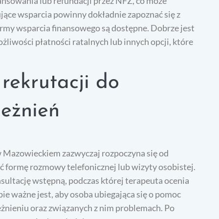
ansowania lub refundacji przez NFZ, co może
ujące wsparcia powinny dokładnie zapoznać się z
ormy wsparcia finansowego są dostępne. Dobrze jest
iwości płatności ratalnych lub innych opcji, które
rekrutacji do
leżnień
ń w Mazowieckiem zazwyczaj rozpoczyna się od
 formę rozmowy telefonicznej lub wizyty osobistej.
ultację wstępną, podczas której terapeuta ocenia
pie ważne jest, aby osoba ubiegająca się o pomoc
eżnieniu oraz związanych z nim problemach. Po