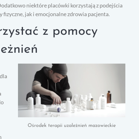
Dodatkowo niektóre placówki korzystają z podejścia
 fizyczne, jak i emocjonalne zdrowia pacjenta.
rzystać z pomocy
leżnień
dla
a
do
Ośrodek terapii uzależnień mazowieckie
h