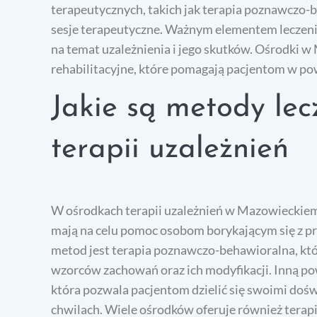
terapeutycznych, takich jak terapia poznawczo-
sesje terapeutyczne. Ważnym elementem leczenia
na temat uzależnienia i jego skutków. Ośrodki 
rehabilitacyjne, które pomagają pacjentom w pow
Jakie są metody le
terapii uzależnień
W ośrodkach terapii uzależnień w Mazowieckiem
mają na celu pomoc osobom borykającym się z pr
metod jest terapia poznawczo-behawioralna, któr
wzorców zachowań oraz ich modyfikacji. Inną p
która pozwala pacjentom dzielić się swoimi doś
chwilach. Wiele ośrodków oferuje również terap