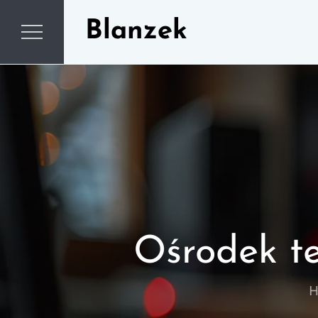
Skip
Blanzek
to
content
Ośrodek te
H