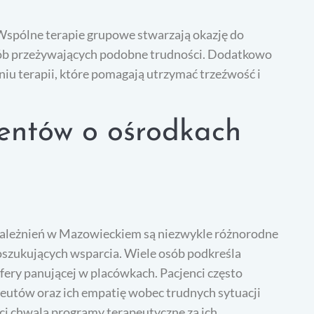
Wspólne terapie grupowe stwarzają okazję do
osób przeżywających podobne trudności. Dodatkowo
u terapii, które pomagają utrzymać trzeźwość i
jentów o ośrodkach
zależnień w Mazowieckiem są niezwykle różnorodne
oszukujących wsparcia. Wiele osób podkreśla
fery panującej w placówkach. Pacjenci często
eutów oraz ich empatię wobec trudnych sytuacji
ci chwalą programy terapeutyczne za ich