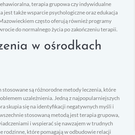
behawioralna, terapia grupowa czy indywidualne
 jest także wsparcie psychologiczne oraz edukacja
w Mazowieckiem często oferują również programy
rocie do normalnego życia po zakończeniu terapii.
czenia w ośrodkach
 stosowane są różnorodne metody leczenia, które
oblemem uzależnienia. Jedną z najpopularniejszych
a skupia się na identyfikacji negatywnych myśli i
owszechnie stosowaną metodą jest terapia grupowa,
wiadczeniami i wspierać się nawzajem w trudnych
ie rodzinne, które pomagają w odbudowie relacji