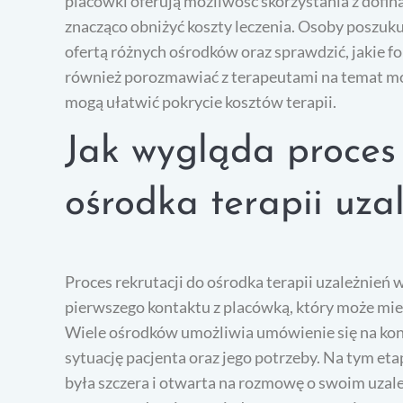
placówki oferują możliwość skorzystania z dofin
znacząco obniżyć koszty leczenia. Osoby poszuk
ofertą różnych ośrodków oraz sprawdzić, jakie f
również porozmawiać z terapeutami na temat możl
mogą ułatwić pokrycie kosztów terapii.
Jak wygląda proces 
ośrodka terapii uza
Proces rekrutacji do ośrodka terapii uzależnie
pierwszego kontaktu z placówką, który może mieć
Wiele ośrodków umożliwia umówienie się na kons
sytuację pacjenta oraz jego potrzeby. Na tym eta
była szczera i otwarta na rozmowę o swoim uzal