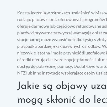
Koszty leczenia w ośrodkach uzależnień w Mazow
rodzaju placówki oraz oferowanych programów 
oferuje darmowe lub częściowo refundowane usłu
placówki prywatne zazwyczaj wymagają opłat za l
stacjonarnej może wynosić od kilku tysięcy złoty
przypadku bardziej ekskluzywnych ośrodków. War
niezwykle istotna i może przynieść długofalowe ko
ośrodki oferują elastyczne opcje płatności lub m
dostęp do potrzebnej pomocy. Dodatkowo warto 
NFZ lub inne instytucje wspierające osoby uzale
Jakie są objawy uza
mogą skłonić do lec