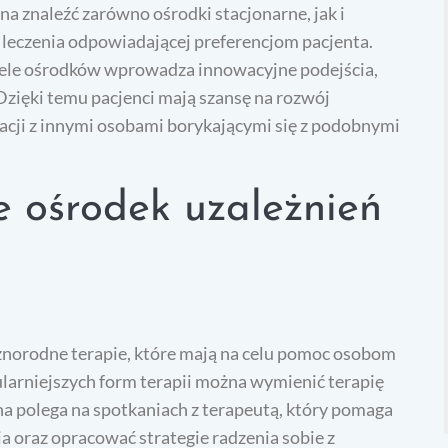
 znaleźć zarówno ośrodki stacjonarne, jak i
leczenia odpowiadającej preferencjom pacjenta.
iele ośrodków wprowadza innowacyjne podejścia,
 Dzięki temu pacjenci mają szansę na rozwój
acji z innymi osobami borykającymi się z podobnymi
je ośrodek uzależnień
norodne terapie, które mają na celu pomoc osobom
larniejszych form terapii można wymienić terapię
a polega na spotkaniach z terapeutą, który pomaga
a oraz opracować strategie radzenia sobie z