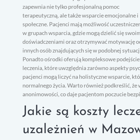
zapewnia nie tylko profesjonalną pomoc
terapeutyczną, ale także wsparcie emocjonalne i
społeczne. Pacjenci mają możliwość uczestnicze
w grupach wsparcia, gdzie mogą dzielić się swoi
doświadczeniami oraz otrzymywać motywację o
innych osób znajdujących się w podobnej sytuacj
Ponadto ośrodki oferują kompleksowe podejście
leczenia, które uwzględnia zarówno aspekty psych
pacjenci mogą liczyć na holistyczne wsparcie, kt
normalnego życia. Warto również podkreślić, że 
anonimowości, co daje pacjentom poczucie bezpi
Jakie są koszty lec
uzależnień w Mazo