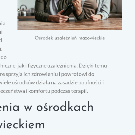
nia
mi
Ośrodek uzależnień mazowieckie
d
i.
 do
iczne, jak i fizyczne uzależnienia. Dzięki temu
óre sprzyja ich zdrowieniu i powrotowi do
wiele ośrodków działa na zasadzie poufności i
eczeństwa i komfortu podczas terapii.
zenia w ośrodkach
wieckiem